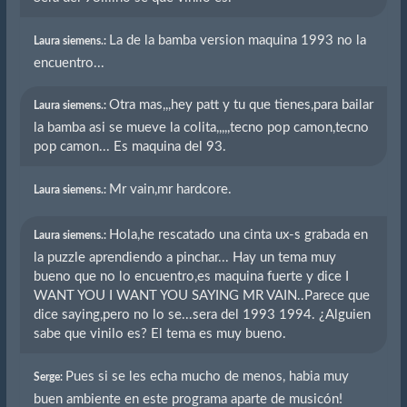
La de la bamba version maquina 1993 no la
Laura siemens.:
encuentro...
Otra mas,,,hey patt y tu que tienes,para bailar
Laura siemens.:
la bamba asi se mueve la colita,,,,,tecno pop camon,tecno
pop camon... Es maquina del 93.
Mr vain,mr hardcore.
Laura siemens.:
Hola,he rescatado una cinta ux-s grabada en
Laura siemens.:
la puzzle aprendiendo a pinchar... Hay un tema muy
bueno que no lo encuentro,es maquina fuerte y dice I
WANT YOU I WANT YOU SAYING MR VAIN..Parece que
dice saying,pero no lo se...sera del 1993 1994. ¿Alguien
sabe que vinilo es? El tema es muy bueno.
Pues si se les echa mucho de menos, habia muy
Serge:
buen ambiente en este programa aparte de musicón!