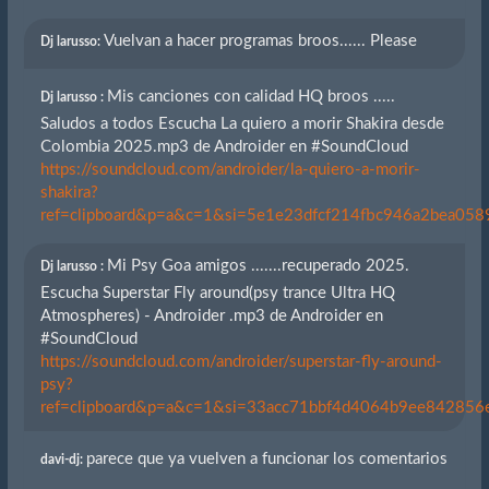
Vuelvan a hacer programas broos...... Please
Dj larusso:
Mis canciones con calidad HQ broos .....
Dj larusso :
Saludos a todos Escucha La quiero a morir Shakira desde
Colombia 2025.mp3 de Androider en #SoundCloud
https://soundcloud.com/androider/la-quiero-a-morir-
shakira?
ref=clipboard&p=a&c=1&si=5e1e23dfcf214fbc946a2bea0589
Mi Psy Goa amigos .......recuperado 2025.
Dj larusso :
Escucha Superstar Fly around(psy trance Ultra HQ
Atmospheres) - Androider .mp3 de Androider en
#SoundCloud
https://soundcloud.com/androider/superstar-fly-around-
psy?
ref=clipboard&p=a&c=1&si=33acc71bbf4d4064b9ee842856eb
parece que ya vuelven a funcionar los comentarios
davi-dj: