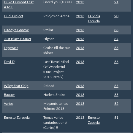
Duke Dumont Feat
i need you (100%)
2013
91
A.M.E
Duel Project
Relojes de Arena
2013
La Vieja
90
Escuela
Daddy's Groove
Stellar
2013
88
Just Blaze Baauer
Higher
2013
87
Legowelt
Cruise till the sun
2013
86
shines
Davi Dj
Last Travel Mind
2013
86
Of Wonderful
(Duel Project
2013 Remix)
Wiley Feat Chip
Reload
2013
85
Baauer
Harlem Shake
2013
83
Varios
Megamix temas
2013
82
Febrero 2013
Ernesto Zarzuela
Temas varios
2013
Ernesto
81
cantados por el
Zazuela
(Cortes) !!