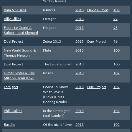
Yardley Remix)
Ram & Susana
Ramelia
2013
David Cuevas
109
Billy Gillies
Octagon
2013
99
Fedde Le Grand &
No good
2013
98
Sultan + Ned Shepard
Duel Project
Zebra 2013
2013
Duel Project
96
New World Sound &
Flute
2013
100
Thomas Newson
Duel Project
The Laurel spoiled
2013
100
Dimitri Vegas & Like
Roads
2013
102
Mike vs Deniz Koyu
Foreigner
I Want To Know
2013
Duel Project
102
What Love Is
(Dinka X-Mas
Bootleg Remix)
Phill Collins
In the air tonight (
2013
102
Paul Damixie)
Bastille
Of the night ( Live)
2013
102