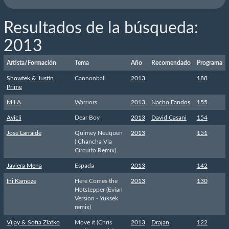
Resultados de la búsqueda:
2013
Artista/Formación
Tema
Año
Recomendado
Programa
Showtek & Justin
Cannonball
2013
188
Prime
M.I.A.
Warriors
2013
Nacho Fandos
155
Avicii
Dear Boy
2013
David Casani
154
Jose Larralde
Quimey Neuquen
2013
151
( Chancha Via
Circuito Remix)
Javiera Mena
Espada
2013
142
Ini Kamoze
Here Comes the
2013
130
Hotstepper (Evian
Version - Yuksek
remix)
Vijay & Sofia Zlatko
Move it (Chris
2013
Drajan
122