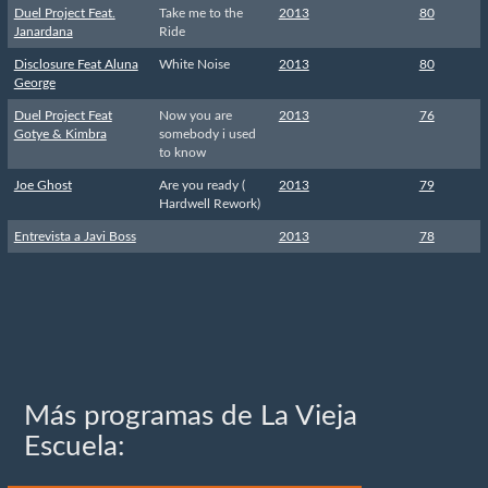
Duel Project Feat.
Take me to the
2013
80
Janardana
Ride
Disclosure Feat Aluna
White Noise
2013
80
George
Duel Project Feat
Now you are
2013
76
Gotye & Kimbra
somebody i used
to know
Joe Ghost
Are you ready (
2013
79
Hardwell Rework)
Entrevista a Javi Boss
2013
78
Más programas de La Vieja
Escuela: