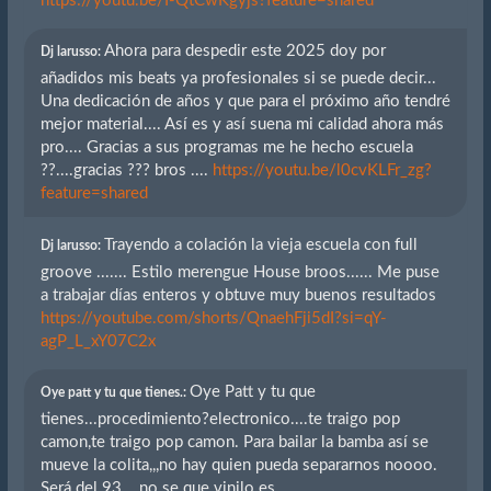
https://youtu.be/I-QtCwKgyjs?feature=shared
Ahora para despedir este 2025 doy por
Dj larusso:
añadidos mis beats ya profesionales si se puede decir...
Una dedicación de años y que para el próximo año tendré
mejor material.... Así es y así suena mi calidad ahora más
pro.... Gracias a sus programas me he hecho escuela
??....gracias ??? bros ....
https://youtu.be/l0cvKLFr_zg?
feature=shared
Trayendo a colación la vieja escuela con full
Dj larusso:
groove ....... Estilo merengue House broos...... Me puse
a trabajar días enteros y obtuve muy buenos resultados
https://youtube.com/shorts/QnaehFji5dI?si=qY-
agP_L_xY07C2x
Oye Patt y tu que
Oye patt y tu que tienes.:
tienes...procedimiento?electronico....te traigo pop
camon,te traigo pop camon. Para bailar la bamba así se
mueve la colita,,,no hay quien pueda separarnos noooo.
Será del 93....no se que vinilo es.