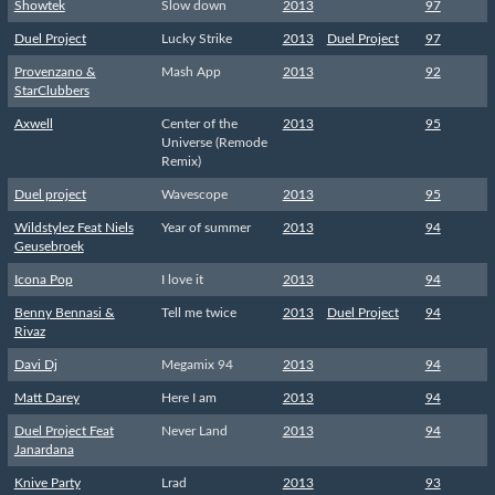
Showtek
Slow down
2013
97
Duel Project
Lucky Strike
2013
Duel Project
97
Provenzano &
Mash App
2013
92
StarClubbers
Axwell
Center of the
2013
95
Universe (Remode
Remix)
Duel project
Wavescope
2013
95
Wildstylez Feat Niels
Year of summer
2013
94
Geusebroek
Icona Pop
I love it
2013
94
Benny Bennasi &
Tell me twice
2013
Duel Project
94
Rivaz
Davi Dj
Megamix 94
2013
94
Matt Darey
Here I am
2013
94
Duel Project Feat
Never Land
2013
94
Janardana
Knive Party
Lrad
2013
93