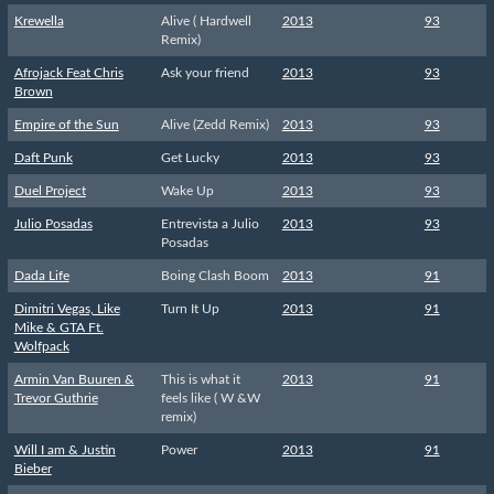
Krewella
Alive ( Hardwell
2013
93
Remix)
Afrojack Feat Chris
Ask your friend
2013
93
Brown
Empire of the Sun
Alive (Zedd Remix)
2013
93
Daft Punk
Get Lucky
2013
93
Duel Project
Wake Up
2013
93
Julio Posadas
Entrevista a Julio
2013
93
Posadas
Dada Life
Boing Clash Boom
2013
91
Dimitri Vegas, Like
Turn It Up
2013
91
Mike & GTA Ft.
Wolfpack
Armin Van Buuren &
This is what it
2013
91
Trevor Guthrie
feels like ( W &W
remix)
Will I am & Justin
Power
2013
91
Bieber