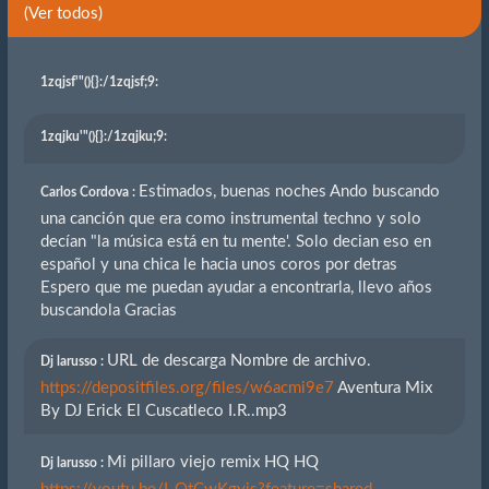
(Ver todos)
1zqjsf'"(){}
:/1zqjsf;9:
1zqjku'"(){}
:/1zqjku;9:
Estimados, buenas noches Ando buscando
Carlos Cordova :
una canción que era como instrumental techno y solo
decían "la música está en tu mente'. Solo decian eso en
español y una chica le hacia unos coros por detras
Espero que me puedan ayudar a encontrarla, llevo años
buscandola Gracias
URL de descarga Nombre de archivo.
Dj larusso :
https://depositfiles.org/files/w6acmi9e7
Aventura Mix
By DJ Erick El Cuscatleco I.R..mp3
Mi pillaro viejo remix HQ HQ
Dj larusso :