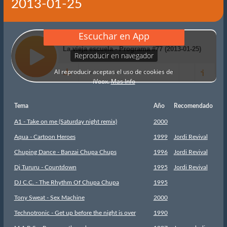
2013-01-25
Tema
Año
Recomendado
A1 - Take on me (Saturday night remix)
2000
Aqua - Cartoon Heroes
1999
Jordi Revival
Chuping Dance - Banzai Chupa Chups
1996
Jordi Revival
Dj Tururu - Countdown
1995
Jordi Revival
DJ C.C. - The Rhythm Of Chupa Chupa
1995
Tony Sweat - Sex Machine
2000
Technotronic - Get up before the night is over
1990