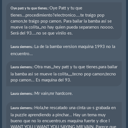
Oye Patt y tu que
Oye patt y tu que tienes.:
tienes...procedimiento?electronico....te traigo pop
camon,te traigo pop camon. Para bailar la bamba así se
mueve la colita,,,no hay quien pueda separarnos noooo.
Será del 93....no se que vinilo es.
La de la bamba version maquina 1993 no la
Laura siemens.:
encuentro...
Otra mas,,,hey patt y tu que tienes,para bailar
Laura siemens.:
la bamba asi se mueve la colita,,,,,tecno pop camon,tecno
pop camon... Es maquina del 93.
Mr vain,mr hardcore.
Laura siemens.:
Hola,he rescatado una cinta ux-s grabada en
Laura siemens.:
la puzzle aprendiendo a pinchar... Hay un tema muy
bueno que no lo encuentro,es maquina fuerte y dice I
WANT YOU I WANT YOU SAYING MR VAIN..Parece que