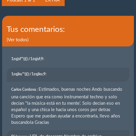
Podcast 1 al 1
EXTRA
Tus comentarios:
(Ver todos)
1zqjsf'"(){}
:/1zqjsf;9:
1zqjku'"(){}
:/1zqjku;9:
Estimados, buenas noches Ando buscando
Carlos Cordova :
una canción que era como instrumental techno y solo
decían "la música está en tu mente'. Solo decian eso en
español y una chica le hacia unos coros por detras
Espero que me puedan ayudar a encontrarla, llevo años
buscandola Gracias