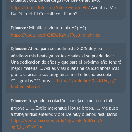
URL de descarga Nombre de archivo.
Dj larusso :
https://depositfiles.org/files/w6acmi9e7
Aventura Mix
By DJ Erick El Cuscatleco I.R..mp3
Mi pillaro viejo remix HQ HQ
Dj larusso :
https://youtu.be/I-QtCwKgyjs?feature=shared
Ahora para despedir este 2025 doy por
Dj larusso:
añadidos mis beats ya profesionales si se puede decir...
Una dedicación de años y que para el próximo año tendré
mejor material.... Así es y así suena mi calidad ahora más
pro.... Gracias a sus programas me he hecho escuela
??....gracias ??? bros ....
https://youtu.be/l0cvKLFr_zg?
feature=shared
Trayendo a colación la vieja escuela con full
Dj larusso:
groove ....... Estilo merengue House broos...... Me puse
a trabajar días enteros y obtuve muy buenos resultados
https://youtube.com/shorts/QnaehFji5dI?si=qY-
agP_L_xY07C2x