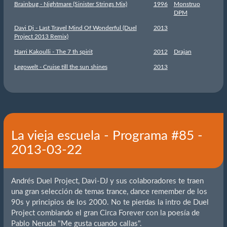
Brainbug - Nightmare (Sinister Strings Mix)
1996
Monstruo
DPM
Davi Dj - Last Travel Mind Of Wonderful (Duel
2013
Project 2013 Remix)
Harri Kakoulli - The 7 th spirit
2012
Drajan
Legowelt - Cruise till the sun shines
2013
La vieja escuela - Programa #85 -
2013-03-22
Andrés Duel Project, Davi-DJ y sus colaboradores te traen
una gran selección de temas trance, dance remember de los
90s y principios de los 2000. No te pierdas la intro de Duel
Project combiando el gran Circa Forever con la poesía de
Pablo Neruda "Me gusta cuando callas".