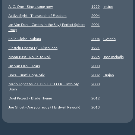
A. C. One - Sing a song now
1999
Incipe
Active Sight - The search of Freedom
2004
Ian Van Dahl - Castles in the Sky ( Perfect Sphere
2001
Rmx)
Solid Globe - Sahara
2004
Cyberio
Einstein Doctor Dj - Disco loco
1991
Moon Bass - Rollin´to Roll
1995
Jose melodjs
Ian Van Dahl - Tears
2000
Boca - Brazil Copa Mix
2002
Drajan
Mario Lopez Vs R.E.D. S.E.C.T.O.R. - Into My
2000
Brain
Duel Project - Blade Theme
2012
Joe Ghost - Are you ready ( Hardwell Rework)
2013