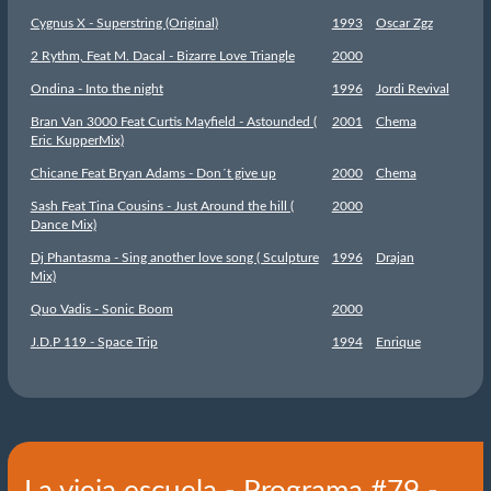
Cygnus X - Superstring (Original)
1993
Oscar Zgz
2 Rythm, Feat M. Dacal - Bizarre Love Triangle
2000
Ondina - Into the night
1996
Jordi Revival
Bran Van 3000 Feat Curtis Mayfield - Astounded (
2001
Chema
Eric KupperMix)
Chicane Feat Bryan Adams - Don´t give up
2000
Chema
Sash Feat Tina Cousins - Just Around the hill (
2000
Dance Mix)
Dj Phantasma - Sing another love song ( Sculpture
1996
Drajan
Mix)
Quo Vadis - Sonic Boom
2000
J.D.P 119 - Space Trip
1994
Enrique