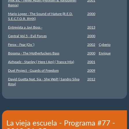
Milk Inc - Never Again (Penxten & Vandueren
2001
Remix)
Mario Lopez - The Sound of Nature (R.E.D.
2000
S.E.C.T.O.R. RMX)
Entrevista a Javi Boss -
2013
Central Vol.5 - Evil Forces
2000
Ferox - Fear (Ox´)
2002
Cyberio
Bossma - The Motherfuckers Bass
2000
Enrique
Airheadz - Stanley ( Here I Am) ( Trance Mix)
2001
Duel Project - Guards of Freedom
2009
David Guetta feat. Sia - She Wolf ( Sandro Silva
2012
Rmx)
La vieja escuela - Programa #77 -