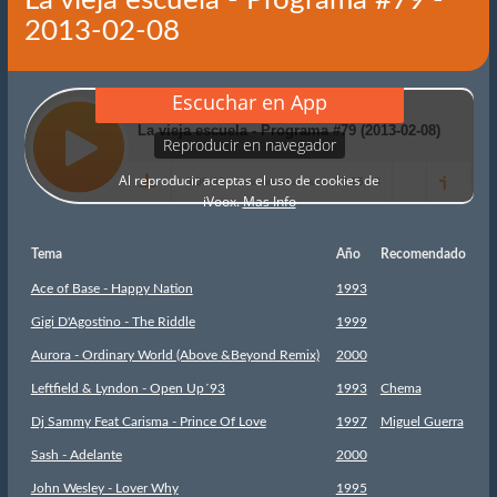
La vieja escuela - Programa #79 -
2013-02-08
Tema
Año
Recomendado
Ace of Base - Happy Nation
1993
Gigi D'Agostino - The Riddle
1999
Aurora - Ordinary World (Above &Beyond Remix)
2000
Leftfield & Lyndon - Open Up´93
1993
Chema
Dj Sammy Feat Carisma - Prince Of Love
1997
Miguel Guerra
Sash - Adelante
2000
John Wesley - Lover Why
1995