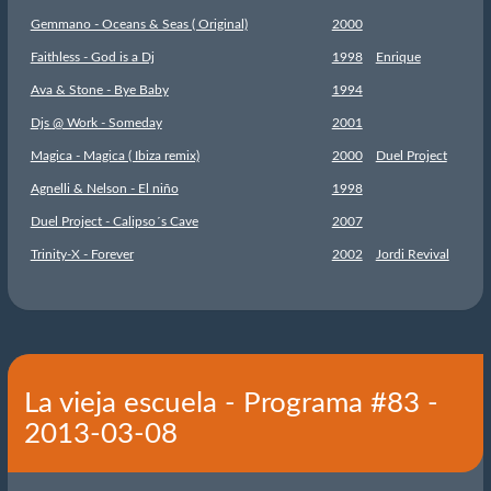
Gemmano - Oceans & Seas ( Original)
2000
Faithless - God is a Dj
1998
Enrique
Ava & Stone - Bye Baby
1994
Djs @ Work - Someday
2001
Magica - Magica ( Ibiza remix)
2000
Duel Project
Agnelli & Nelson - El niño
1998
Duel Project - Calipso´s Cave
2007
Trinity-X - Forever
2002
Jordi Revival
La vieja escuela - Programa #83 -
2013-03-08