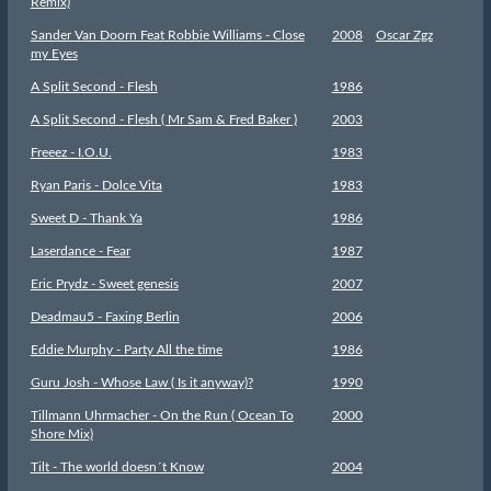
Remix)
Sander Van Doorn Feat Robbie Williams - Close
2008
Oscar Zgz
my Eyes
A Split Second - Flesh
1986
A Split Second - Flesh ( Mr Sam & Fred Baker )
2003
Freeez - I.O.U.
1983
Ryan Paris - Dolce Vita
1983
Sweet D - Thank Ya
1986
Laserdance - Fear
1987
Eric Prydz - Sweet genesis
2007
Deadmau5 - Faxing Berlin
2006
Eddie Murphy - Party All the time
1986
Guru Josh - Whose Law ( Is it anyway)?
1990
Tillmann Uhrmacher - On the Run ( Ocean To
2000
Shore Mix)
Tilt - The world doesn´t Know
2004