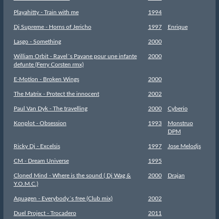
Playahitty - Train with me
1994
Dj Supreme - Horns of Jericho
1997
Enrique
Lasgo - Something
2000
William Orbit - Ravel´s Pavane pour une infante
2000
defunte (Ferry Corsten rmx)
E-Motion - Broken Wings
2000
The Matrix - Protect the innocent
2002
Paul Van Dyk - The travelling
2000
Cyberio
Konplot - Obsession
1993
Monstruo
DPM
Ricky Dj - Excelsis
1997
Jose Melodjs
CM - Dream Universe
1995
Cloned Mind - Where is the sound ( Dj Wag &
2000
Drajan
Y.O.M.C.)
Aquagen - Everybody´s free (Club mix)
2002
Duel Project - Trocadero
2011