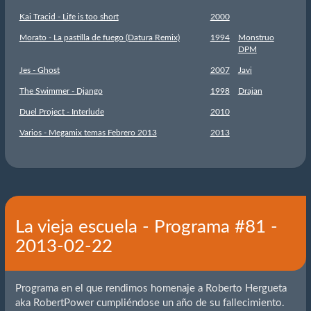
Kai Tracid - Life is too short
2000
Morato - La pastilla de fuego (Datura Remix)
1994
Monstruo
DPM
Jes - Ghost
2007
Javi
The Swimmer - Django
1998
Drajan
Duel Project - Interlude
2010
Varios - Megamix temas Febrero 2013
2013
La vieja escuela - Programa #81 -
2013-02-22
Programa en el que rendimos homenaje a Roberto Hergueta
aka RobertPower cumpliéndose un año de su fallecimiento.