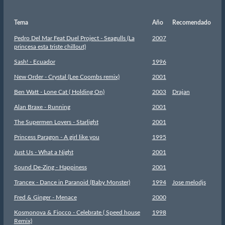
Tema
Año
Recomendado
Pedro Del Mar Feat Duel Project - Seagulls (La
2007
princesa esta triste chillout)
Sash! - Ecuador
1996
New Order - Crystal (Lee Coombs remix)
2001
Ben Watt - Lone Cat ( Holding On)
2003
Drajan
Alan Braxe - Running
2001
The Supermen Lovers - Starlight
2001
Princess Paragon - A girl like you
1995
Just Us - What a Night
2001
Sound De-Zing - Happiness
2001
Trancex - Dance in Paranoid (Baby Monster)
1994
Jose melodjs
Fred & Ginger - Menace
2000
Kosmonova & Fiocco - Celebrate ( Speed house
1998
Remix)