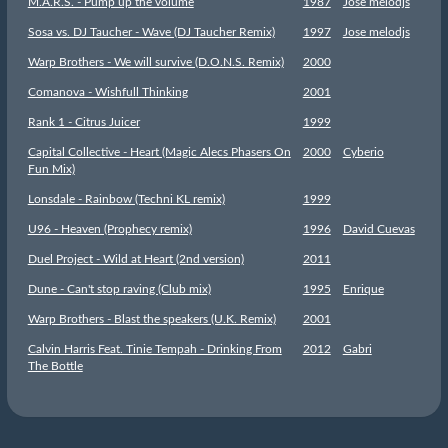
M.A.R.S. - Pump up the volume
1987
Jose melodjs
Sosa vs. DJ Taucher - Wave (DJ Taucher Remix)
1997
Jose melodjs
Warp Brothers - We will survive (D.O.N.S. Remix)
2000
Comanova - Wishfull Thinking
2001
Rank 1 - Citrus Juicer
1999
Capital Collective - Heart (Magic Alecs Phasers On
2000
Cyberio
Fun Mix)
Lonsdale - Rainbow (Techni KL remix)
1999
U96 - Heaven (Prophecy remix)
1996
David Cuevas
Duel Project - Wild at Heart (2nd version)
2011
Dune - Can't stop raving (Club mix)
1995
Enrique
Warp Brothers - Blast the speakers (U.K. Remix)
2001
Calvin Harris Feat. Tinie Tempah - Drinking From
2012
Gabri
The Bottle