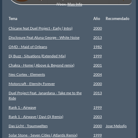
Tema
Año
Recomendado
Chicane feat Duel Project - Early ( Intro)
2000
Disclosure Feat Aluna George - White Noise
2013
OMD - Maid of Orleans
1982
Dj Buzz - Situations (Extended Mix)
1999
Chakra - Home ( Above & Beyond remix)
2001
Neo Cortex - Elements
2004
Motorcraft - Eternity Forever
2000
Duel Project Feat. Janardana - Take me to the
2013
Ride
Rank 1 - Airwave
1999
Rank 1 - Airwave ( Davi-Dj Remix)
2003
Das Licht - Traumwelten
2000
Jose Melodjs
Solar Stone - Seven Cities ( Atlantis Remix)
1999