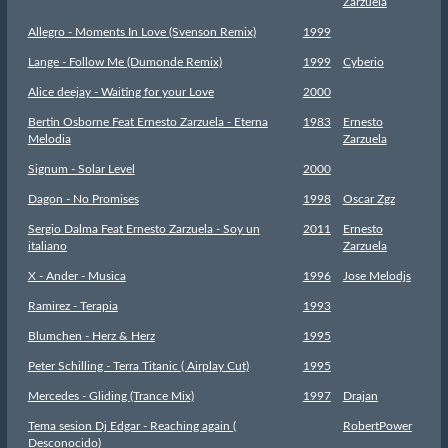
Zarzuela
Allegro - Moments In Love (Svenson Remix)
1999
Lange - Follow Me (Dumonde Remix)
1999
Cyberio
Alice deejay - Waiting for your Love
2000
Bertin Osborne Feat Ernesto Zarzuela - Eterna
1983
Ernesto
Melodia
Zarzuela
Signum - Solar Level
2000
Dagon - No Promises
1998
Oscar Zgz
Sergio Dalma Feat Ernesto Zarzuela - Soy un
2011
Ernesto
italiano
Zarzuela
X - Ander - Musica
1996
Jose Melodjs
Ramirez - Terapia
1993
Blumchen - Herz & Herz
1995
Peter Schilling - Terra Titanic ( Airplay Cut)
1995
Mercedes - Gliding (Trance Mix)
1997
Drajan
Tema sesion Dj Edgar - Reaching again (
RobertPower
Desconocido)