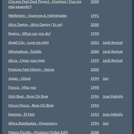
Chicane Feat Duel Project - Overture ( Que me
2000
esta pasando?)
Wolfsheim - Sparrows & Nightingales
1991
Alice Deejay - Alice Deejay ( Es asi)
2000
Regina - What can you do?
1998
Angel City - Love me right
2003
Jordi Revival
Afromedusa - Pasilda
2000
Jordi Revival
Alicia - Open your eyes
1999
Jordi Revival
Prezioso Feat Marvin - Voices
2000
Jopan - Ghost
1994
Javi
Fiocco - Miss you
1998
Nick Beat - Bow Chi Bow
1996
Jose Melodjs
Hocus Pocus - Bow Chi Bow
1992
Ramirez - El Palo
1993
Jose Melodjs
Africa Bambaataa - Pupunanny
1994
Javi
Mauro Picotto - Proximus (Video Edit)
2000