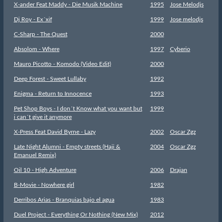
X-ander Feat Maddy - Die Musik Machine
1995
Jose Melodjs
Dj Roy - Ex´xif
1999
Jose melodjs
C-Sharp - The Quest
2000
Absolom - Where
1997
Cyberio
Mauro Picotto - Komodo (Video Edit)
2000
Deep Forest - Sweet Lullaby
1992
Enigma - Return to Innocence
1993
Pet Shop Boys - I don´t Know what you want but
1999
i can´t give it anymore
X-Press Feat David Byrne - Lazy
2002
Oscar Zgz
Late Night Alumni - Empty streets (Haji &
2004
Oscar Zgz
Emanuel Remix)
Oil 10 - High Adventure
2006
Drajan
B-Movie - Nowhere girl
1982
Derribos Arias - Branquias bajo el agua
1983
Duel Project - Everything Or Nothing (New Mix)
2012