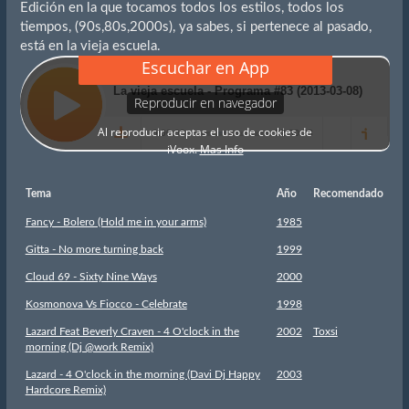
Edición en la que tocamos todos los estilos, todos los
tiempos, (90s,80s,2000s), ya sabes, si pertenece al pasado,
está en la vieja escuela.
Tema
Año
Recomendado
Fancy - Bolero (Hold me in your arms)
1985
Gitta - No more turning back
1999
Cloud 69 - Sixty Nine Ways
2000
Kosmonova Vs Fiocco - Celebrate
1998
Lazard Feat Beverly Craven - 4 O'clock in the
2002
Toxsi
morning (Dj @work Remix)
Lazard - 4 O'clock in the morning (Davi Dj Happy
2003
Hardcore Remix)