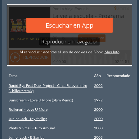
Tema
Año
Recomendado
Rapid Eye Feat Duel Project - Circa Forever Intro
2002
(Chillout remix)
Sunscreem - Love U More (Slam Remix)
1992
Rollergirl - Love U More
2000
Junior Jack - My feeling
2000
Phats & Small - Turn Around
2000
Junior Jack - E Samba
2003