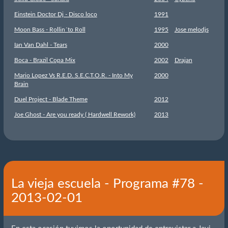
Einstein Doctor Dj - Disco loco
1991
Moon Bass - Rollin´to Roll
1995
Jose melodjs
Ian Van Dahl - Tears
2000
Boca - Brazil Copa Mix
2002
Drajan
Mario Lopez Vs R.E.D. S.E.C.T.O.R. - Into My
2000
Brain
Duel Project - Blade Theme
2012
Joe Ghost - Are you ready ( Hardwell Rework)
2013
La vieja escuela - Programa #78 -
2013-02-01