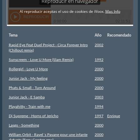
Tema
Año
Recomendado
Rapid Eye Feat Duel Project - Circa Forever Intro
2002
(Chillout remix)
Sunscreem - Love U More (Slam Remix)
1992
Rollergirl - Love U More
2000
Junior Jack - My feeling
2000
Phats & Small - Turn Around
2000
Junior Jack - E Samba
2003
Playahitty - Train with me
1994
Dj Supreme - Horns of Jericho
1997
Enrique
Lasgo - Something
2000
William Orbit - Ravel´s Pavane pour une infante
2000