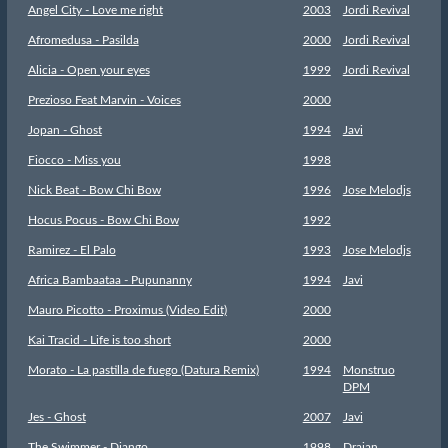
Angel City - Love me right
2003
Jordi Revival
Afromedusa - Pasilda
2000
Jordi Revival
Alicia - Open your eyes
1999
Jordi Revival
Prezioso Feat Marvin - Voices
2000
Jopan - Ghost
1994
Javi
Fiocco - Miss you
1998
Nick Beat - Bow Chi Bow
1996
Jose Melodjs
Hocus Pocus - Bow Chi Bow
1992
Ramirez - El Palo
1993
Jose Melodjs
Africa Bambaataa - Pupunanny
1994
Javi
Mauro Picotto - Proximus (Video Edit)
2000
Kai Tracid - Life is too short
2000
Morato - La pastilla de fuego (Datura Remix)
1994
Monstruo
DPM
Jes - Ghost
2007
Javi
The Swimmer - Django
1998
Drajan