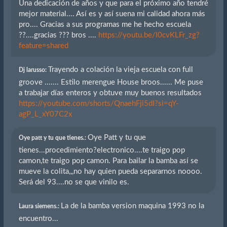
Una dedicación de años y que para el próximo año tendré
mejor material.... Así es y así suena mi calidad ahora más
pro.... Gracias a sus programas me he hecho escuela
??....gracias ??? bros ....
https://youtu.be/l0cvKLFr_zg?
feature=shared
Trayendo a colación la vieja escuela con full
Dj larusso:
groove ....... Estilo merengue House broos...... Me puse
a trabajar días enteros y obtuve muy buenos resultados
https://youtube.com/shorts/QnaehFji5dI?si=qY-
agP_L_xY07C2x
Oye Patt y tu que
Oye patt y tu que tienes.:
tienes...procedimiento?electronico....te traigo pop
camon,te traigo pop camon. Para bailar la bamba así se
mueve la colita,,,no hay quien pueda separarnos noooo.
Será del 93....no se que vinilo es.
La de la bamba version maquina 1993 no la
Laura siemens.:
encuentro...