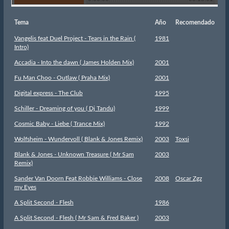
Tema
Año
Recomendado
Vangelis feat Duel Project - Tears in the Rain (
1981
Intro)
Accadia - Into the dawn ( James Holden Mix)
2001
Fu Man Choo - Outlaw ( Praha Mix)
2001
Digital express - The Club
1995
Schiller - Dreaming of you ( Dj Tandu)
1999
Cosmic Baby - Liebe ( Trance Mix)
1992
Wolfsheim - Wundervoll ( Blank & Jones Remix)
2003
Toxsi
Blank & Jones - Unknown Treasure ( Mr Sam
2003
Remix)
Sander Van Doorn Feat Robbie Williams - Close
2008
Oscar Zgz
my Eyes
A Split Second - Flesh
1986
A Split Second - Flesh ( Mr Sam & Fred Baker )
2003