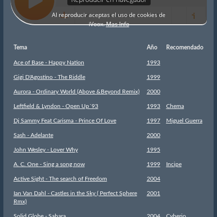
Tema
Año
Recomendado
Ace of Base - Happy Nation
1993
Gigi D'Agostino - The Riddle
1999
Aurora - Ordinary World (Above &Beyond Remix)
2000
Leftfield & Lyndon - Open Up´93
1993
Chema
Dj Sammy Feat Carisma - Prince Of Love
1997
Miguel Guerra
Sash - Adelante
2000
John Wesley - Lover Why
1995
A. C. One - Sing a song now
1999
Incipe
Active Sight - The search of Freedom
2004
Ian Van Dahl - Castles in the Sky ( Perfect Sphere
2001
Rmx)
Solid Globe - Sahara
2004
Cyberio