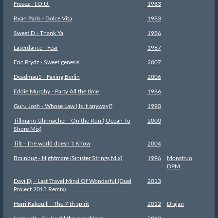
Freeez - I.O.U.
1983
Ryan Paris - Dolce Vita
1983
Sweet D - Thank Ya
1986
Laserdance - Fear
1987
Eric Prydz - Sweet genesis
2007
Deadmau5 - Faxing Berlin
2006
Eddie Murphy - Party All the time
1986
Guru Josh - Whose Law ( Is it anyway)?
1990
Tillmann Uhrmacher - On the Run ( Ocean To
2000
Shore Mix)
Tilt - The world doesn´t Know
2004
Brainbug - Nightmare (Sinister Strings Mix)
1996
Monstruo
DPM
Davi Dj - Last Travel Mind Of Wonderful (Duel
2013
Project 2013 Remix)
Harri Kakoulli - The 7 th spirit
2012
Drajan