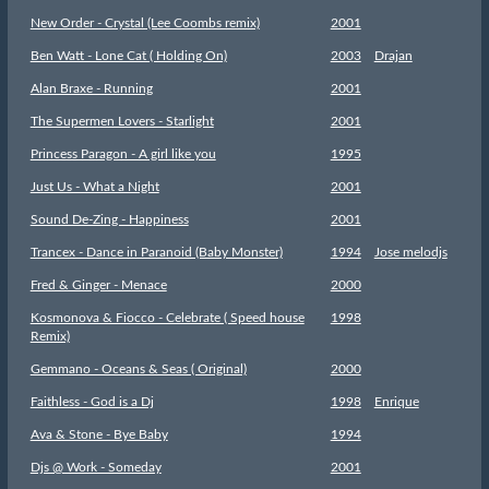
New Order - Crystal (Lee Coombs remix)
2001
Ben Watt - Lone Cat ( Holding On)
2003
Drajan
Alan Braxe - Running
2001
The Supermen Lovers - Starlight
2001
Princess Paragon - A girl like you
1995
Just Us - What a Night
2001
Sound De-Zing - Happiness
2001
Trancex - Dance in Paranoid (Baby Monster)
1994
Jose melodjs
Fred & Ginger - Menace
2000
Kosmonova & Fiocco - Celebrate ( Speed house
1998
Remix)
Gemmano - Oceans & Seas ( Original)
2000
Faithless - God is a Dj
1998
Enrique
Ava & Stone - Bye Baby
1994
Djs @ Work - Someday
2001