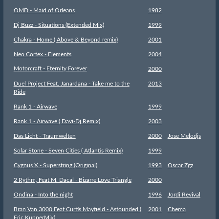
OMD - Maid of Orleans
1982
Dj Buzz - Situations (Extended Mix)
1999
Chakra - Home ( Above & Beyond remix)
2001
Neo Cortex - Elements
2004
Motorcraft - Eternity Forever
2000
Duel Project Feat. Janardana - Take me to the
2013
Ride
Rank 1 - Airwave
1999
Rank 1 - Airwave ( Davi-Dj Remix)
2003
Das Licht - Traumwelten
2000
Jose Melodjs
Solar Stone - Seven Cities ( Atlantis Remix)
1999
Cygnus X - Superstring (Original)
1993
Oscar Zgz
2 Rythm, Feat M. Dacal - Bizarre Love Triangle
2000
Ondina - Into the night
1996
Jordi Revival
Bran Van 3000 Feat Curtis Mayfield - Astounded (
2001
Chema
Eric KupperMix)