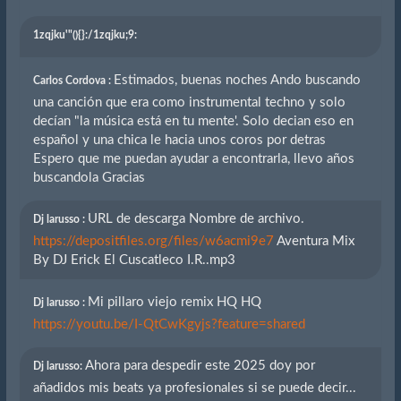
1zqjku'"(){}
:/1zqjku;9:
Estimados, buenas noches Ando buscando
Carlos Cordova :
una canción que era como instrumental techno y solo
decían "la música está en tu mente'. Solo decian eso en
español y una chica le hacia unos coros por detras
Espero que me puedan ayudar a encontrarla, llevo años
buscandola Gracias
URL de descarga Nombre de archivo.
Dj larusso :
https://depositfiles.org/files/w6acmi9e7
Aventura Mix
By DJ Erick El Cuscatleco I.R..mp3
Mi pillaro viejo remix HQ HQ
Dj larusso :
https://youtu.be/I-QtCwKgyjs?feature=shared
Ahora para despedir este 2025 doy por
Dj larusso:
añadidos mis beats ya profesionales si se puede decir...