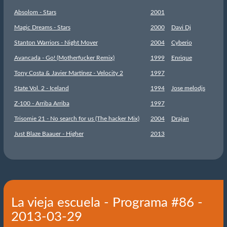
Absolom - Stars
2001
Magic Dreams - Stars
2000
Davi Dj
Stanton Warriors - Night Mover
2004
Cyberio
Avancada - Go! (Motherfucker Remix)
1999
Enrique
Tony Costa & Javier Martinez - Velocity 2
1997
State Vol. 2 - Iceland
1994
Jose melodjs
Z-100 - Arriba Arriba
1997
Trisomie 21 - No search for us (The hacker Mix)
2004
Drajan
Just Blaze Baauer - Higher
2013
La vieja escuela - Programa #86 -
2013-03-29