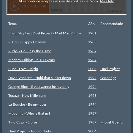
Tema
Año
Recomendado
Brian May Feat Duel Project - Mad Max 2 Intro
1981
P. Lion - Happy Children
1983
Rudy & Co - Play the Game
1987
Modern Talking - In 100 years
1987
Buse - Love 2 night
2003
Duel Project
David Vendetta - Hold that sucker down
1994
Oscar Zgz
Orange Blue - If you wanna be my only
1994
Topazz - New Millenium
1998
La Bouche - Be my lover
1994
Madonna - Who´s that girl
1987
Tino Casal - Eloise
1987
Miguel Guerra
Duel Project - Todo o Nada
2006