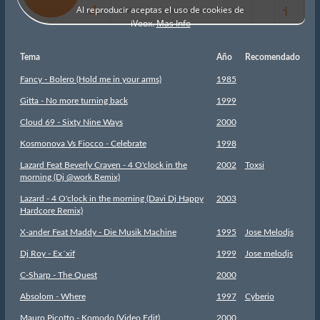
Tema
Año
Recomendado
Fancy - Bolero (Hold me in your arms)
1985
Gitta - No more turning back
1999
Cloud 69 - Sixty Nine Ways
2000
Kosmonova Vs Fiocco - Celebrate
1998
Lazard Feat Beverly Craven - 4 O'clock in the
2002
Toxsi
morning (Dj @work Remix)
Lazard - 4 O'clock in the morning (Davi Dj Happy
2003
Hardcore Remix)
X-ander Feat Maddy - Die Musik Machine
1995
Jose Melodjs
Dj Roy - Ex´xif
1999
Jose melodjs
C-Sharp - The Quest
2000
Absolom - Where
1997
Cyberio
Mauro Picotto - Komodo (Video Edit)
2000