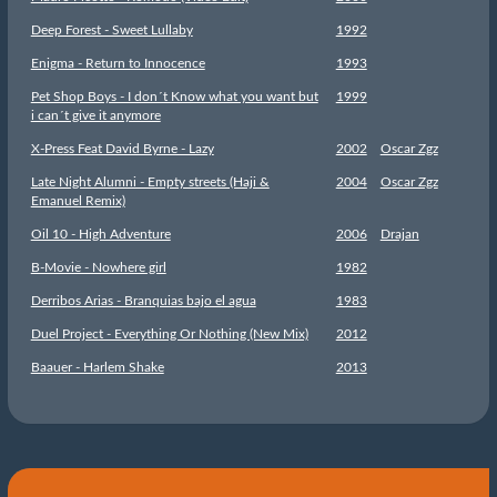
Deep Forest - Sweet Lullaby
1992
Enigma - Return to Innocence
1993
Pet Shop Boys - I don´t Know what you want but
1999
i can´t give it anymore
X-Press Feat David Byrne - Lazy
2002
Oscar Zgz
Late Night Alumni - Empty streets (Haji &
2004
Oscar Zgz
Emanuel Remix)
Oil 10 - High Adventure
2006
Drajan
B-Movie - Nowhere girl
1982
Derribos Arias - Branquias bajo el agua
1983
Duel Project - Everything Or Nothing (New Mix)
2012
Baauer - Harlem Shake
2013