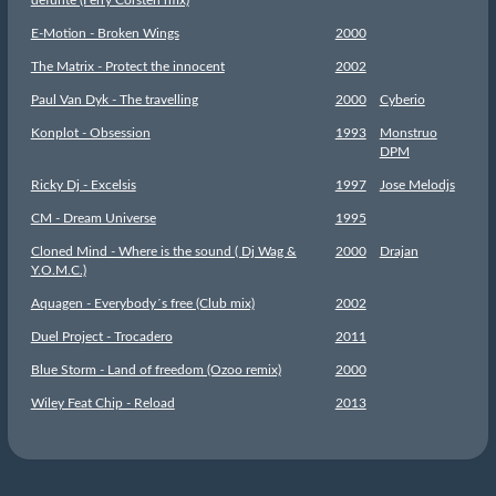
defunte (Ferry Corsten rmx)
E-Motion - Broken Wings
2000
The Matrix - Protect the innocent
2002
Paul Van Dyk - The travelling
2000
Cyberio
Konplot - Obsession
1993
Monstruo
DPM
Ricky Dj - Excelsis
1997
Jose Melodjs
CM - Dream Universe
1995
Cloned Mind - Where is the sound ( Dj Wag &
2000
Drajan
Y.O.M.C.)
Aquagen - Everybody´s free (Club mix)
2002
Duel Project - Trocadero
2011
Blue Storm - Land of freedom (Ozoo remix)
2000
Wiley Feat Chip - Reload
2013