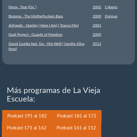
Ferox - Fear (Ox´)
2002
Cyberio
Bossma - The Motherfuckers Bass
2000
Enrique
Airheadz - Stanley ( Here I Am) ( Trance Mix)
2001
Duel Project - Guards of Freedom
2009
David Guetta feat. Sia - She Wolf ( Sandro Silva
2012
Rmx)
Más programas de La Vieja
Escuela:
Podcast 191 al 182
Podcast 181 al 172
Podcast 171 al 162
Podcast 161 al 152