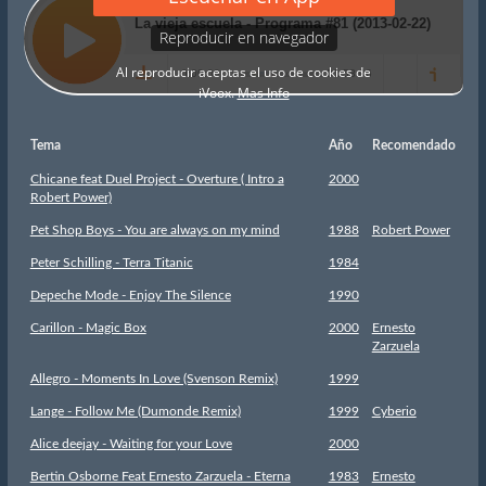
Tema
Año
Recomendado
Chicane feat Duel Project - Overture ( Intro a
2000
Robert Power)
Pet Shop Boys - You are always on my mind
1988
Robert Power
Peter Schilling - Terra Titanic
1984
Depeche Mode - Enjoy The Silence
1990
Carillon - Magic Box
2000
Ernesto
Zarzuela
Allegro - Moments In Love (Svenson Remix)
1999
Lange - Follow Me (Dumonde Remix)
1999
Cyberio
Alice deejay - Waiting for your Love
2000
Bertin Osborne Feat Ernesto Zarzuela - Eterna
1983
Ernesto