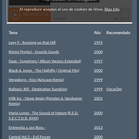
Tema
Año
Recomendado
Levy 9 - Running up that Hill
1995
Rimini Project - Sounds Goods
2000
Daze - Superhero ( Album Version Extended)
1997
Blank & Jones - The Nightfly ( Original Mix)
2000
Vengaboys - Kiss (Airscape Remix)
1999
Ballearic Bill - Destination Sunshine
1999
OscarZgz
Milk Inc - Never Again (Penxten & Vandueren
2001
Remix)
Mario Lopez - The Sound of Nature (R.E.D.
2000
S.E.C.T.O.R. RMX)
Entrevista a Javi Boss -
2013
Central Vol.5 - Evil Forces
2000