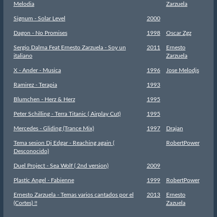
Melodia
Zarzuela
Signum - Solar Level
2000
Dagon - No Promises
1998
Oscar Zgz
Sergio Dalma Feat Ernesto Zarzuela - Soy un
2011
Ernesto
italiano
Zarzuela
X - Ander - Musica
1996
Jose Melodjs
Ramirez - Terapia
1993
Blumchen - Herz & Herz
1995
Peter Schilling - Terra Titanic ( Airplay Cut)
1995
Mercedes - Gliding (Trance Mix)
1997
Drajan
Tema sesion Dj Edgar - Reaching again (
RobertPower
Desconocido)
Duel Project - Sea Wolf ( 2nd version)
2009
Plastic Angel - Fabienne
1999
RobertPower
Ernesto Zarzuela - Temas varios cantados por el
2013
Ernesto
(Cortes) !!
Zazuela