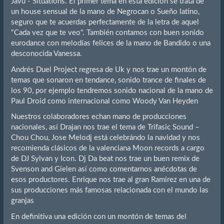
Javu - Situations. El primer tema en esta edición se trata de
un house sensual de la mano de Negrocan o Sueño latino,
seguro que te acuerdas perfectamente de la letra de aquel
"Cada vez que te veo". También contamos con buen sonido
eurodance con melodías felices de la mano de Bandido o una
desconocida Vanessa.
Andrés Duel Project regresa de Uk y nos trae un montón de
temas que sonaron en tendance, sonido trance de finales de
los 90, por ejemplo tendremos sonido nacional de la mano de
Paul Droid como internacional como Woody Van Heyden
Nuestros colaboradores echan mano de producciones
nacionales, así Drajan nos trae el tema de Trifasic Sound –
Chou Chou, Jose Melodj está celebrándo la navidad y nos
recomienda clásicos de la valenciana Moon records a cargo
de DJ Sylvan y Icon. Dj Da beat nos trae un buen remix de
Svenson and Gielen así como comentarnos anécdotas de
esos productores. Enrique nos trae al gran Ramirez en una de
sus producciones más famosas relacionada con el mundo las
granjas
En definitiva una edición con un montón de temas del