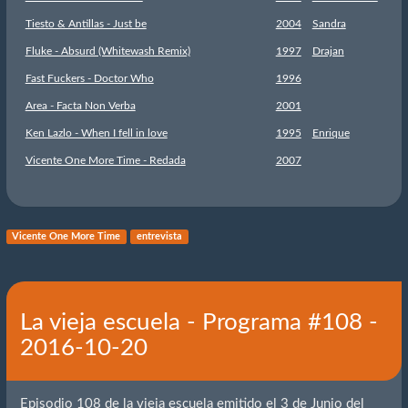
Tiesto & Antillas - Just be
2004
Sandra
Fluke - Absurd (Whitewash Remix)
1997
Drajan
Fast Fuckers - Doctor Who
1996
Area - Facta Non Verba
2001
Ken Lazlo - When I fell in love
1995
Enrique
Vicente One More Time - Redada
2007
Vicente One More Time
entrevista
La vieja escuela - Programa #108 -
2016-10-20
Episodio 108 de la vieja escuela emitido el 3 de Junio del