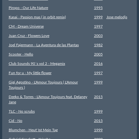
Piropo - Our Life Nature
1995
Kasai - Passion mas ( in orbit remix)
1999
Jose melodjs
CM - Dream Universe
1997
Juan Cruz - Flowers Love
2003
Joel Fajermann - La Aventura de las Plantas
1982
Scooter - Hello
2005
Club Sounds 90´s vol 2 - Megamix
2016
Fun for u - My little flower
1997
Gigi Agostino - L'Amour Toujours ( L'Amour
1999
Toujours )
Dzeko & Torres - L'Amour Toujours feat. Delaney
2015
Jane
TLC - No scrubs
1999
Cid - No
2015
Blumchen - Heut' Ist Mein Tag
1999