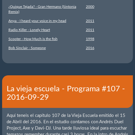
¿Quique Tejada? - Gran Hermano (Sintonia
2000
Remix)
Anya - I heard your voice in my head
2011
Radio Killer - Lonely Heart
2011
Scooter - How Much is the fish
1998
Bob Sinclair - Someone
2016
La vieja escuela - Programa #107 -
2016-09-29
Aquí teneis el capítulo 107 de la Vieja Escuela emitido el 15
de Abril del 2016. En el estudio contamos con Andrés Duel
Project, Axe y Davi-DJ. Una tarde lluviosa ideal para escuchar
temazos remember durante casi 3 horas. En la intro de Andrés