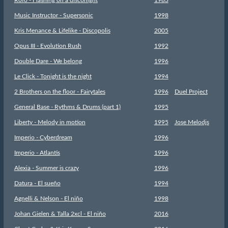
Music Instructor - Supersonic
1998
Kris Menance & Lifelike - Discopolis
2005
Opus III - Evolution Rush
1992
Double Dare - We belong
1996
Le Click - Tonight is the night
1994
2 Brothers on the floor - Fairytales
1996
Duel Project
General Base - Rythms & Drums (part 1)
1995
Liberty - Melody in motion
1995
Jose Melodjs
Imperio - Cyberdream
1996
Imperio - Atlantis
1996
Alexia - Summer is crazy
1996
Datura - El sueño
1994
Agnelli & Nelson - El niño
1998
Johan Gielen & Talla 2xcl - El niño
2016