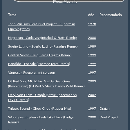
Tema
Año
Recomendado
John Williams Feat Duel Project - Superman
1978
Opening titles
Negrocan - Cada vez (Intralazi & Fratti Remix)
2000
Sueño Latino - Sueño Latino (Paradise Remix)
1989
Central Seven - Te quiero ( Fragma Remix)
1999
Bandido - For sale ( Factory Team Remix)
1999
Vanessa - Fuego en mi corazon
1997
DJ Red 5 vs. MC Miker G - Da Beat Goes
2003
(Reanimated) (DJ Red 5 Meets Danny Wild Remix)
Daryl Von Diem - Utopia (Steve Spaceman vs
2002
D.V.D. Remix)
Trifasic Sound - Chou Chou (Rapper Mix)
1997
Drajan
Woody van Eyden - Feels Like Flyin' (Fridge
2000
Duel Project
Remix)