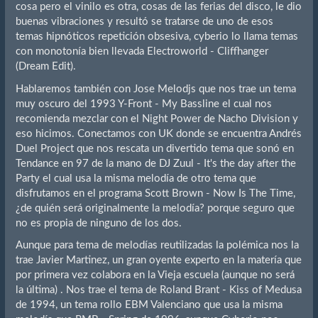
cosa pero el vinilo es otra, cosas de las ferias del disco, le dio
buenas vibraciones y resultó se tratarse de uno de esos
temas hipnóticos repetición obsesiva, cyberio lo llama temas
con monotonía bien llevada Electroworld - Cliffhanger
(Dream Edit).
Hablaremos también con Jose Melodjs que nos trae un tema
muy oscuro del 1993 Y-Front - My Bassline el cual nos
recomienda mezclar con el Night Power de Nacho Division y
eso hicimos. Conectamos con UK donde se encuentra Andrés
Duel Project que nos rescata un divertido tema que sonó en
Tendance en 97 de la mano de DJ Zuul - It's the day after the
Party el cual usa la misma melodía de otro tema que
disfrutamos en el programa Scott Brown - Now Is The Time,
¿de quién será originalmente la melodía? porque seguro que
no es propia de ninguno de los dos.
Aunque para tema de melodías reutilizadas la polémica nos la
trae Javier Martinez, un gran oyente experto en la matería que
por primera vez colabora en la Vieja escuela (aunque no será
la última) . Nos trae el tema de Roland Brant - Kiss of Medusa
de 1994, un tema rollo EBM Valenciano que usa la misma