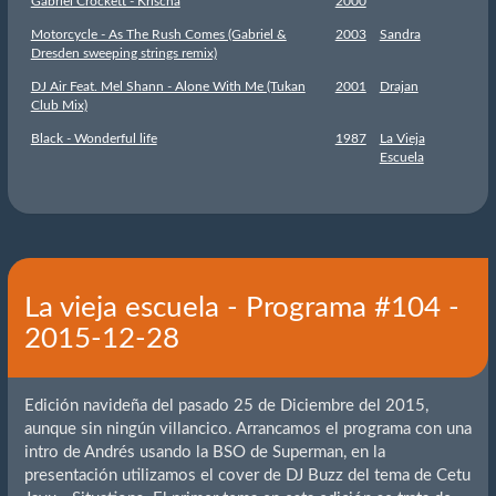
Gabriel Crockett - Krischa
2000
Motorcycle - As The Rush Comes (Gabriel &
2003
Sandra
Dresden sweeping strings remix)
DJ Air Feat. Mel Shann - Alone With Me (Tukan
2001
Drajan
Club Mix)
Black - Wonderful life
1987
La Vieja
Escuela
La vieja escuela - Programa #104 -
2015-12-28
Edición navideña del pasado 25 de Diciembre del 2015,
aunque sin ningún villancico. Arrancamos el programa con una
intro de Andrés usando la BSO de Superman, en la
presentación utilizamos el cover de DJ Buzz del tema de Cetu