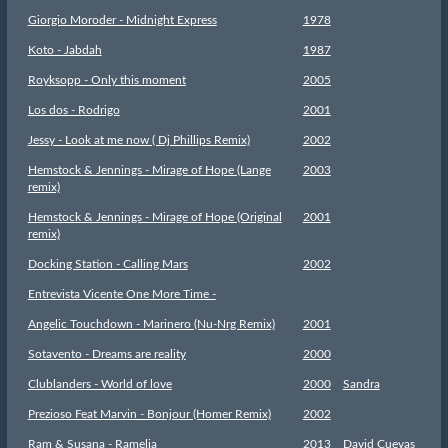
Giorgio Moroder - Midnight Express
1978
Koto - Jabdah
1987
Royksopp - Only this moment
2005
Los dos - Rodrigo
2001
Jessy - Look at me now ( Dj Phillips Remix)
2002
Hemstock & Jennings - Mirage of Hope (Lange
2003
remix)
Hemstock & Jennings - Mirage of Hope (Original
2001
remix)
Docking Station - Calling Mars
2002
Entrevista Vicente One More Time -
Angelic Touchdown - Marinero (Nu-Nrg Remix)
2001
Sotavento - Dreams are reality
2000
Clublanders - World of love
2000
Sandra
Prezioso Feat Marvin - Bonjour (Homer Remix)
2002
Ram & Susana - Ramelia
2013
David Cuevas