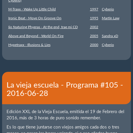
Cyberio)
M-Traxx - Wake Up Little Child
1997
Cyberio
Ironic Beat - Move On Groove On
1995
Martin Law
Iio featuring Phyeras - At the end, trae mi CD
2002
Above and Beyond - World On Fire
2005
Sandra xD
Hypetraxx - Illusions & Lies
2000
Cyberio
La vieja escuela - Programa #105 -
2016-06-28
Edición XXL de la Vieja Escuela, emitida el 19 de Febrero del
2016, más de 3 horas de puro sonido remember.
Es lo que tiene juntarse con viejos amigos cada dos o tres