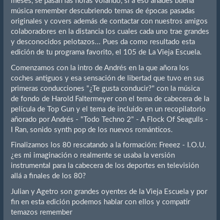
meses, se pasan las horas volando, si a eso añades buena
música remember descubriendo temas de épocas pasadas
originales y covers además de contactar con nuestros amigos
colaboradores en la distancia los cuales cada uno trae grandes
y desconocidos pelotazos... Pues da como resultado esta
edición de tu programa favorito, el 105 de La Vieja Escuela.
Comenzamos con la intro de Andrés en la que añora los
coches antiguos y esa sensación de libertad que tuvo en sus
primeras conducciones "¿Te gusta conducir?" con la música
de fondo de Harold Faltermeyer con el tema de cabecera de la
película de Top Gun y el tema de incluido en un recopilatorio
añorado por Andrés - "Todo Techno 2" - A Flock Of Seagulls -
I Ran, sonido synth pop de los nuevos románticos.
Finalizamos los 80 rescatando a la formación: Freeez - I.O.U.
¿es mi imaginación o realmente se usaba la versión
instrumental para la cabecera de los deportes en televisión
allá a finales de los 80?
Julian y Agetro son grandes oyentes de la Vieja Escuela y por
fin en esta edición podemos hablar con ellos y compatir
temazos remember