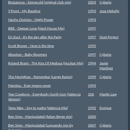
Bossanova - Stonecold (original club mix)
2003
Cyberio
Y-Front - My Bassline
1993
Jose Melodjs
Nacho Division - Night Power
1993
BBE - Deeper Love (Hard House Mix)
1997
DJ Zuul - It's the day after the Party
1997
Duel Project
Scott Brown - Now is the time
1995
Absolom - Baby Boomers
1997
Cyberio
Roland Brant - The Kiss Of Medusa (Nuclear Mix)
1994
Javier
Martinez
The Morrighan - Remember (Lange Remix)
1999
Cyberio
Manitou - Ever means never
1993
Two Cowboys - Everybody Gonfi-Gon (Valencia
106
Martin Law
Version)
Terra Wan - Soy tu padre (Valencia Mix)
1992
Enrique
Ben Sims - Manipulated (Adam Beyer mix)
2000
Ben Sims - Manipulated (Loquendo mix by
2007
Cyberio