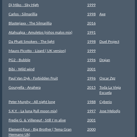
Dj Miko - Sky High
1999
Carlos - Silmarillia
1998
Axe
Blasterjaxx - The Silmarillia
2016
Atahualpa - Amuletos (niños malos mix)
1991
Da Phatt Smokers - The light
1998
Duel Project
Mauro Picotto - Lizard ( UK version)
1999
PG2 - Bubble
1996
Drajan
Bibi - Wild wind
2001
Paul Van Dyk - Forbidden Fruit
1996
Oscar Zgz
Gouryella - Anahera
2015
Toda La Vieja
Escuela
Peter Murphy - All night long
1988
Cyberio
S.K.Y. - La luna (full moon mix)
1997
Jose Melodjs
Fredie G. & Villeneuf - Still I´m alive
2001
Element Four - Big Brother ( Tema Gran
2000
Hermano Uk)