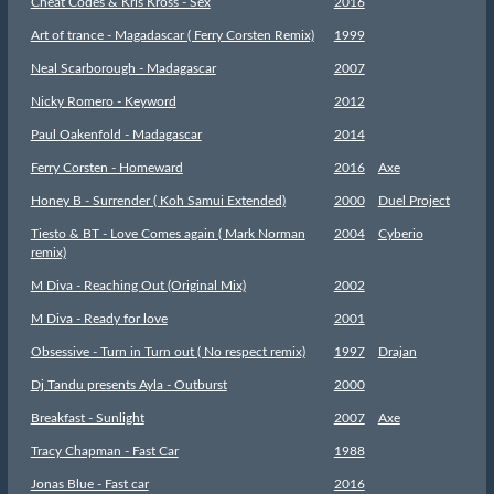
Cheat Codes & Kris Kross - Sex
2016
Art of trance - Magadascar ( Ferry Corsten Remix)
1999
Neal Scarborough - Madagascar
2007
Nicky Romero - Keyword
2012
Paul Oakenfold - Madagascar
2014
Ferry Corsten - Homeward
2016
Axe
Honey B - Surrender ( Koh Samui Extended)
2000
Duel Project
Tiesto & BT - Love Comes again ( Mark Norman
2004
Cyberio
remix)
M Diva - Reaching Out (Original Mix)
2002
M Diva - Ready for love
2001
Obsessive - Turn in Turn out ( No respect remix)
1997
Drajan
Dj Tandu presents Ayla - Outburst
2000
Breakfast - Sunlight
2007
Axe
Tracy Chapman - Fast Car
1988
Jonas Blue - Fast car
2016