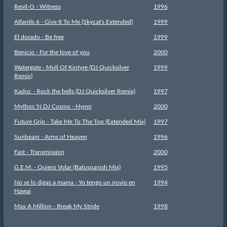
Revil-O - Witness
1996
Atlantis 6 - Give It To Me (Skycat's Extended)
1999
El dorado - Be free
1999
Benicio - For the love of you
2000
Watergate - Mull Of Kintyre (DJ Quicksilver
1999
Remix)
Kadoc - Rock the bells (DJ Quicksilver Remix)
1997
Mythos 'N DJ Cosmo - Hymn
2000
Future Grip - Take Me To The Top (Extended Mix)
1997
Sunbeam - Arms of Heaven
1996
Fast - Transmission
2000
G.E.M. - Quiero Volar (Batuspanish Mix)
1995
No se lo digas a mama - Yo tengo un novio en
1994
Hawai
Max A Million - Break My Stride
1998