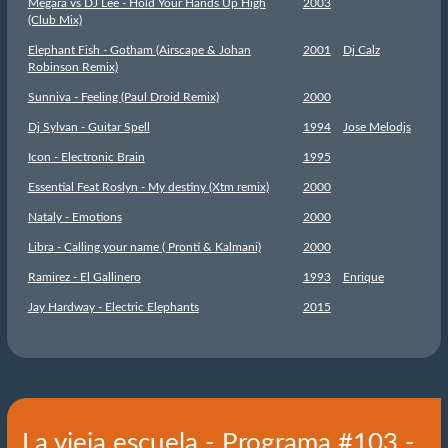
Megara vs DJ Lee - Hold Your Hands Up High
2003
(Club Mix)
Elephant Fish - Gotham (Airscape & Johan
2001
Dj Calz
Robinson Remix)
Sunniva - Feeling (Paul Droid Remix)
2000
Dj Sylvan - Guitar Spell
1994
Jose Melodjs
Icon - Electronic Brain
1995
Essential Feat Roslyn - My destiny (Xtm remix)
2000
Nataly - Emotions
2000
Libra - Calling your name ( Pronti & Kalmani)
2000
Ramirez - El Gallinero
1993
Enrique
Jay Hardway - Electric Elephants
2015
La vieja escuela - Programa #103 -