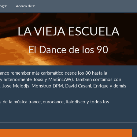
log
Acerca de
LA VIEJA ESCUELA
El Dance de los 90
dance remember más carismático desde los 80 hasta la
 (y anteriormente Toxsi y MartinLAW). También contamos con
rio, Jose Melodjs, Monstruo DPM, David Casani, Enrique y demás
de la música trance, eurodance, italodisco y todos los