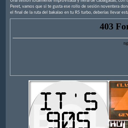
Una sesión totalmente improvisada y llena de cabalgadas, con te
Peret, vamos que si te gusta ese rollo de sesión noventera dond
el final de la ruta del bakalao en tu R5 turbo, deberías llevar es