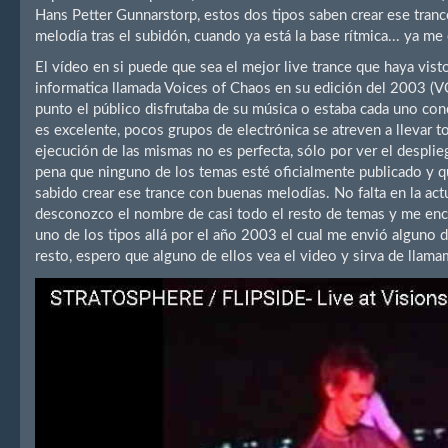
Hans Petter Gunnarstorp, estos dos tipos saben crear ese trance
melodía tras el subidón, cuando ya está la base rítmica... ya me
El vídeo en si puede que sea el mejor live trance que haya visto
informatica llamada Voices of Chaos en su edición del 2003 (VO
punto el público disfrutaba de su música o estaba cada uno co
es excelente, pocos grupos de electrónica se atreven a llevar t
ejecución de las mismas no es perfecta, sólo por ver el desplie
pena que ninguno de los temas esté oficialmente publicado y 
sabido crear ese trance con buenas melodías. No falta en la a
desconozco el nombre de casi todo el resto de temas y me enc
uno de los tipos allá por el año 2003 el cual me envió alguno d
resto, espero que alguno de ellos vea el video y sirva de llama