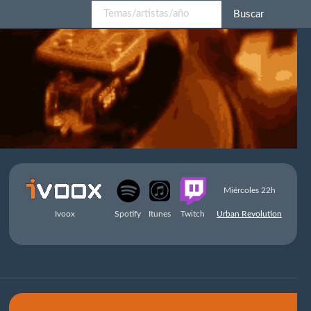
Buscar
Miércoles 22h
Ivoox
Spotify
Itunes
Twitch
Urban Revolution