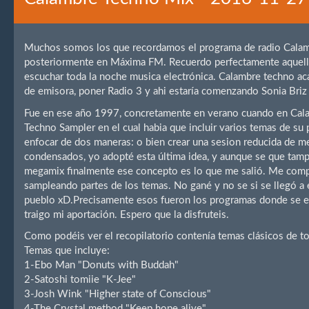
Muchos somos los que recordamos el programa de radio Calamb
posteriormente en Máxima FM. Recuerdo perfectamente aquella
escuchar toda la noche musica electrónica. Calambre techno ac
de emisora, poner Radio 3 y ahi estaría comenzando Sonia Briz
Fue en ese año 1997, concretamente en verano cuando en Cal
Techno Sampler en el cual habia que incluir varios temas de su 
enfocar de dos maneras: o bien crear una sesion reducida de m
condensados, yo adopté esta última idea, y aunque se que tampo
megamix finalmente ese concepto es lo que me salió. Me compre 
sampleando partes de los temas. No gané y no se si se llegó a e
pueblo xD.Precisamente esos fueron los programas donde se em
traigo mi aportación. Espero que la disfruteis.
Como podéis ver el recopilatorio contenía temas clásicos de to
Temas que incluye:
1-Ebo Man "Donuts with Buddah"
2-Satoshi tomiie "K-Jee"
3-Josh Wink "Higher state of Conscious"
4-The Crystal method "Keep hope alive"