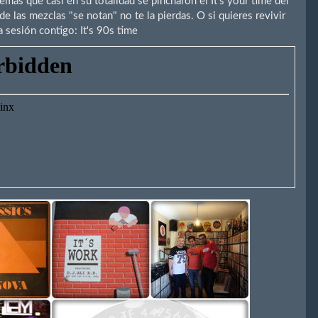
mas que casi en su totalidad se pincharon el It's your time del
e las mezclas "se notan" no te la pierdas. O si quieres revivir
ta sesión contigo: It's 90s time