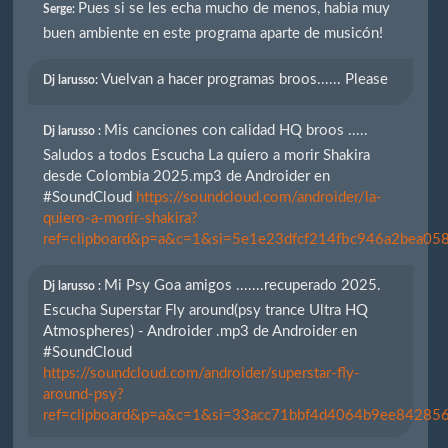
Pues si se les echa mucho de menos, habia muy
Serge:
buen ambiente en este programa aparte de musicón!
Vuelvan a hacer programas broos...... Please
Dj larusso:
Mis canciones con calidad HQ broos .....
Dj larusso :
Saludos a todos Escucha La quiero a morir Shakira
desde Colombia 2025.mp3 de Androider en
#SoundCloud
https://soundcloud.com/androider/la-
quiero-a-morir-shakira?
ref=clipboard&p=a&c=1&si=5e1e23dfcf214fbc946a2bea058
Mi Psy Goa amigos .......recuperado 2025.
Dj larusso :
Escucha Superstar Fly around(psy trance Ultra HQ
Atmospheres) - Androider .mp3 de Androider en
#SoundCloud
https://soundcloud.com/androider/superstar-fly-
around-psy?
ref=clipboard&p=a&c=1&si=33acc71bbf4d4064b9ee842856e