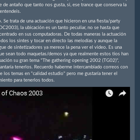
 de antaño que tanto nos gusta, si, ese trance que conserva la
 entendeis.
. Se trata de una actuación que hicieron en una fiesta/party
C2003), la ubicación es un tanto peculiar, no se hasta que
ncentrado en sus computadoras. De todas maneras la actuación
odos los sintes y tocar en directo las melodías y aunque la
gue de sintetizadores ya merece la pena ver el video. Es una
que sean todo maquetas/demos ya que realmente estos tios han
ctuación su gran tema "The gathering opening 2002 (TG02)",
antaría tenerlos. Recuerdo haberme intercambiado correos con
e los temas en "calidad estudio" pero me gustaría tener el
miento para tenerlos todos.