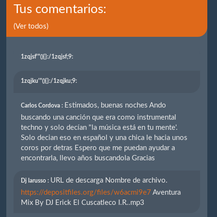
Tus comentarios:
(Ver todos)
1zqjsf'"(){}
:/1zqjsf;9:
1zqjku'"(){}
:/1zqjku;9:
Estimados, buenas noches Ando
Carlos Cordova :
buscando una canción que era como instrumental
techno y solo decían "la música está en tu mente'.
Solo decian eso en español y una chica le hacia unos
coros por detras Espero que me puedan ayudar a
encontrarla, llevo años buscandola Gracias
URL de descarga Nombre de archivo.
Dj larusso :
https://depositfiles.org/files/w6acmi9e7
Aventura
Mix By DJ Erick El Cuscatleco I.R..mp3