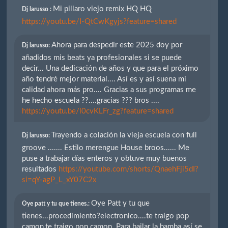
Mi pillaro viejo remix HQ HQ
Dj larusso :
https://youtu.be/I-QtCwKgyjs?feature=shared
Ahora para despedir este 2025 doy por
Dj larusso:
añadidos mis beats ya profesionales si se puede
decir... Una dedicación de años y que para el próximo
año tendré mejor material.... Así es y así suena mi
calidad ahora más pro.... Gracias a sus programas me
he hecho escuela ??....gracias ??? bros ....
https://youtu.be/l0cvKLFr_zg?feature=shared
Trayendo a colación la vieja escuela con full
Dj larusso:
groove ....... Estilo merengue House broos...... Me
puse a trabajar días enteros y obtuve muy buenos
resultados
https://youtube.com/shorts/QnaehFji5dI?
si=qY-agP_L_xY07C2x
Oye Patt y tu que
Oye patt y tu que tienes.:
tienes...procedimiento?electronico....te traigo pop
camon,te traigo pop camon. Para bailar la bamba así se