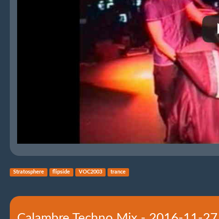
Stratosphere
flipside
VOC2003
trance
Calambre Techno Mix - 2016-11-2