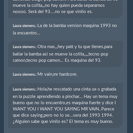
mueve la colita,,,no hay quien pueda separarnos
noooo. Será del 93....no se que vinilo es.
La de la bamba version maquina 1993 no
Laura siemens.:
la encuentro...
Otra mas,,,hey patt y tu que tienes,para
Laura siemens.:
bailar la bamba asi se mueve la colita,,,,,tecno pop
camon,tecno pop camon... Es maquina del 93.
Mr vain,mr hardcore.
Laura siemens.:
Hola,he rescatado una cinta ux-s grabada
Laura siemens.:
en la puzzle aprendiendo a pinchar... Hay un tema muy
bueno que no lo encuentro,es maquina fuerte y dice I
WANT YOU I WANT YOU SAYING MR VAIN..Parece
que dice saying,pero no lo se...sera del 1993 1994.
¿Alguien sabe que vinilo es? El tema es muy bueno.