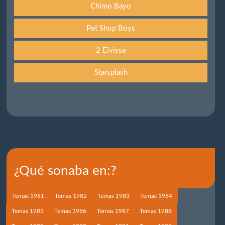
Chimo Bayo
Pet Shop Boys
2 Eivissa
Starsplash
¿Qué sonaba en:?
Temas 1981
Temas 1982
Temas 1983
Temas 1984
Temas 1985
Temas 1986
Temas 1987
Temas 1988