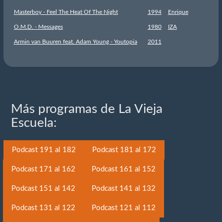
Masterboy - Feel The Heat Of The Night
1994
Enrique
O.M.D. - Messages
1980
IZA
Armin van Buuren feat. Adam Young - Youtopia
2011
Más programas de La Vieja
Escuela:
Podcast 191 al 182
Podcast 181 al 172
Podcast 171 al 162
Podcast 161 al 152
Podcast 151 al 142
Podcast 141 al 132
Podcast 131 al 122
Podcast 121 al 112