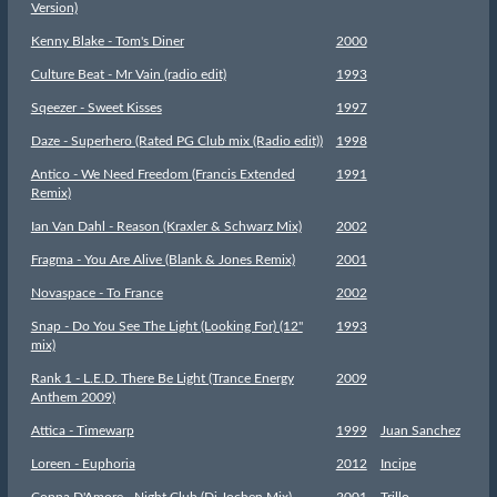
Version)
Kenny Blake - Tom's Diner
2000
Culture Beat - Mr Vain (radio edit)
1993
Sqeezer - Sweet Kisses
1997
Daze - Superhero (Rated PG Club mix (Radio edit))
1998
Antico - We Need Freedom (Francis Extended
1991
Remix)
Ian Van Dahl - Reason (Kraxler & Schwarz Mix)
2002
Fragma - You Are Alive (Blank & Jones Remix)
2001
Novaspace - To France
2002
Snap - Do You See The Light (Looking For) (12''
1993
mix)
Rank 1 - L.E.D. There Be Light (Trance Energy
2009
Anthem 2009)
Attica - Timewarp
1999
Juan Sanchez
Loreen - Euphoria
2012
Incipe