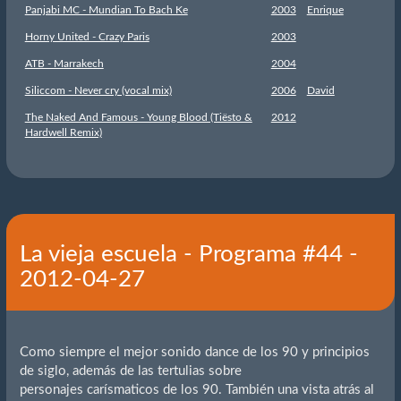
Panjabi MC - Mundian To Bach Ke
2003
Enrique
Horny United - Crazy Paris
2003
ATB - Marrakech
2004
Siliccom - Never cry (vocal mix)
2006
David
The Naked And Famous - Young Blood (Tiësto &
2012
Hardwell Remix)
La vieja escuela - Programa #44 -
2012-04-27
Como siempre el mejor sonido dance de los 90 y principios
de siglo, además de las tertulias sobre
personajes carísmaticos de los 90. También una vista atrás al