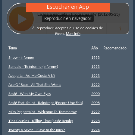
Tema
Año
Recomendado
Snow - Informer
1993
Sandalo - Te informo (Informer)
1993
Azuquita - Asi Me Gusta A Mí
1993
Ace Of Base - All That She Wants
1992
Sash! - With My Own Eyes
2000
Sash! Feat. Stunt - Raindrops (Encore Une Fois)
2008
Miss Peppermint - Welcome To Tommorow
1999
Tina Cousins - Killing Time (Sash! Remix)
1998
Twenty 4 Seven - Slave to the music
1994