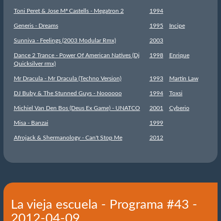
Toni Peret & Jose Mª Castells - Megatron 2
1994
Generis - Dreams
1995
Incipe
Sunniva - Feelings (2003 Modular Rmx)
2003
Dance 2 Trance - Power Of American Natives (Dj
1998
Enrique
Quicksilver rmx)
Mr Dracula - Mr Dracula (Techno Version)
1993
Martin Law
DJ Buby & The Stunned Guys - Noooooo
1994
Toxsi
Michiel Van Den Bos (Deus Ex Game) - UNATCO
2001
Cyberio
Misa - Banzai
1999
Afrojack & Shermanology - Can't Stop Me
2012
La vieja escuela - Programa #43 -
2012-04-09