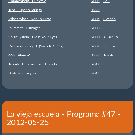
Hampenberg - Ducktoy
2001
Edu
Jens - Psycho Strings
1999
Who's who? - Not So Dirty
2005
Cyberio
Plummet - Damaged
2003
Solar System - Close Your Eyes
2000
Al Ber To
Drunkenmunky - E (Sven-R-G Mix)
2002
Enrique
666 - Alarma!
1997
Toledo
Jennifer Ferreras - Luz del cielo
2012
Basto - I rave you
2012
La vieja escuela - Programa #47 -
2012-05-25