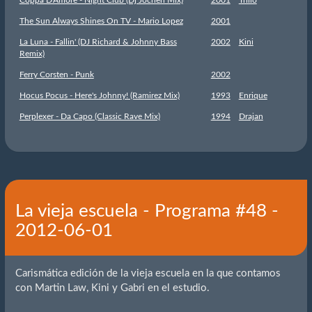
Coppa D'Amore - Night Club (Dj Jochen Mix)
2001
Trillo
The Sun Always Shines On TV - Mario Lopez
2001
La Luna - Fallin' (DJ Richard & Johnny Bass
2002
Kini
Remix)
Ferry Corsten - Punk
2002
Hocus Pocus - Here's Johnny! (Ramirez Mix)
1993
Enrique
Perplexer - Da Capo (Classic Rave Mix)
1994
Drajan
La vieja escuela - Programa #48 -
2012-06-01
Carismática edición de la vieja escuela en la que contamos
con Martin Law, Kini y Gabri en el estudio.