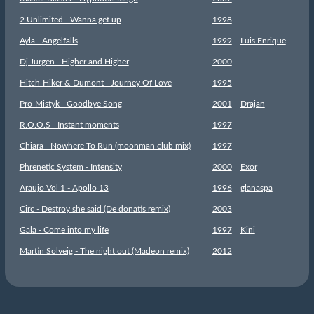
2 Unlimited - Wanna get up
1998
Ayla - Angelfalls
1999
Luis Enrique
Dj Jurgen - Higher and Higher
2000
Hitch-Hiker & Dumont - Journey Of Love
1995
Pro-Mistyk - Goodbye Song
2001
Drajan
R.O.O.S - Instant moments
1997
Chiara - Nowhere To Run (moonman club mix)
1997
Phrenetic System - Intensity
2000
Exor
Araujo Vol 1 - Apollo 13
1996
glanaspa
Circ - Destroy she said (De donatis remix)
2003
Gala - Come into my life
1997
Kini
Martin Solveig - The night out (Madeon remix)
2012