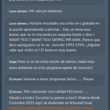
Mr vain,mr hardcore.
Laura siemens.:
Hola,he rescatado una cinta ux-s grabada en
Laura siemens.:
la puzzle aprendiendo a pinchar... Hay un tema muy
bueno que no lo encuentro,es maquina fuerte y dice I
WANT YOU I WANT YOU SAYING MR VAIN..Parece que
dice saying,pero no lo se...sera del 1993 1994. ¿Alguien
sabe que vinilo es? El tema es muy bueno.
Pues si se les echa mucho de menos, habia muy
Serge:
buen ambiente en este programa aparte de musicón!
Vuelvan a hacer programas broos...... Please
Dj larusso:
Mis canciones con calidad HQ broos .....
Dj larusso :
Saludos a todos Escucha La quiero a morir Shakira desde
Colombia 2025.mp3 de Androider en #SoundCloud
https://soundcloud.com/androider/la-quiero-a-morir-