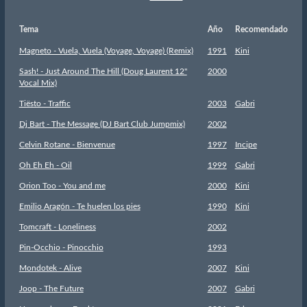
Tema
Año
Recomendado
Magneto - Vuela, Vuela (Voyage, Voyage) (Remix)
1991
Kini
Sash! - Just Around The Hill (Doug Laurent 12"
2000
Vocal Mix)
Tiësto - Traffic
2003
Gabri
Dj Bart - The Message (DJ Bart Club Jumpmix)
2002
Celvin Rotane - Bienvenue
1997
Incipe
Oh Eh Eh - Oil
1999
Gabri
Orion Too - You and me
2000
Kini
Emilio Aragón - Te huelen los pies
1990
Kini
Tomcraft - Loneliness
2002
Pin-Occhio - Pinocchio
1993
Mondotek - Alive
2007
Kini
Joop - The Future
2007
Gabri