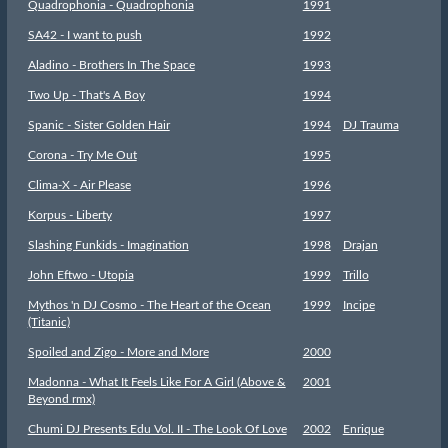
Quadrophonia - Quadrophonia
1991
SA42 - I want to push
1992
Aladino - Brothers In The Space
1993
Two Up - That's A Boy
1994
Spanic - Sister Golden Hair
1994
DJ Trauma
Corona - Try Me Out
1995
Clima-X - Air Please
1996
Korpus - Liberty
1997
Slashing Funkids - Imagination
1998
Drajan
John Eftwo - Utopia
1999
Trillo
Mythos 'n DJ Cosmo - The Heart of the Ocean
1999
Incipe
(Titanic)
Spoiled and Zigo - More and More
2000
Madonna - What It Feels Like For A Girl (Above &
2001
Beyond rmx)
Chumi DJ Presents Edu Vol. II - The Look Of Love
2002
Enrique