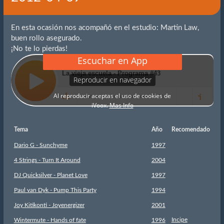
En esta ocasión nos acompañó en el estudio: Martin Law,
buen rollo asegurado.
¡No te lo pierdas!
Tema
Año
Recomendado
Dario G - Sunchyme
1997
4 Strings - Turn It Around
2004
DJ Quicksilver - Planet Love
1997
Paul van Dyk - Pump This Party
1994
Joy Kitikonti - Joyenergizer
2001
Incipe
Wintermute - Hands of fate
1996