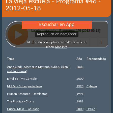
La vieja escuela - Programa #46 -
2012-05-18
Tema
Año
Recomendado
Anne Clark - Sleeper In Metropolis 3000 (Blank
2003
and Jones rmx)
Eiffel 65 - My Console
2000
M.P.M. - Sube que te llevo
1993
Cyberio
Human Resource - Dominator
1991
The Prodigy - Charly
1991
Critical Mass - Eat Static
2000
Drajan