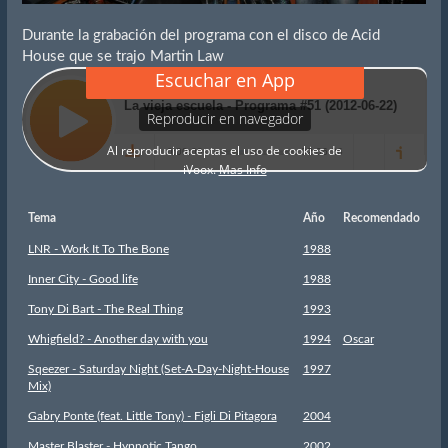
Durante la grabación del programa con el disco de Acid
House que se trajo Martin Law
Tema
Año
Recomendado
LNR - Work It To The Bone
1988
Inner City - Good life
1988
Tony Di Bart - The Real Thing
1993
Whigfield? - Another day with you
1994
Oscar
Sqeezer - Saturday Night (Set-A-Day-Night-House
1997
Mix)
Gabry Ponte (feat. Little Tony) - Figli Di Pitagora
2004
Master Blaster - Hypnotic Tango
2002