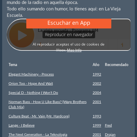
mundo de la radio en aquella época.
Todo ello sumando con humor, lo tienes aquí: en La Vieja
Escuela.
Tema
Año
Recomendado
Elegant Machinery - Process
1992
Orion Too - Hope And Wait
2002
Special D - Nothing I Won't Do
2004
Norman Bass - How U Like Bass? (Warp Brothers
2001
Club Mix)
Culture Beat - Mr. Vain (Mr. Hardcore)
1993
Lange - I Believe
1999
Fred
The Next Generation - La Teknologia
2001
Drajan