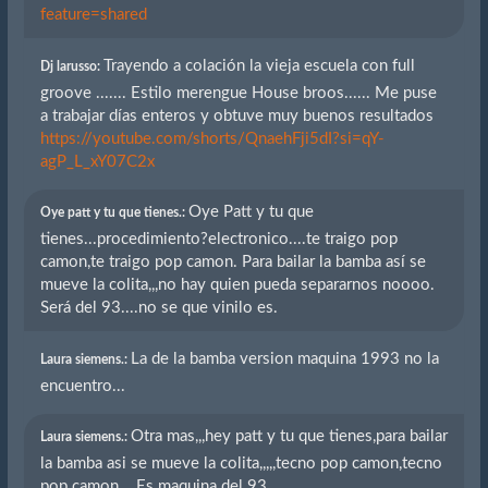
feature=shared
Trayendo a colación la vieja escuela con full
Dj larusso:
groove ....... Estilo merengue House broos...... Me puse
a trabajar días enteros y obtuve muy buenos resultados
https://youtube.com/shorts/QnaehFji5dI?si=qY-
agP_L_xY07C2x
Oye Patt y tu que
Oye patt y tu que tienes.:
tienes...procedimiento?electronico....te traigo pop
camon,te traigo pop camon. Para bailar la bamba así se
mueve la colita,,,no hay quien pueda separarnos noooo.
Será del 93....no se que vinilo es.
La de la bamba version maquina 1993 no la
Laura siemens.:
encuentro...
Otra mas,,,hey patt y tu que tienes,para bailar
Laura siemens.:
la bamba asi se mueve la colita,,,,,tecno pop camon,tecno
pop camon... Es maquina del 93.