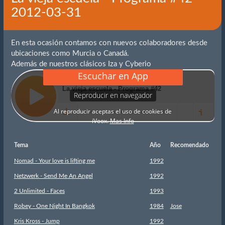
2012-03-31
En esta ocasión contamos con nuevos colaboradores desde
ubicaciones como Murcia o Canadá.
Además de nuestros clásicos Iza y Cyberio
Tema
Año
Recomendado
Nomad - Your love is lifting me
1992
Netzwerk - Send Me An Angel
1992
2 Unlimited - Faces
1993
Robey - One Night In Bangkok
1984
Jose
Kris Kross - Jump
1992