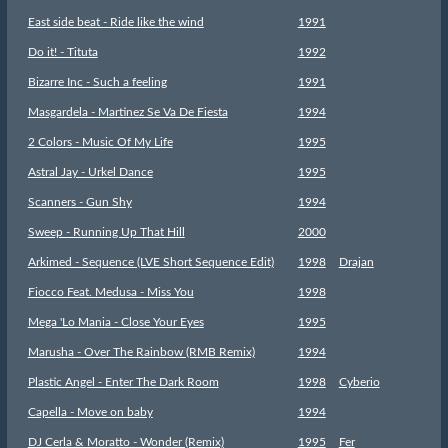
East side beat - Ride like the wind
1991
Do it! - Tituta
1992
Bizarre Inc - Such a feeling
1991
Masgardela - Martinez Se Va De Fiesta
1994
2 Colors - Music Of My Life
1995
Astral Jay - Urkel Dance
1995
Scanners - Gun Shy
1994
Sweep - Running Up That Hill
2000
Arkimed - Sequence (LVE Short Sequence Edit)
1998
Drajan
Fiocco Feat. Medusa - Miss You
1998
Mega 'Lo Mania - Close Your Eyes
1995
Marusha - Over The Rainbow (RMB Remix)
1994
Plastic Angel - Enter The Dark Room
1998
Cyberio
Capella - Move on baby
1994
DJ Cerla & Moratto - Wonder (Remix)
1995
Fer