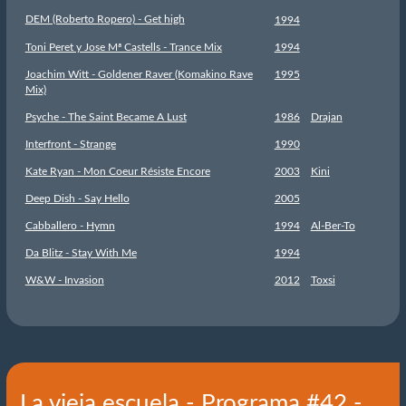
DEM (Roberto Ropero) - Get high
1994
Toni Peret y Jose Mª Castells - Trance Mix
1994
Joachim Witt - Goldener Raver (Komakino Rave
1995
Mix)
Psyche - The Saint Became A Lust
1986
Drajan
Interfront - Strange
1990
Kate Ryan - Mon Coeur Résiste Encore
2003
Kini
Deep Dish - Say Hello
2005
Cabballero - Hymn
1994
Al-Ber-To
Da Blitz - Stay With Me
1994
W&W - Invasion
2012
Toxsi
La vieja escuela - Programa #42 -