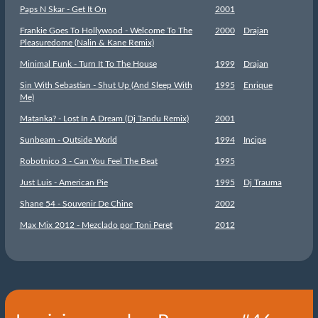
Paps N Skar - Get It On
2001
Frankie Goes To Hollywood - Welcome To The
2000
Drajan
Pleasuredome (Nalin & Kane Remix)
Minimal Funk - Turn It To The House
1999
Drajan
Sin With Sebastian - Shut Up (And Sleep With
1995
Enrique
Me)
Matanka? - Lost In A Dream (Dj Tandu Remix)
2001
Sunbeam - Outside World
1994
Incipe
Robotnico 3 - Can You Feel The Beat
1995
Just Luis - American Pie
1995
Dj Trauma
Shane 54 - Souvenir De Chine
2002
Max Mix 2012 - Mezclado por Toni Peret
2012