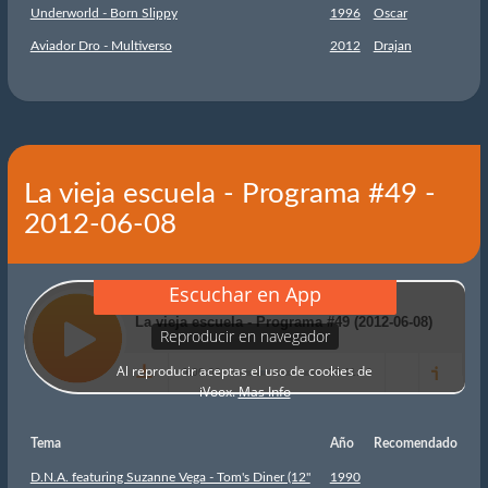
Underworld - Born Slippy
1996
Oscar
Aviador Dro - Multiverso
2012
Drajan
La vieja escuela - Programa #49 -
2012-06-08
Tema
Año
Recomendado
D.N.A. featuring Suzanne Vega - Tom's Diner (12''
1990