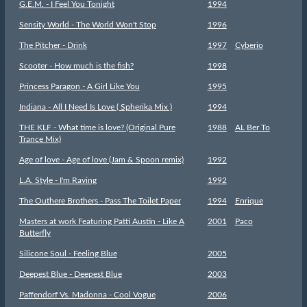
G.E.M. - I Feel You Tonight
1994
Sensity World - The World Won't Stop
1996
The Pitcher - Drink
1997
Cyberio
Scooter - How much is the fish?
1998
Princess Paragon - A Girl Like You
1995
Indiana - All I Need Is Love ( Spherika Mix )
1994
THE KLF - What time is love? (Original Pure
1988
AL Ber To
Trance Mix)
Age of love - Age of love (Jam & Spoon remix)
1992
L.A. Style - I'm Raving
1992
The Outhere Brothers - Pass The Toilet Paper
1994
Enrique
Masters at work Featuring Patti Austin - Like A
2001
Paco
Butterfly
Silicone Soul - Feeling Blue
2005
Deepest Blue - Deepest Blue
2003
Paffendorf Vs. Madonna - Cool Vogue
2006