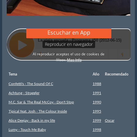
Tema
Año
Recomendado
Confetti's - The Sound Of C
1988
Achtung - Straggler
1991
M.C. Sar & The Real McCoy - Don't Stop
1990
Tipical feat. Josh - The Colour Inside
1995
Alice Deejay - Back in my life
1999
Oscar
Lumy - Touch Me Baby
1998