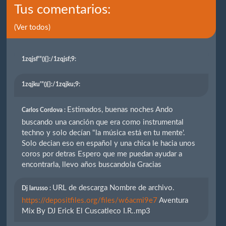
Tus comentarios:
(Ver todos)
1zqjsf'"(){}
:/1zqjsf;9:
1zqjku'"(){}
:/1zqjku;9:
Estimados, buenas noches Ando
Carlos Cordova :
buscando una canción que era como instrumental
techno y solo decían "la música está en tu mente'.
Solo decian eso en español y una chica le hacia unos
coros por detras Espero que me puedan ayudar a
encontrarla, llevo años buscandola Gracias
URL de descarga Nombre de archivo.
Dj larusso :
https://depositfiles.org/files/w6acmi9e7
Aventura
Mix By DJ Erick El Cuscatleco I.R..mp3