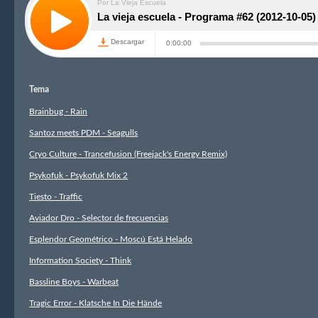
Tema
Brainbug - Rain
Santoz meets PDM - Seagulls
Cryo Culture - Trancefusion (Freejack's Energy Remix)
Psykofuk - Psykofuk Mix 2
Tiesto - Traffic
Aviador Dro - Selector de frecuencias
Esplendor Geométrico - Moscú Está Helado
Information Society - Think
Bassline Boys - Warbeat
Tragic Error - Klatsche In Die Hände