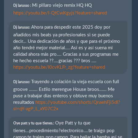
Mi pillaro viejo remix HQ HQ
Dj larusso :
https://youtu.be/I-QtCwKgyjs?feature=shared
Ahora para despedir este 2025 doy por
Dj larusso:
añadidos mis beats ya profesionales si se puede
decir... Una dedicación de años y que para el próximo
año tendré mejor material.... Así es y así suena mi
calidad ahora más pro.... Gracias a sus programas me
he hecho escuela ??....gracias ??? bros ....
https://youtu.be/l0cvKLFr_zg?feature=shared
Trayendo a colación la vieja escuela con full
Dj larusso:
groove ....... Estilo merengue House broos...... Me
puse a trabajar días enteros y obtuve muy buenos
resultados
https://youtube.com/shorts/QnaehFji5dI?
si=qY-agP_L_xY07C2x
Oye Patt y tu que
Oye patt y tu que tienes.:
tienes...procedimiento?electronico....te traigo pop
camon,te traigo pop camon. Para bailar la bamba así se