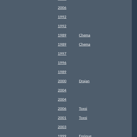
2006
1992
1992
1989
Chema
1989
Chema
1997
1996
1989
2000
Drajan
2004
2004
2006
Toxsi
2001
Toxsi
2003
1999
Enrique