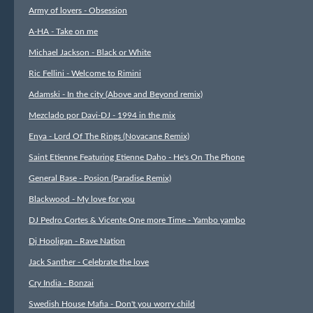
Army of lovers - Obsession
A-HA - Take on me
Michael Jackson - Black or White
Ric Fellini - Welcome to Rimini
Adamski - In the city (Above and Beyond remix)
Mezclado por Davi-DJ - 1994 in the mix
Enya - Lord Of The Rings (Novacane Remix)
Saint Etienne Featuring Etienne Daho - He's On The Phone
General Base - Posion (Paradise Remix)
Blackwood - My love for you
DJ Pedro Cortes & Vicente One more Time - Yambo yambo
Dj Hooligan - Rave Nation
Jack Santher - Celebrate the love
Cry India - Bonzai
Swedish House Mafia - Don't you worry child