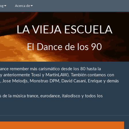
log
Acerca de
LA VIEJA ESCUELA
El Dance de los 90
dance remember más carismático desde los 80 hasta la
 (y anteriormente Toxsi y MartinLAW). También contamos con
rio, Jose Melodjs, Monstruo DPM, David Casani, Enrique y demás
de la música trance, eurodance, italodisco y todos los