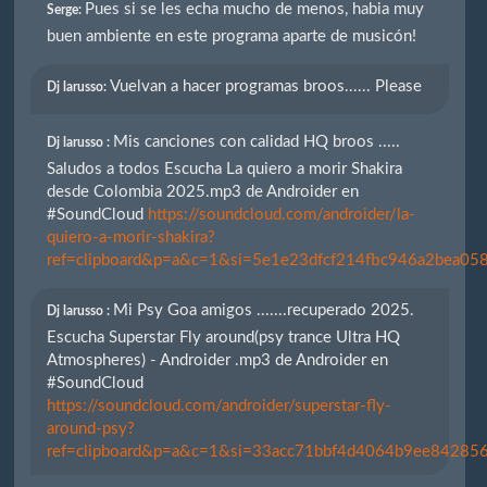
Pues si se les echa mucho de menos, habia muy
Serge:
buen ambiente en este programa aparte de musicón!
Vuelvan a hacer programas broos...... Please
Dj larusso:
Mis canciones con calidad HQ broos .....
Dj larusso :
Saludos a todos Escucha La quiero a morir Shakira
desde Colombia 2025.mp3 de Androider en
#SoundCloud
https://soundcloud.com/androider/la-
quiero-a-morir-shakira?
ref=clipboard&p=a&c=1&si=5e1e23dfcf214fbc946a2bea058
Mi Psy Goa amigos .......recuperado 2025.
Dj larusso :
Escucha Superstar Fly around(psy trance Ultra HQ
Atmospheres) - Androider .mp3 de Androider en
#SoundCloud
https://soundcloud.com/androider/superstar-fly-
around-psy?
ref=clipboard&p=a&c=1&si=33acc71bbf4d4064b9ee842856e