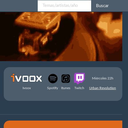
Buscar
Miércoles 22h
Ivoox
Spotify
Itunes
Twitch
Urban Revolution