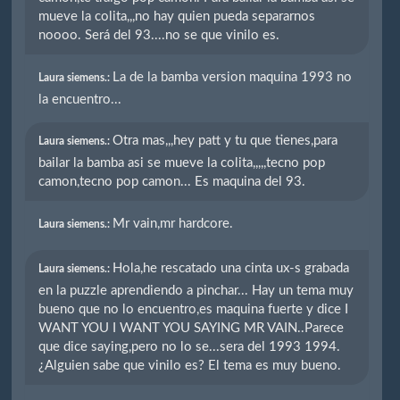
mueve la colita,,,no hay quien pueda separarnos
noooo. Será del 93....no se que vinilo es.
La de la bamba version maquina 1993 no
Laura siemens.:
la encuentro...
Otra mas,,,hey patt y tu que tienes,para
Laura siemens.:
bailar la bamba asi se mueve la colita,,,,,tecno pop
camon,tecno pop camon... Es maquina del 93.
Mr vain,mr hardcore.
Laura siemens.:
Hola,he rescatado una cinta ux-s grabada
Laura siemens.:
en la puzzle aprendiendo a pinchar... Hay un tema muy
bueno que no lo encuentro,es maquina fuerte y dice I
WANT YOU I WANT YOU SAYING MR VAIN..Parece
que dice saying,pero no lo se...sera del 1993 1994.
¿Alguien sabe que vinilo es? El tema es muy bueno.