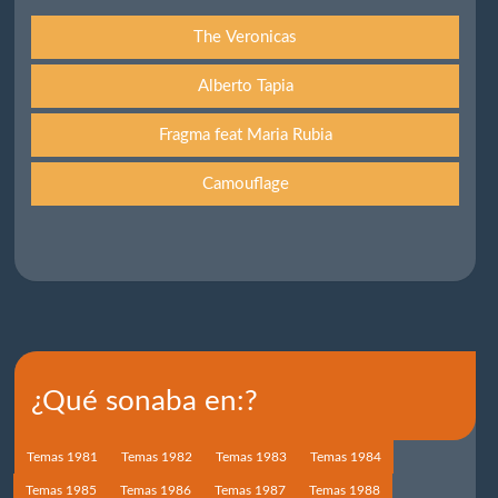
The Veronicas
Alberto Tapia
Fragma feat Maria Rubia
Camouflage
¿Qué sonaba en:?
Temas 1981
Temas 1982
Temas 1983
Temas 1984
Temas 1985
Temas 1986
Temas 1987
Temas 1988