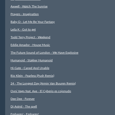
Axwell - Watch The Sunrise
Prayers - Imagination
Baby D - Let Me Be Your Fantasy
Leila K - Got to get
Todd Terry Project - Weekend
Eddie Amador - House Music
The Future Sound of London - We Have Explosive
Humanoid - Stakker Humanoid
Hi-Gate - Caned And Unable
Rio Klein - Fearless (Push Remix)
24 - The Longest Day (Armin Van Buuren Remix)
Ovni Vago feat. Axe - El Cyberio es cojonudo
Dee Dee - Forever
Dj Astrid - The spell
Embargo! - Embargo!