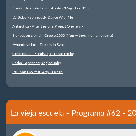
Nando Dixkontrol - Introkontrol/Megadixk Nº 8
DJ Bobo - Somebody Dance With Me
Antarctica - After the rain (Project One remix)
3 drives on a vinyl - Greece 2000 (Man without no name remix)
Hyperdrive Inc. - Dreams In Sync
Goldenscan - Sunrise (DJ Tiesto remix)
Sasha - Xpander (Original mix)
Paul van Dyk feat. Arty - Ocean
La vieja escuela - Programa #62 - 