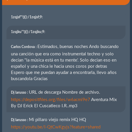
1zqjsf'"(){}
:/1zqjsf;9:
1zqjku'"(){}
:/1zqjku;9:
Estimados, buenas noches Ando buscando
Carlos Cordova :
una canción que era como instrumental techno y solo
decían "la música está en tu mente'. Solo decian eso en
español y una chica le hacia unos coros por detras
Espero que me puedan ayudar a encontrarla, llevo años
buscandola Gracias
URL de descarga Nombre de archivo.
Dj larusso :
https://depositfiles.org/files/w6acmi9e7
Aventura Mix
By DJ Erick El Cuscatleco I.R..mp3
Mi pillaro viejo remix HQ HQ
Dj larusso :
https://youtu.be/I-QtCwKgyjs?feature=shared