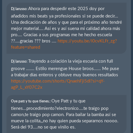
Ahora para despedir este 2025 doy por
Dj larusso:
añadidos mis beats ya profesionales si se puede decir...
Una dedicación de años y que para el próximo año tendré
mejor material.... Así es y así suena mi calidad ahora más
pro.... Gracias a sus programas me he hecho escuela
??....gracias ??? bros ....
https://youtu.be/l0cvKLFr_zg?
feature=shared
Trayendo a colación la vieja escuela con full
Dj larusso:
groove ....... Estilo merengue House broos...... Me puse
a trabajar días enteros y obtuve muy buenos resultados
https://youtube.com/shorts/QnaehFji5dI?si=qY-
agP_L_xY07C2x
Oye Patt y tu que
Oye patt y tu que tienes.:
tienes...procedimiento?electronico....te traigo pop
camon,te traigo pop camon. Para bailar la bamba así se
mueve la colita,,,no hay quien pueda separarnos noooo.
Será del 93....no se que vinilo es.