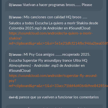
Vuelvan a hacer programas broos...... Please
Dj larusso:
Mis canciones con calidad HQ broos .....
Dj larusso :
Saludos a todos Escucha La quiero a morir Shakira desde
Colombia 2025.mp3 de Androider en #SoundCloud
https://soundcloud.com/androider/la-quiero-a-morir-
shakira?
ref=clipboard&p=a&c=1&si=5e1e23dfcf214fbc946a2bea0589
Mi Psy Goa amigos .......recuperado 2025.
Dj larusso :
Escucha Superstar Fly around(psy trance Ultra HQ
Atmospheres) - Androider .mp3 de Androider en
#SoundCloud
https://soundcloud.com/androider/superstar-fly-around-
psy?
ref=clipboard&p=a&c=1&si=33acc71bbf4d4064b9ee842856eb
parece que ya vuelven a funcionar los comentarios
davi-dj: