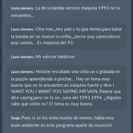
La de la bamba version maquina 1993 no la
Laura siemens.:
encuentro...
Otra mas,,,hey patt y tu que tienes,para bailar
Laura siemens.:
la bamba asi se mueve la colita,,,,,tecno pop camon,tecno
pop camon... Es maquina del 93.
Mr vain,mr hardcore.
Laura siemens.:
Hola,he rescatado una cinta ux-s grabada en
Laura siemens.:
la puzzle aprendiendo a pinchar... Hay un tema muy
bueno que no lo encuentro,es maquina fuerte y dice I
WANT YOU I WANT YOU SAYING MR VAIN..Parece que
dice saying,pero no lo se...sera del 1993 1994. ¿Alguien
sabe que vinilo es? El tema es muy bueno.
Pues si se les echa mucho de menos, habia muy
Serge:
buen ambiente en este programa aparte de musicón!