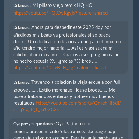
Mi pillaro viejo remix HQ HQ
Dj larusso :
https://youtu.be/I-QtCwKgyjs?feature=shared
Ahora para despedir este 2025 doy por
Dj larusso:
añadidos mis beats ya profesionales si se puede
decir... Una dedicación de años y que para el próximo
año tendré mejor material.... Así es y así suena mi
calidad ahora más pro.... Gracias a sus programas me
he hecho escuela ??....gracias ??? bros ....
https://youtu.be/l0cvKLFr_zg?feature=shared
Trayendo a colación la vieja escuela con full
Dj larusso:
groove ....... Estilo merengue House broos...... Me
puse a trabajar días enteros y obtuve muy buenos
resultados
https://youtube.com/shorts/QnaehFji5dI?
si=qY-agP_L_xY07C2x
Oye Patt y tu que
Oye patt y tu que tienes.:
tienes...procedimiento?electronico....te traigo pop
camon,te traigo pop camon. Para bailar la bamba así se