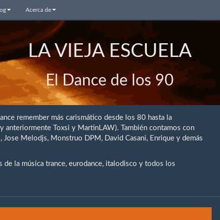
log
Acerca de
LA VIEJA ESCUELA
El Dance de los 90
dance remember más carismático desde los 80 hasta la
 (y anteriormente Toxsi y MartinLAW). También contamos con
rio, Jose Melodjs, Monstruo DPM, David Casani, Enrique y demás
de la música trance, eurodance, italodisco y todos los