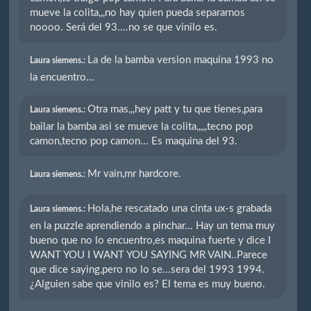
mueve la colita,,,no hay quien pueda separarnos
noooo. Será del 93....no se que vinilo es.
La de la bamba version maquina 1993 no
Laura siemens.:
la encuentro...
Otra mas,,,hey patt y tu que tienes,para
Laura siemens.:
bailar la bamba asi se mueve la colita,,,,,tecno pop
camon,tecno pop camon... Es maquina del 93.
Mr vain,mr hardcore.
Laura siemens.:
Hola,he rescatado una cinta ux-s grabada
Laura siemens.:
en la puzzle aprendiendo a pinchar... Hay un tema muy
bueno que no lo encuentro,es maquina fuerte y dice I
WANT YOU I WANT YOU SAYING MR VAIN..Parece
que dice saying,pero no lo se...sera del 1993 1994.
¿Alguien sabe que vinilo es? El tema es muy bueno.