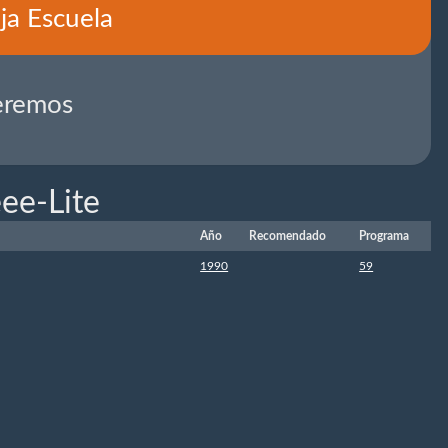
ja Escuela
eremos
ee-Lite
Año
Recomendado
Programa
1990
59