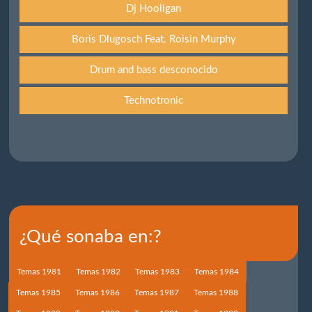
Dj Hooligan
Boris Dlugosch Feat. Roisin Murphy
Drum and bass desconocido
Technotronic
¿Qué sonaba en:?
Temas 1981
Temas 1982
Temas 1983
Temas 1984
Temas 1985
Temas 1986
Temas 1987
Temas 1988