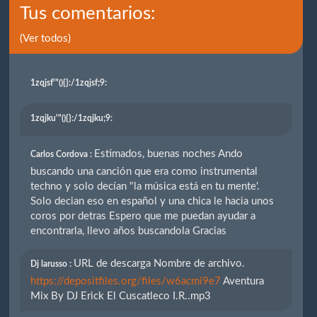
Tus comentarios:
(Ver todos)
1zqjsf'"(){}
:/1zqjsf;9:
1zqjku'"(){}
:/1zqjku;9:
Estimados, buenas noches Ando
Carlos Cordova :
buscando una canción que era como instrumental
techno y solo decían "la música está en tu mente'.
Solo decian eso en español y una chica le hacia unos
coros por detras Espero que me puedan ayudar a
encontrarla, llevo años buscandola Gracias
URL de descarga Nombre de archivo.
Dj larusso :
https://depositfiles.org/files/w6acmi9e7
Aventura
Mix By DJ Erick El Cuscatleco I.R..mp3