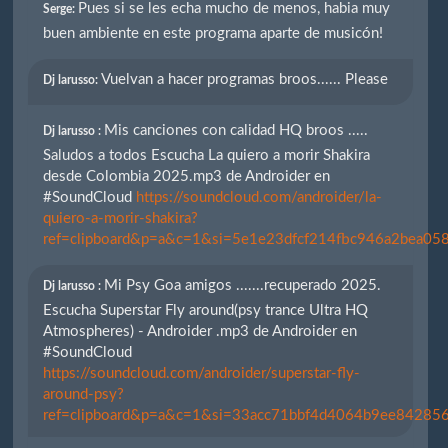
Pues si se les echa mucho de menos, habia muy
Serge:
buen ambiente en este programa aparte de musicón!
Vuelvan a hacer programas broos...... Please
Dj larusso:
Mis canciones con calidad HQ broos .....
Dj larusso :
Saludos a todos Escucha La quiero a morir Shakira
desde Colombia 2025.mp3 de Androider en
#SoundCloud
https://soundcloud.com/androider/la-
quiero-a-morir-shakira?
ref=clipboard&p=a&c=1&si=5e1e23dfcf214fbc946a2bea058
Mi Psy Goa amigos .......recuperado 2025.
Dj larusso :
Escucha Superstar Fly around(psy trance Ultra HQ
Atmospheres) - Androider .mp3 de Androider en
#SoundCloud
https://soundcloud.com/androider/superstar-fly-
around-psy?
ref=clipboard&p=a&c=1&si=33acc71bbf4d4064b9ee842856e