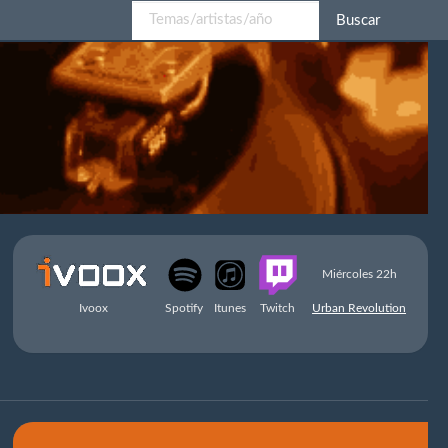
Buscar
Miércoles 22h
Ivoox
Spotify
Itunes
Twitch
Urban Revolution