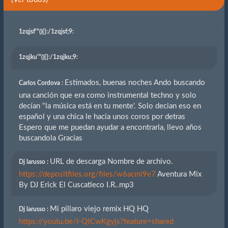
1zqjsf'"(){}
:/1zqjsf;9:
1zqjku'"(){}
:/1zqjku;9:
Estimados, buenas noches Ando buscando
Carlos Cordova :
una canción que era como instrumental techno y solo
decían "la música está en tu mente'. Solo decian eso en
español y una chica le hacia unos coros por detras
Espero que me puedan ayudar a encontrarla, llevo años
buscandola Gracias
URL de descarga Nombre de archivo.
Dj larusso :
https://depositfiles.org/files/w6acmi9e7
Aventura Mix
By DJ Erick El Cuscatleco I.R..mp3
Mi pillaro viejo remix HQ HQ
Dj larusso :
https://youtu.be/I-QtCwKgyjs?feature=shared