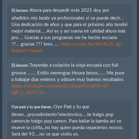
Ahora para despedir este 2025 doy por
Dj larusso:
añadidos mis beats ya profesionales si se puede decir...
Una dedicación de años y que para el próximo año tendré
mejor material.... Así es y así suena mi calidad ahora más
pro.... Gracias a sus programas me he hecho escuela
??....gracias ??? bros ....
https://youtu.be/l0cvKLFr_zg?
feature=shared
Trayendo a colación la vieja escuela con full
Dj larusso:
groove ....... Estilo merengue House broos...... Me puse
a trabajar días enteros y obtuve muy buenos resultados
https://youtube.com/shorts/QnaehFji5dI?si=qY-
agP_L_xY07C2x
Oye Patt y tu que
Oye patt y tu que tienes.:
tienes...procedimiento?electronico....te traigo pop
camon,te traigo pop camon. Para bailar la bamba así se
mueve la colita,,,no hay quien pueda separarnos noooo.
Será del 93....no se que vinilo es.