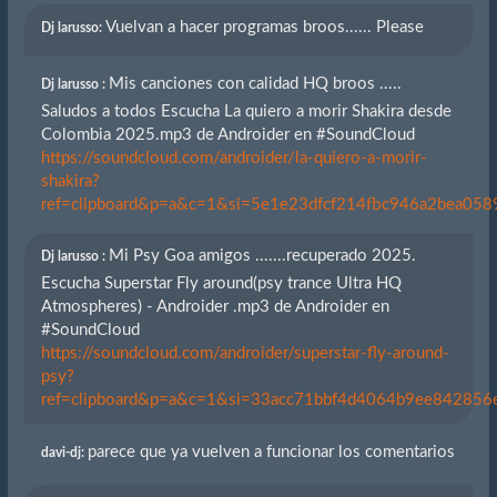
Vuelvan a hacer programas broos...... Please
Dj larusso:
Mis canciones con calidad HQ broos .....
Dj larusso :
Saludos a todos Escucha La quiero a morir Shakira desde
Colombia 2025.mp3 de Androider en #SoundCloud
https://soundcloud.com/androider/la-quiero-a-morir-
shakira?
ref=clipboard&p=a&c=1&si=5e1e23dfcf214fbc946a2bea0589
Mi Psy Goa amigos .......recuperado 2025.
Dj larusso :
Escucha Superstar Fly around(psy trance Ultra HQ
Atmospheres) - Androider .mp3 de Androider en
#SoundCloud
https://soundcloud.com/androider/superstar-fly-around-
psy?
ref=clipboard&p=a&c=1&si=33acc71bbf4d4064b9ee842856eb
parece que ya vuelven a funcionar los comentarios
davi-dj: