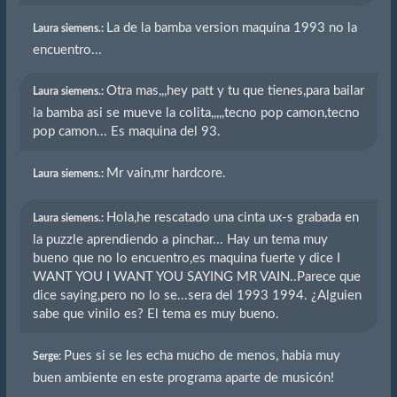
La de la bamba version maquina 1993 no la
Laura siemens.:
encuentro...
Otra mas,,,hey patt y tu que tienes,para bailar
Laura siemens.:
la bamba asi se mueve la colita,,,,,tecno pop camon,tecno
pop camon... Es maquina del 93.
Mr vain,mr hardcore.
Laura siemens.:
Hola,he rescatado una cinta ux-s grabada en
Laura siemens.:
la puzzle aprendiendo a pinchar... Hay un tema muy
bueno que no lo encuentro,es maquina fuerte y dice I
WANT YOU I WANT YOU SAYING MR VAIN..Parece que
dice saying,pero no lo se...sera del 1993 1994. ¿Alguien
sabe que vinilo es? El tema es muy bueno.
Pues si se les echa mucho de menos, habia muy
Serge:
buen ambiente en este programa aparte de musicón!