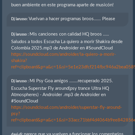
buen ambiente en este programa aparte de musicón!
Vuelvan a hacer programas broos...... Please
Dj larusso:
Mis canciones con calidad HQ broos .....
Dj larusso :
Saludos a todos Escucha La quiero a morir Shakira desde
Colombia 2025.mp3 de Androider en #SoundCloud
https://soundcloud.com/androider/la-quiero-a-morir-
shakira?
ref=clipboard&p=a&c=1&si=5e1e23dfcf214fbc946a2bea0589
Mi Psy Goa amigos .......recuperado 2025.
Dj larusso :
Escucha Superstar Fly around(psy trance Ultra HQ
Atmospheres) - Androider .mp3 de Androider en
#SoundCloud
https://soundcloud.com/androider/superstar-fly-around-
psy?
ref=clipboard&p=a&c=1&si=33acc71bbf4d4064b9ee842856eb
parece que ya vuelven a funcionar los comentarios
davi-dj: