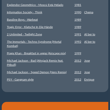
Esplendor Geométrico - Moscú Está Helado
1981
Information Society - Think
1990
Chema
Bassline Boys - Warbeat
1989
Tragic Error - Klatsche In Die Hände
1989
2 Unlimited - Twilight Zone
1991
Al ber to
The Immortals - Techno Syndrome (Mortal
1992
Al ber to
Kombat)
Praga Khan - Breakfast in vegas (Airscape mix)
1999
Michael Jackson - Bad (Afrojack Remix feat.
2012
Jose
Pitbull)
Michael Jackson - Speed Demon (Nero Remix)
2012
Jose
PSY - Gangnam style
2012
Enrique