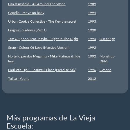
Lisa stansfield - All Around The World
1989
Capella - Move on baby
1994
Urban Cookie Collective - The Key the secret
1993
Enigma - Sadness (Part 1)
1990
Jam & Spoon Feat. Plavka - Right In The Night
1994
Oscar Zgz
Snap - Colour Of Love (Massive Version)
1992
No te lo pierdas Megamix - Mike Platinas & Ilde
1992
Monstruo
Irun
DPM
Paul Van Dyk - Beautiful Place (Paradise Mix)
1996
Cyberio
Tulisa - Young
2012
Más programas de La Vieja
Escuela: