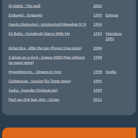
Dj Astrid - The spell
2003
Embargo! - Embargo!
1999
Enrique
Nando Dixkontrol - Introkontrol/Megadixk Nº 8
1994
DJ Bobo - Somebody Dance With Me
1993
Monstruo
DPM
Antarctica - After the rain (Project One remix)
2004
3 drives on a vinyl - Greece 2000 (Man without
1998
no name remix)
Hyperdrive Inc. - Dreams In Sync
1998
Noelia
Goldenscan - Sunrise (DJ Tiesto remix)
1999
Sasha - Xpander (Original mix)
1999
Paul van Dyk feat. Arty - Ocean
2012