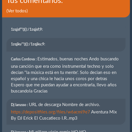
Tus comentarios:
(Ver todos)
1zqjsf'"(){}
:/1zqjsf;9:
1zqjku'"(){}
:/1zqjku;9:
Estimados, buenas noches Ando buscando
Carlos Cordova :
una canción que era como instrumental techno y solo
decían "la música está en tu mente'. Solo decian eso en
español y una chica le hacia unos coros por detras
Espero que me puedan ayudar a encontrarla, llevo años
buscandola Gracias
URL de descarga Nombre de archivo.
Dj larusso :
https://depositfiles.org/files/w6acmi9e7
Aventura Mix
By DJ Erick El Cuscatleco I.R..mp3