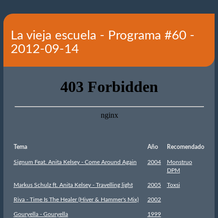
La vieja escuela - Programa #60 -
2012-09-14
Tema
Año
Recomendado
Signum Feat. Anita Kelsey - Come Around Again
2004
Monstruo
DPM
Markus Schulz ft. Anita Kelsey - Travelling light
2005
Toxsi
Riva - Time Is The Healer (Hiver & Hammer's Mix)
2002
Gouryella - Gouryella
1999