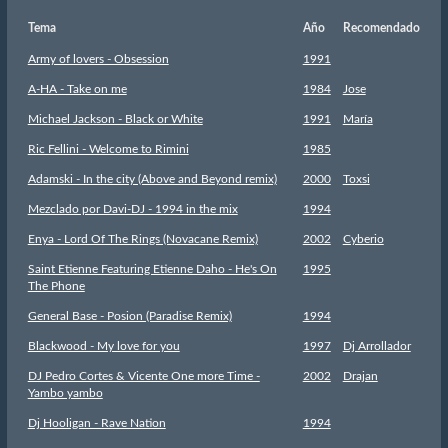
Tema
Año
Recomendado
Army of lovers - Obsession
1991
A-HA - Take on me
1984
Jose
Michael Jackson - Black or White
1991
María
Ric Fellini - Welcome to Rimini
1985
Adamski - In the city (Above and Beyond remix)
2000
Toxsi
Mezclado por Davi-DJ - 1994 in the mix
1994
Enya - Lord Of The Rings (Novacane Remix)
2002
Cyberio
Saint Etienne Featuring Etienne Daho - He's On
1995
The Phone
General Base - Posion (Paradise Remix)
1994
Blackwood - My love for you
1997
Dj Arrollador
DJ Pedro Cortes & Vicente One more Time -
2002
Drajan
Yambo yambo
Dj Hooligan - Rave Nation
1994