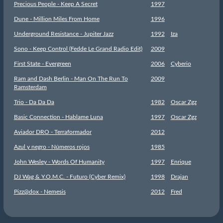
Precious People - Keep A Secret
1997
Dune - Million Miles From Home
1996
Underground Resistance - Jupiter Jazz
1992
Iza
Sono - Keep Control (Fedde Le Grand Radio Edit)
2009
First State - Evergreen
2006
Cyberio
Ram and Dash Berlin - Man On The Run To
2009
Ramsterdam
Trio - Da Da Da
1982
Oscar Zgz
Basic Connection - Hablame Luna
1997
Oscar Zgz
Aviador DRO - Terraformador
2012
Azul y negro - Números rojos
1985
John Wesley - Words Of Humanity
1997
Enrique
DJ Wag & Y.O.M.C. - Futuro (Cyber Remix)
1998
Drajan
Pizz@dox - Nemesis
2012
Fred