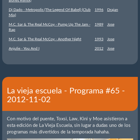
Bones Remix)
Dj Dado - Metropolis (The Legend Of Babel) (Club
1996
Drajan
Mix)
M.C. Sar & The Real McCoy - Pump Up The Jam -
1989
Jose
Rap
M.C. Sar & The Real McCoy - Another Night
1993
Jose
Anjulie - You And I
2012
Jose
La vieja escuela - Programa #65 -
2012-11-02
Con motivo del puente, Toxsi, Law, Kini y Moe asistieron a
esta edición de La Vieja Escuela, sin lugar a dudas uno de los
programas más divertidos de la temporada hahaha.