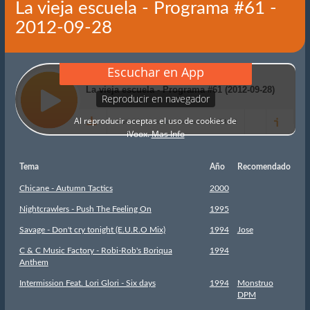
La vieja escuela - Programa #61 -
2012-09-28
Tema
Año
Recomendado
Chicane - Autumn Tactics
2000
Nightcrawlers - Push The Feeling On
1995
Savage - Don't cry tonight (E.U.R.O Mix)
1994
Jose
C & C Music Factory - Robi-Rob's Boriqua
1994
Anthem
Intermission Feat. Lori Glori - Six days
1994
Monstruo
DPM