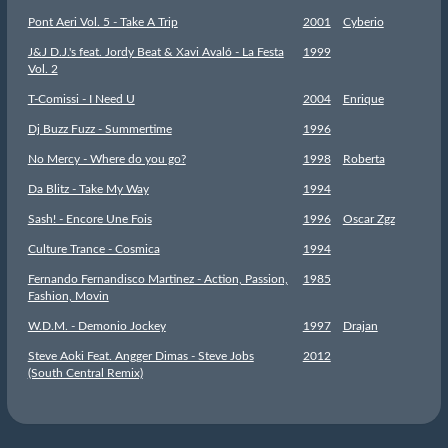
Pont Aeri Vol. 5 - Take A Trip
2001
Cyberio
J&J D.J.'s feat. Jordy Beat & Xavi Avaló - La Festa
1999
Vol. 2
T-Comissi - I Need U
2004
Enrique
Dj Buzz Fuzz - Summertime
1996
No Mercy - Where do you go?
1998
Roberta
Da Blitz - Take My Way
1994
Sash! - Encore Une Fois
1996
Oscar Zgz
Culture Trance - Cosmica
1994
Fernando Fernandisco Martinez - Action, Passion,
1985
Fashion, Movin
W.D.M. - Demonio Jockey
1997
Drajan
Steve Aoki Feat. Angger Dimas - Steve Jobs
2012
(South Central Remix)