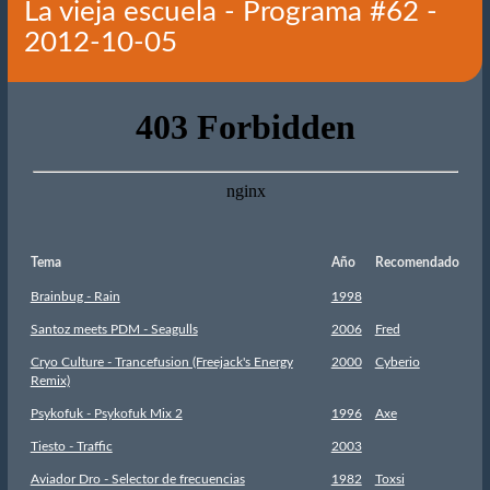
La vieja escuela - Programa #62 -
2012-10-05
Tema
Año
Recomendado
Brainbug - Rain
1998
Santoz meets PDM - Seagulls
2006
Fred
Cryo Culture - Trancefusion (Freejack's Energy
2000
Cyberio
Remix)
Psykofuk - Psykofuk Mix 2
1996
Axe
Tiesto - Traffic
2003
Aviador Dro - Selector de frecuencias
1982
Toxsi