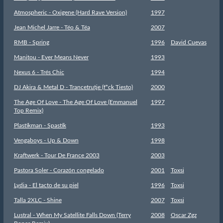
Atmospheric - Oxigene (Hard Rave Version)
1997
Jean Michel Jarre - Téo & Téa
2007
RMB - Spring
1996
David Cuevas
Manitou - Ever Means Never
1993
Nexus 6 - Trés Chic
1994
DJ Akira & Metal D - Trancetrutje (f*ck Tiesto)
2000
The Age Of Love - The Age Of Love (Emmanuel
1997
Top Remix)
Plastikman - Spastik
1993
Vengaboys - Up & Down
1998
Kraftwerk - Tour De France 2003
2003
Pastora Soler - Corazón congelado
2001
Toxsi
Lydia - El tacto de su piel
1996
Toxsi
Talla 2XLC - Shine
2007
Toxsi
Lustral - When My Satellite Falls Down (Terry
2008
Oscar Zgz