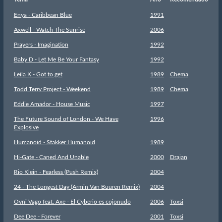
Enya - Caribbean Blue
1991
Axwell - Watch The Sunrise
2006
Prayers - Imagination
1992
Baby D - Let Me Be Your Fantasy
1992
Leila K - Got to get
1989
Chema
Todd Terry Project - Weekend
1989
Chema
Eddie Amador - House Music
1997
The Future Sound of London - We Have
1996
Explosive
Humanoid - Stakker Humanoid
1989
Hi-Gate - Caned And Unable
2000
Drajan
Rio Klein - Fearless (Push Remix)
2004
24 - The Longest Day (Armin Van Buuren Remix)
2004
Ovni Vago feat. Axe - El Cyberio es cojonudo
2006
Toxsi
Dee Dee - Forever
2001
Toxsi