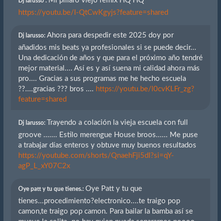
Mi pillaro viejo remix HQ HQ
Dj larusso :
https://youtu.be/I-QtCwKgyjs?feature=shared
Ahora para despedir este 2025 doy por
Dj larusso:
añadidos mis beats ya profesionales si se puede decir...
Una dedicación de años y que para el próximo año tendré
mejor material.... Así es y así suena mi calidad ahora más
pro.... Gracias a sus programas me he hecho escuela
??....gracias ??? bros ....
https://youtu.be/l0cvKLFr_zg?
feature=shared
Trayendo a colación la vieja escuela con full
Dj larusso:
groove ....... Estilo merengue House broos...... Me puse
a trabajar días enteros y obtuve muy buenos resultados
https://youtube.com/shorts/QnaehFji5dI?si=qY-
agP_L_xY07C2x
Oye Patt y tu que
Oye patt y tu que tienes.:
tienes...procedimiento?electronico....te traigo pop
camon,te traigo pop camon. Para bailar la bamba así se