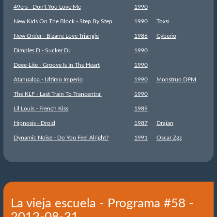
49ers - Don't You Love Me
1990
New Kids On The Block - Step By Step
1990
Toxsi
New Order - Bizarre Love Triangle
1986
Cyberio
Dimples D - Sucker DJ
1990
Deee-Lite - Groove Is In The Heart
1990
Atahualpa - Ultimo Imperio
1990
Monstruo DPM
The KLF - Last Train To Trancentral
1990
Lil Louis - French Kiss
1989
Hipnosis - Droid
1987
Drajan
Dynamic Noise - Do You Feel Alright?
1991
Oscar Zgz
La vieja escuela - Programa #58 -