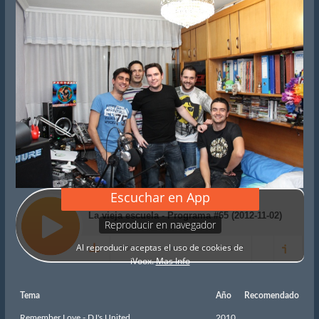
Tema
Año
Recomendado
Remember Love - DJ's United
2010