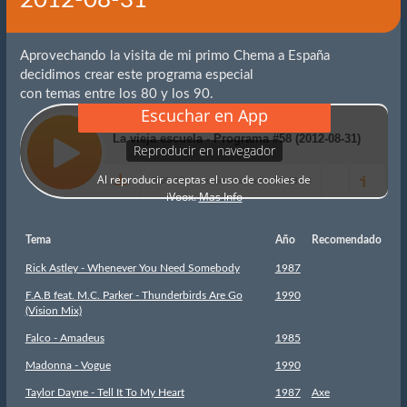
2012-08-31
Aprovechando la visita de mi primo Chema a España
decidimos crear este programa especial
con temas entre los 80 y los 90.
Tema
Año
Recomendado
Rick Astley - Whenever You Need Somebody
1987
F.A.B feat. M.C. Parker - Thunderbirds Are Go
1990
(Vision Mix)
Falco - Amadeus
1985
Madonna - Vogue
1990
Taylor Dayne - Tell It To My Heart
1987
Axe