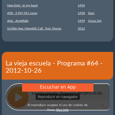
New limit - In my heart
1996
ATB - 9 PM Till I come
1998
Dani
Ayla - Angelfalls
1999
Oscar Zgz
Schiller feat. Meredith Call - Epic Shores
2012
La vieja escuela - Programa #64 -
2012-10-26