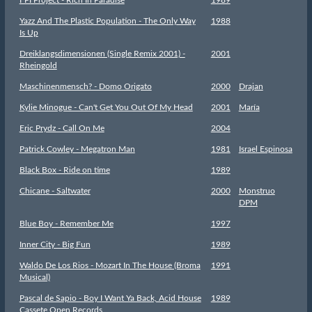
FPI Project - Rich In Paradise
1989
Yazz And The Plastic Population - The Only Way
1988
Is Up
Dreiklangsdimensionen (Single Remix 2001) -
2001
Rheingold
Maschinenmensch? - Domo Origato
2000
Drajan
Kylie Minogue - Can't Get You Out Of My Head
2001
María
Eric Prydz - Call On Me
2004
Patrick Cowley - Megatron Man
1981
Israel Espinosa
Black Box - Ride on time
1989
Chicane - Saltwater
2000
Monstruo
DPM
Blue Boy - Remember Me
1997
Inner City - Big Fun
1989
Waldo De Los Rios - Mozart In The House (Broma
1991
Musical)
Pascal de Sapio - Boy I Want Ya Back, Acid House
1989
Cassete Open Records