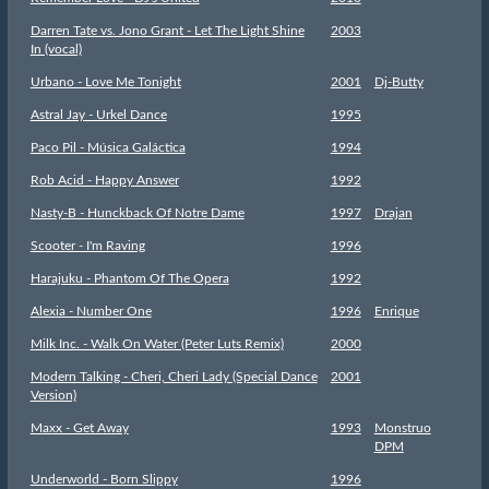
Darren Tate vs. Jono Grant - Let The Light Shine
2003
In (vocal)
Urbano - Love Me Tonight
2001
Dj-Butty
Astral Jay - Urkel Dance
1995
Paco Pil - Música Galáctica
1994
Rob Acid - Happy Answer
1992
Nasty-B - Hunckback Of Notre Dame
1997
Drajan
Scooter - I'm Raving
1996
Harajuku - Phantom Of The Opera
1992
Alexia - Number One
1996
Enrique
Milk Inc. - Walk On Water (Peter Luts Remix)
2000
Modern Talking - Cheri, Cheri Lady (Special Dance
2001
Version)
Maxx - Get Away
1993
Monstruo
DPM
Underworld - Born Slippy
1996