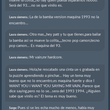
mueve la colita,,,no hay quien pueda separarnos noooo.
Será del 93....no se que vinilo es.
La de la bamba version maquina 1993 no la
Laura siemens.:
encuentro...
Otra mas,,,hey patt y tu que tienes,para bailar
Laura siemens.:
la bamba asi se mueve la colita,,,,,tecno pop camon,tecno
pop camon... Es maquina del 93.
Mr vain,mr hardcore.
Laura siemens.:
Hola,he rescatado una cinta ux-s grabada en
Laura siemens.:
la puzzle aprendiendo a pinchar... Hay un tema muy
bueno que no lo encuentro,es maquina fuerte y dice I
WANT YOU I WANT YOU SAYING MR VAIN..Parece que
dice saying,pero no lo se...sera del 1993 1994. ¿Alguien
sabe que vinilo es? El tema es muy bueno.
Pues si se les echa mucho de menos, habia muy
Serge: