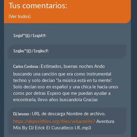
Tus comentarios:
(Ver todos)
1zqjsf'"(){}
:/1zqjsf;9:
1zqjku'"(){}
:/1zqjku;9:
Estimados, buenas noches Ando
Carlos Cordova :
buscando una canción que era como instrumental
techno y solo decían "la música está en tu mente'.
Solo decian eso en español y una chica le hacia unos
coros por detras Espero que me puedan ayudar a
encontrarla, llevo años buscandola Gracias
URL de descarga Nombre de archivo.
Dj larusso :
https://depositfiles.org/files/w6acmi9e7
Aventura
Mix By DJ Erick El Cuscatleco I.R..mp3