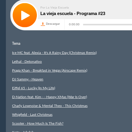
Tema
Ice MC feat. Alexia - It's A Rainy Day (Christmas Remix)
Lethal - Detonativo
Praga Khan - Breakfast in Vegas (Airscape Remix)
DJ Sammy - Heaven
Eiffel 65 - Lucky (In My Life)
D-Nation feat. Kim - - Happy XMas (War Is Over)
Charly Lownoise & Mental Theo - This Christmas
Whigfield - Last Christmas
Scooter - How Much Is The Fish?