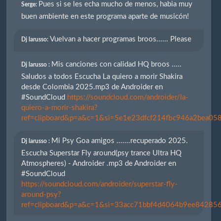
Pues si se les echa mucho de menos, habia muy
Serge:
buen ambiente en este programa aparte de musicón!
Vuelvan a hacer programas broos...... Please
Dj larusso:
Mis canciones con calidad HQ broos .....
Dj larusso :
Saludos a todos Escucha La quiero a morir Shakira
desde Colombia 2025.mp3 de Androider en
#SoundCloud
https://soundcloud.com/androider/la-
quiero-a-morir-shakira?
ref=clipboard&p=a&c=1&si=5e1e23dfcf214fbc946a2bea058
Mi Psy Goa amigos .......recuperado 2025.
Dj larusso :
Escucha Superstar Fly around(psy trance Ultra HQ
Atmospheres) - Androider .mp3 de Androider en
#SoundCloud
https://soundcloud.com/androider/superstar-fly-
around-psy?
ref=clipboard&p=a&c=1&si=33acc71bbf4d4064b9ee842856e