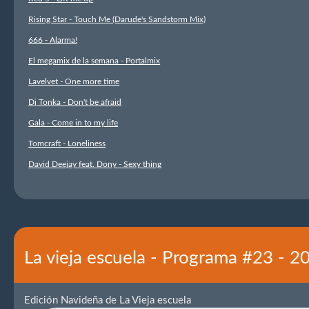
Rising Star - Touch Me (Darude's Sandstorm Mix)
666 - Alarma!
El megamix de la semana - Portalmix
Lavelvet - One more time
Dj Tonka - Don't be afraid
Gala - Come in to my life
Tomcraft - Loneliness
David Deejay feat. Dony - Sexy thing
La vieja escuela - Programa #23 - 
Edición Navideña de La Vieja escuela