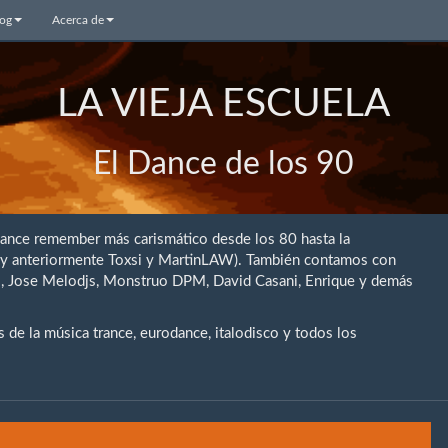
log
Acerca de
LA VIEJA ESCUELA
El Dance de los 90
dance remember más carismático desde los 80 hasta la
 (y anteriormente Toxsi y MartinLAW). También contamos con
rio, Jose Melodjs, Monstruo DPM, David Casani, Enrique y demás
de la música trance, eurodance, italodisco y todos los