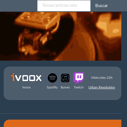
Buscar
Miércoles 22h
Ivoox
Spotify
Itunes
Twitch
Urban Revolution