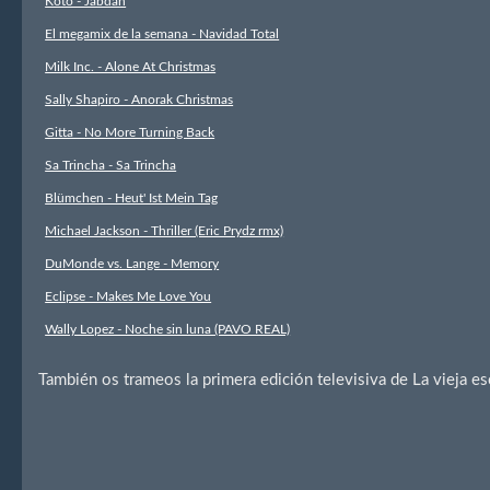
Koto - Jabdah
El megamix de la semana - Navidad Total
Milk Inc. - Alone At Christmas
Sally Shapiro - Anorak Christmas
Gitta - No More Turning Back
Sa Trincha - Sa Trincha
Blümchen - Heut' Ist Mein Tag
Michael Jackson - Thriller (Eric Prydz rmx)
DuMonde vs. Lange - Memory
Eclipse - Makes Me Love You
Wally Lopez - Noche sin luna (PAVO REAL)
También os trameos la primera edición televisiva de La vieja es