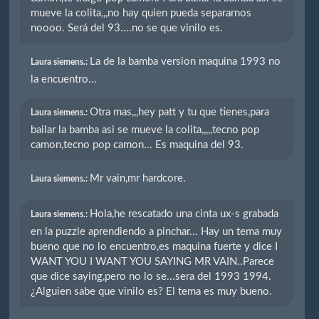
mueve la colita,,,no hay quien pueda separarnos
noooo. Será del 93....no se que vinilo es.
La de la bamba version maquina 1993 no
Laura siemens.:
la encuentro...
Otra mas,,,hey patt y tu que tienes,para
Laura siemens.:
bailar la bamba asi se mueve la colita,,,,,tecno pop
camon,tecno pop camon... Es maquina del 93.
Mr vain,mr hardcore.
Laura siemens.:
Hola,he rescatado una cinta ux-s grabada
Laura siemens.:
en la puzzle aprendiendo a pinchar... Hay un tema muy
bueno que no lo encuentro,es maquina fuerte y dice I
WANT YOU I WANT YOU SAYING MR VAIN..Parece
que dice saying,pero no lo se...sera del 1993 1994.
¿Alguien sabe que vinilo es? El tema es muy bueno.