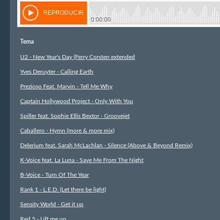
Tema
U2 - New Year's Day (Ferry Corsten extended
Yves Deruyter - Calling Earth
Prezioso Feat. Marvin - Tell Me Why
Captain Hollywood Project - Only With You
Spiller feat. Sophie Ellis Bextor - Groovejet
Caballero - Hymn (more & more mix)
Delerium feat. Sarah McLachlan - Silence (Above & Beyond Remix)
K-Voice feat. La Luna - Save Me From The Night
B-Voice - Turn Of The Year
Rank 1 - L.E.D. (Let there be light)
Sensity World - Get it up
Red 5 - Lift me up