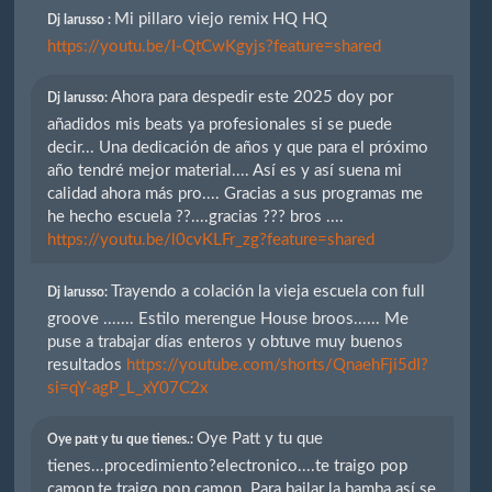
Mi pillaro viejo remix HQ HQ
Dj larusso :
https://youtu.be/I-QtCwKgyjs?feature=shared
Ahora para despedir este 2025 doy por
Dj larusso:
añadidos mis beats ya profesionales si se puede
decir... Una dedicación de años y que para el próximo
año tendré mejor material.... Así es y así suena mi
calidad ahora más pro.... Gracias a sus programas me
he hecho escuela ??....gracias ??? bros ....
https://youtu.be/l0cvKLFr_zg?feature=shared
Trayendo a colación la vieja escuela con full
Dj larusso:
groove ....... Estilo merengue House broos...... Me
puse a trabajar días enteros y obtuve muy buenos
resultados
https://youtube.com/shorts/QnaehFji5dI?
si=qY-agP_L_xY07C2x
Oye Patt y tu que
Oye patt y tu que tienes.:
tienes...procedimiento?electronico....te traigo pop
camon,te traigo pop camon. Para bailar la bamba así se