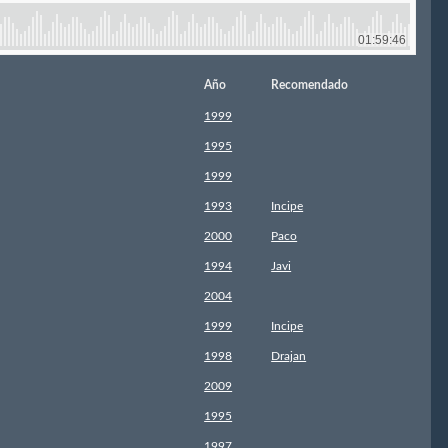
Año
Recomendado
1999
1995
1999
1993
Incipe
2000
Paco
1994
Javi
2004
1999
Incipe
1998
Drajan
2009
1995
1997