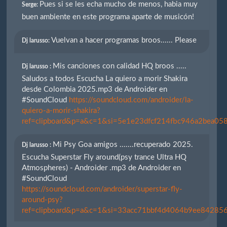
Pues si se les echa mucho de menos, habia muy
Serge:
buen ambiente en este programa aparte de musicón!
Vuelvan a hacer programas broos...... Please
Dj larusso:
Mis canciones con calidad HQ broos .....
Dj larusso :
Saludos a todos Escucha La quiero a morir Shakira
desde Colombia 2025.mp3 de Androider en
#SoundCloud
https://soundcloud.com/androider/la-
quiero-a-morir-shakira?
ref=clipboard&p=a&c=1&si=5e1e23dfcf214fbc946a2bea058
Mi Psy Goa amigos .......recuperado 2025.
Dj larusso :
Escucha Superstar Fly around(psy trance Ultra HQ
Atmospheres) - Androider .mp3 de Androider en
#SoundCloud
https://soundcloud.com/androider/superstar-fly-
around-psy?
ref=clipboard&p=a&c=1&si=33acc71bbf4d4064b9ee842856e