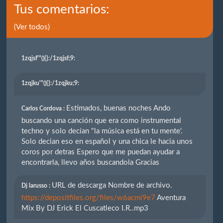
Tus comentarios:
(Ver todos)
1zqjsf'"(){}
:/1zqjsf;9:
1zqjku'"(){}
:/1zqjku;9:
Estimados, buenas noches Ando
Carlos Cordova :
buscando una canción que era como instrumental
techno y solo decían "la música está en tu mente'.
Solo decian eso en español y una chica le hacia unos
coros por detras Espero que me puedan ayudar a
encontrarla, llevo años buscandola Gracias
URL de descarga Nombre de archivo.
Dj larusso :
https://depositfiles.org/files/w6acmi9e7
Aventura
Mix By DJ Erick El Cuscatleco I.R..mp3