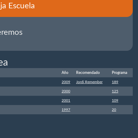
ja Escuela
eremos
ea
Año
Recomendado
Programa
2009
Jordi Remember
189
2000
125
2001
109
1997
20