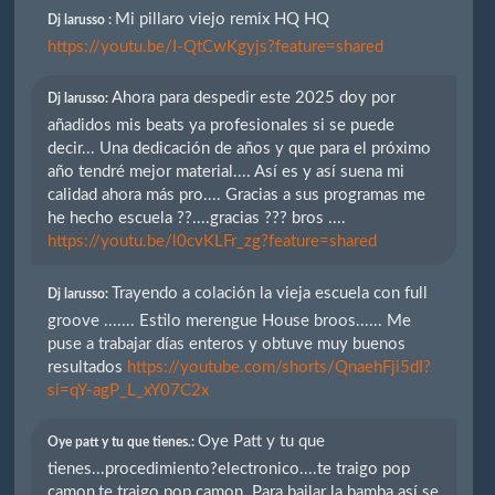
Mi pillaro viejo remix HQ HQ
Dj larusso :
https://youtu.be/I-QtCwKgyjs?feature=shared
Ahora para despedir este 2025 doy por
Dj larusso:
añadidos mis beats ya profesionales si se puede
decir... Una dedicación de años y que para el próximo
año tendré mejor material.... Así es y así suena mi
calidad ahora más pro.... Gracias a sus programas me
he hecho escuela ??....gracias ??? bros ....
https://youtu.be/l0cvKLFr_zg?feature=shared
Trayendo a colación la vieja escuela con full
Dj larusso:
groove ....... Estilo merengue House broos...... Me
puse a trabajar días enteros y obtuve muy buenos
resultados
https://youtube.com/shorts/QnaehFji5dI?
si=qY-agP_L_xY07C2x
Oye Patt y tu que
Oye patt y tu que tienes.:
tienes...procedimiento?electronico....te traigo pop
camon,te traigo pop camon. Para bailar la bamba así se