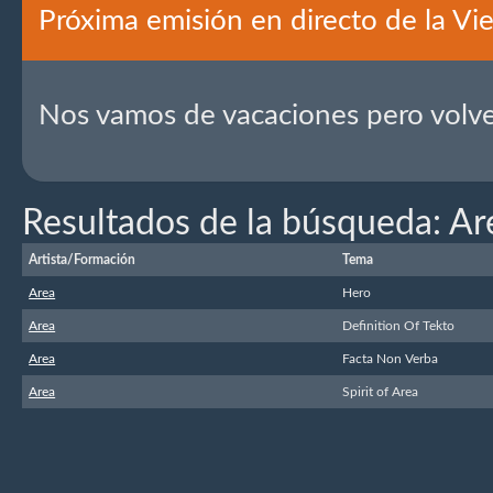
Próxima emisión en directo de la Vie
Nos vamos de vacaciones pero volv
Resultados de la búsqueda: Ar
Artista/Formación
Tema
Area
Hero
Area
Definition Of Tekto
Area
Facta Non Verba
Area
Spirit of Area