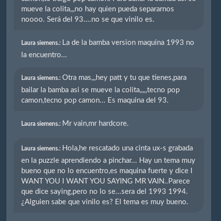
mueve la colita,,,no hay quien pueda separarnos
noooo. Será del 93....no se que vinilo es.
La de la bamba version maquina 1993 no
Laura siemens.:
la encuentro...
Otra mas,,,hey patt y tu que tienes,para
Laura siemens.:
bailar la bamba asi se mueve la colita,,,,,tecno pop
camon,tecno pop camon... Es maquina del 93.
Mr vain,mr hardcore.
Laura siemens.:
Hola,he rescatado una cinta ux-s grabada
Laura siemens.:
en la puzzle aprendiendo a pinchar... Hay un tema muy
bueno que no lo encuentro,es maquina fuerte y dice I
WANT YOU I WANT YOU SAYING MR VAIN..Parece
que dice saying,pero no lo se...sera del 1993 1994.
¿Alguien sabe que vinilo es? El tema es muy bueno.