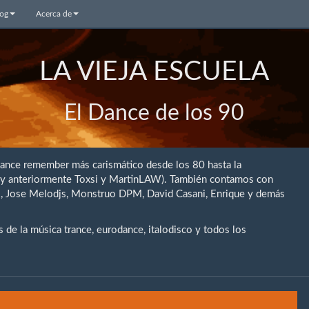
log
Acerca de
LA VIEJA ESCUELA
El Dance de los 90
dance remember más carismático desde los 80 hasta la
 (y anteriormente Toxsi y MartinLAW). También contamos con
rio, Jose Melodjs, Monstruo DPM, David Casani, Enrique y demás
de la música trance, eurodance, italodisco y todos los