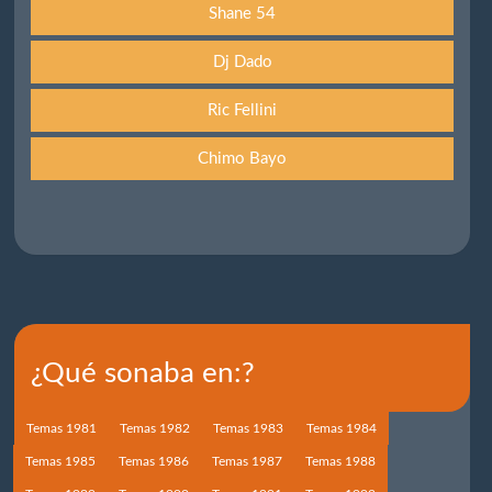
Shane 54
Dj Dado
Ric Fellini
Chimo Bayo
¿Qué sonaba en:?
Temas 1981
Temas 1982
Temas 1983
Temas 1984
Temas 1985
Temas 1986
Temas 1987
Temas 1988