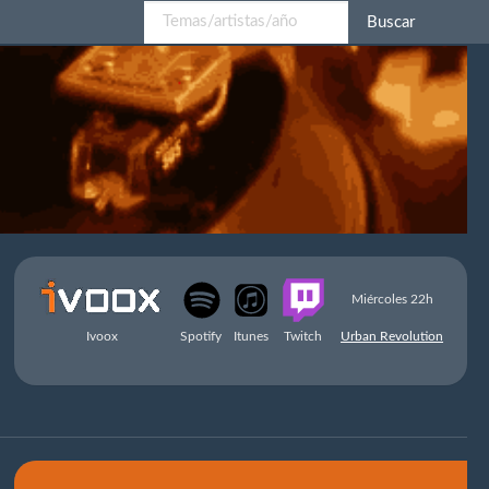
Buscar
Miércoles 22h
Ivoox
Spotify
Itunes
Twitch
Urban Revolution