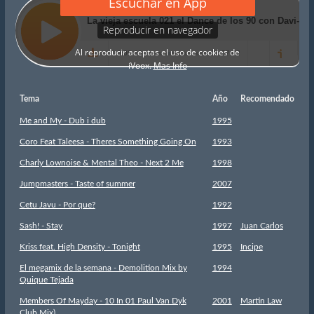
Tema
Año
Recomendado
Me and My - Dub i dub
1995
Coro Feat Taleesa - Theres Something Going On
1993
Charly Lownoise & Mental Theo - Next 2 Me
1998
Jumpmasters - Taste of summer
2007
Cetu Javu - Por que?
1992
Sash! - Stay
1997
Juan Carlos
Kriss feat. High Density - Tonight
1995
Incipe
El megamix de la semana - Demolition Mix by
1994
Quique Tejada
Members Of Mayday - 10 In 01 Paul Van Dyk
2001
Martin Law
Club Mix)