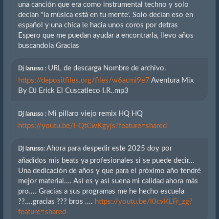
una canción que era como instrumental techno y solo
decían "la música está en tu mente'. Solo decian eso en
español y una chica le hacia unos coros por detras
Espero que me puedan ayudar a encontrarla, llevo años
buscandola Gracias
URL de descarga Nombre de archivo.
Dj larusso :
https://depositfiles.org/files/w6acmi9e7
Aventura Mix
By DJ Erick El Cuscatleco I.R..mp3
Mi pillaro viejo remix HQ HQ
Dj larusso :
https://youtu.be/I-QtCwKgyjs?feature=shared
Ahora para despedir este 2025 doy por
Dj larusso:
añadidos mis beats ya profesionales si se puede decir...
Una dedicación de años y que para el próximo año tendré
mejor material.... Así es y así suena mi calidad ahora más
pro.... Gracias a sus programas me he hecho escuela
??....gracias ??? bros ....
https://youtu.be/l0cvKLFr_zg?
feature=shared