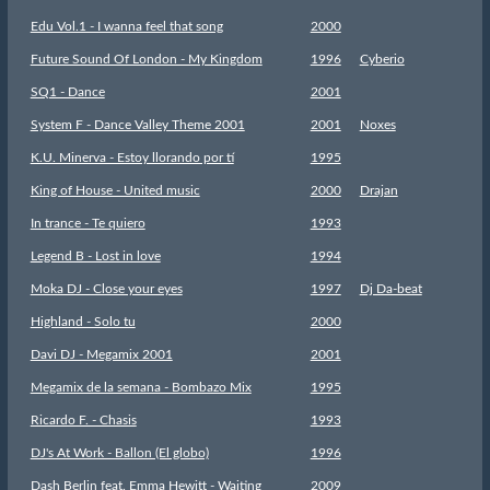
Edu Vol.1 - I wanna feel that song
2000
Future Sound Of London - My Kingdom
1996
Cyberio
SQ1 - Dance
2001
System F - Dance Valley Theme 2001
2001
Noxes
K.U. Minerva - Estoy llorando por tí
1995
King of House - United music
2000
Drajan
In trance - Te quiero
1993
Legend B - Lost in love
1994
Moka DJ - Close your eyes
1997
Dj Da-beat
Highland - Solo tu
2000
Davi DJ - Megamix 2001
2001
Megamix de la semana - Bombazo Mix
1995
Ricardo F. - Chasis
1993
DJ's At Work - Ballon (El globo)
1996
Dash Berlin feat. Emma Hewitt - Waiting
2009