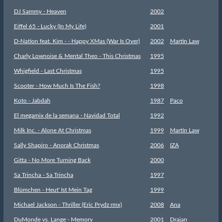
DJ Sammy - Heaven
2002
Eiffel 65 - Lucky (In My Life)
2001
D-Nation feat. Kim - - Happy XMas (War Is Over)
2002
Martin Law
Charly Lownoise & Mental Theo - This Christmas
1995
Whigfield - Last Christmas
1995
Scooter - How Much Is The Fish?
1998
Koto - Jabdah
1987
Paco
El megamix de la semana - Navidad Total
1992
Milk Inc. - Alone At Christmas
1999
Martin Law
Sally Shapiro - Anorak Christmas
2006
IZA
Gitta - No More Turning Back
2000
Sa Trincha - Sa Trincha
1997
Blümchen - Heut' Ist Mein Tag
1999
Michael Jackson - Thriller (Eric Prydz rmx)
2008
Ana
DuMonde vs. Lange - Memory
2001
Drajan