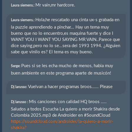
Mr vain,mr hardcore.
Laura siemens.:
Hola,he rescatado una cinta ux-s grabada en
Laura siemens.:
la puzzle aprendiendo a pinchar... Hay un tema muy
bueno que no lo encuentro,es maquina fuerte y dice I
WANT YOU I WANT YOU SAYING MR VAIN..Parece que
dice saying,pero no lo se...sera del 1993 1994. ¿Alguien
sabe que vinilo es? El tema es muy bueno.
Pues si se les echa mucho de menos, habia muy
Serge:
buen ambiente en este programa aparte de musicón!
Vuelvan a hacer programas broos...... Please
Dj larusso:
Mis canciones con calidad HQ broos .....
Dj larusso :
Saludos a todos Escucha La quiero a morir Shakira desde
Colombia 2025.mp3 de Androider en #SoundCloud
https://soundcloud.com/androider/la-quiero-a-morir-
shakira?