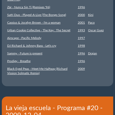
Zär - Nunca Sin Ti (Remixes '96)
1996
Safri Duo - Played-A-Live (The Bongo Song)
2000
Kini
Cassius & Jocelyn Brown - I'm a woman
2001
Paco
Urban Cookie Collective - The Key : The Secret
1993
Oscar Guez
Airscape - Pacific Melody
1997
DJ Richard & Johnny Bass - Let's cry
1998
Sammy - Future is present
1996
Drajan
Prodigy - Breathe
1996
Black Eyed Peas - Meet Me Halfway (Richard
2009
Vission Solmatic Remix)
La vieja escuela - Programa #20 -