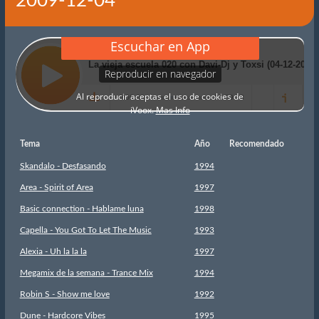
2009-12-04
Tema
Año
Recomendado
Skandalo - Desfasando
1994
Area - Spirit of Area
1997
Basic connection - Hablame luna
1998
Capella - You Got To Let The Music
1993
Alexia - Uh la la la
1997
Megamix de la semana - Trance Mix
1994
Robin S - Show me love
1992
Dune - Hardcore Vibes
1995