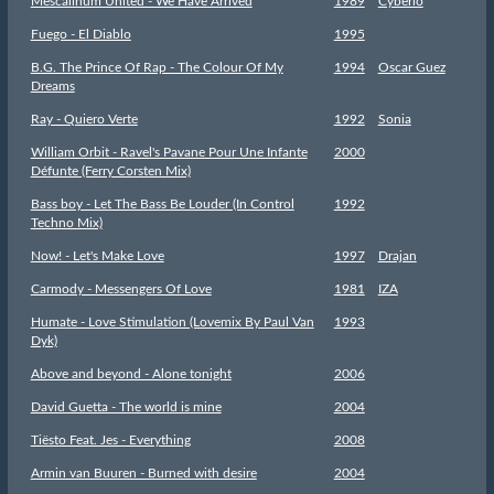
Mescalinum United - We Have Arrived
1989
Cyberio
Fuego - El Diablo
1995
B.G. The Prince Of Rap - The Colour Of My
1994
Oscar Guez
Dreams
Ray - Quiero Verte
1992
Sonia
William Orbit - Ravel's Pavane Pour Une Infante
2000
Défunte (Ferry Corsten Mix)
Bass boy - Let The Bass Be Louder (In Control
1992
Techno Mix)
Now! - Let's Make Love
1997
Drajan
Carmody - Messengers Of Love
1981
IZA
Humate - Love Stimulation (Lovemix By Paul Van
1993
Dyk)
Above and beyond - Alone tonight
2006
David Guetta - The world is mine
2004
Tiësto Feat. Jes - Everything
2008
Armin van Buuren - Burned with desire
2004