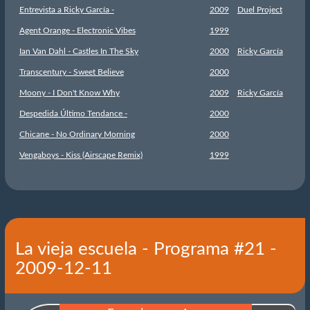
Entrevista a Ricky García -
2009
Duel Project
Agent Orange - Electronic Vibes
1999
Ian Van Dahl - Castles In The Sky
2000
Ricky García
Transcentury - Sweet Believe
2000
Moony - I Don't Know Why
2009
Ricky García
Despedida Último Tendance -
2000
Chicane - No Ordinary Morning
2000
Vengaboys - Kiss (Airscape Remix)
1999
La vieja escuela - Programa #21 -
2009-12-11