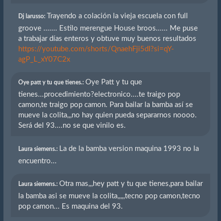
Trayendo a colación la vieja escuela con full
Dj larusso:
groove ....... Estilo merengue House broos...... Me puse
a trabajar días enteros y obtuve muy buenos resultados
https://youtube.com/shorts/QnaehFji5dI?si=qY-
agP_L_xY07C2x
Oye Patt y tu que
Oye patt y tu que tienes.:
tienes...procedimiento?electronico....te traigo pop
camon,te traigo pop camon. Para bailar la bamba así se
mueve la colita,,,no hay quien pueda separarnos noooo.
Será del 93....no se que vinilo es.
La de la bamba version maquina 1993 no la
Laura siemens.:
encuentro...
Otra mas,,,hey patt y tu que tienes,para bailar
Laura siemens.:
la bamba asi se mueve la colita,,,,,tecno pop camon,tecno
pop camon... Es maquina del 93.