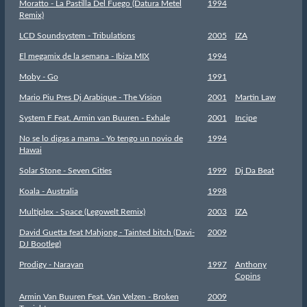
Moratto - La Pastilla Del Fuego (Datura Metel
1994
Remix)
LCD Soundsystem - Tribulations
2005
IZA
El megamix de la semana - Ibiza MIX
1994
Moby - Go
1991
Mario Piu Pres Dj Arabique - The Vision
2001
Martin Law
System F Feat. Armin van Buuren - Exhale
2001
Incipe
No se lo digas a mama - Yo tengo un novio de
1994
Hawai
Solar Stone - Seven Cities
1999
Dj Da Beat
Koala - Australia
1998
Multiplex - Space (Legowelt Remix)
2003
IZA
David Guetta feat Mahjong - Tainted bitch (Davi-
2009
DJ Bootleg)
Prodigy - Narayan
1997
Anthony
Copins
Armin Van Buuren Feat. Van Velzen - Broken
2009