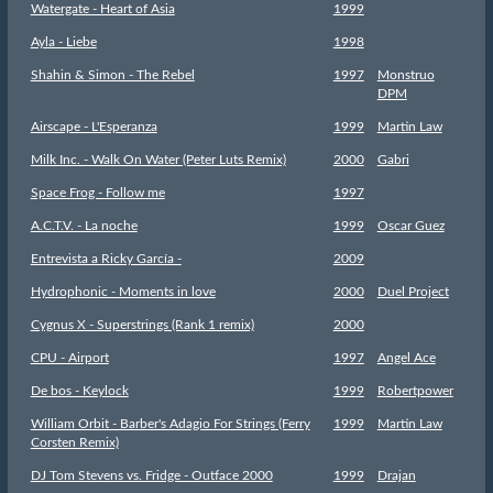
Watergate - Heart of Asia
1999
Ayla - Liebe
1998
Shahin & Simon - The Rebel
1997
Monstruo
DPM
Airscape - L'Esperanza
1999
Martin Law
Milk Inc. - Walk On Water (Peter Luts Remix)
2000
Gabri
Space Frog - Follow me
1997
A.C.T.V. - La noche
1999
Oscar Guez
Entrevista a Ricky García -
2009
Hydrophonic - Moments in love
2000
Duel Project
Cygnus X - Superstrings (Rank 1 remix)
2000
CPU - Airport
1997
Angel Ace
De bos - Keylock
1999
Robertpower
William Orbit - Barber's Adagio For Strings (Ferry
1999
Martin Law
Corsten Remix)
DJ Tom Stevens vs. Fridge - Outface 2000
1999
Drajan