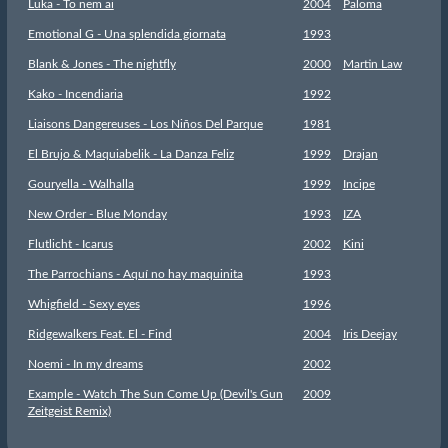
Luka - To nem ai
2004
Paloma
Emotional G - Una splendida giornata
1993
Blank & Jones - The nightfly
2000
Martin Law
Kako - Incendiaria
1992
Liaisons Dangereuses - Los Niños Del Parque
1981
El Brujo & Maquiabelik - La Danza Feliz
1999
Drajan
Gouryella - Walhalla
1999
Incipe
New Order - Blue Monday
1993
IZA
Flutlicht - Icarus
2002
Kini
The Parrochians - Aquí no hay maquinita
1993
Whigfield - Sexy eyes
1996
Ridgewalkers Feat. El - Find
2004
Iris Deejay
Noemi - In my dreams
2002
Example - Watch The Sun Come Up (Devil's Gun
2009
Zeitgeist Remix)