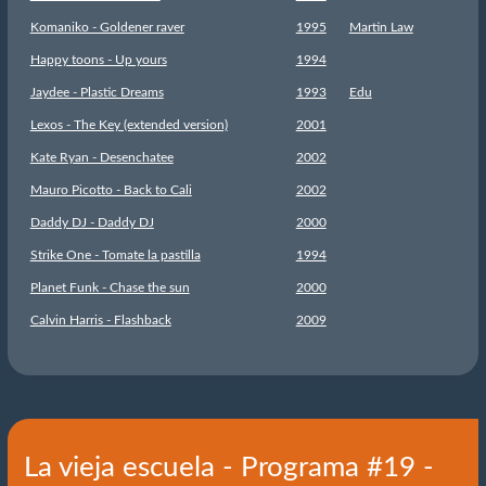
Komaniko - Goldener raver
1995
Martin Law
Happy toons - Up yours
1994
Jaydee - Plastic Dreams
1993
Edu
Lexos - The Key (extended version)
2001
Kate Ryan - Desenchatee
2002
Mauro Picotto - Back to Cali
2002
Daddy DJ - Daddy DJ
2000
Strike One - Tomate la pastilla
1994
Planet Funk - Chase the sun
2000
Calvin Harris - Flashback
2009
La vieja escuela - Programa #19 -