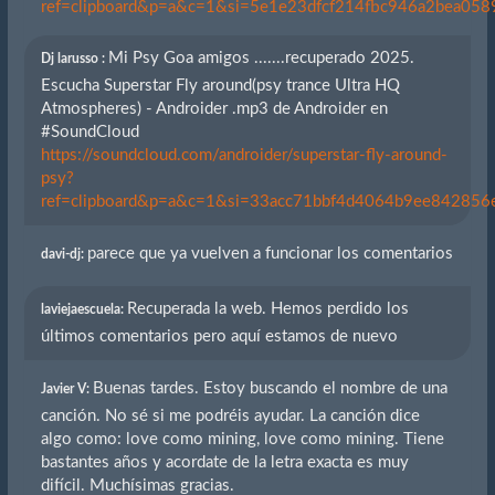
ref=clipboard&p=a&c=1&si=5e1e23dfcf214fbc946a2bea0589
Mi Psy Goa amigos .......recuperado 2025.
Dj larusso :
Escucha Superstar Fly around(psy trance Ultra HQ
Atmospheres) - Androider .mp3 de Androider en
#SoundCloud
https://soundcloud.com/androider/superstar-fly-around-
psy?
ref=clipboard&p=a&c=1&si=33acc71bbf4d4064b9ee842856eb
parece que ya vuelven a funcionar los comentarios
davi-dj:
Recuperada la web. Hemos perdido los
laviejaescuela:
últimos comentarios pero aquí estamos de nuevo
Buenas tardes. Estoy buscando el nombre de una
Javier V:
canción. No sé si me podréis ayudar. La canción dice
algo como: love como mining, love como mining. Tiene
bastantes años y acordate de la letra exacta es muy
difícil. Muchísimas gracias.