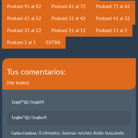
Podcast 91 al 82
Podcast 81 al 72
Podcast 71 al 62
Podcast 61 al 52
Podcast 51 al 42
Podcast 41 al 32
Podcast 31 al 22
Podcast 21 al 12
Podcast 11 al 2
Podcast 1 al 1
EXTRA
Tus comentarios:
(Ver todos)
1zqjsf'"(){}
:/1zqjsf;9:
1zqjku'"(){}
:/1zqjku;9:
Estimados, buenas noches Ando buscando
Carlos Cordova :