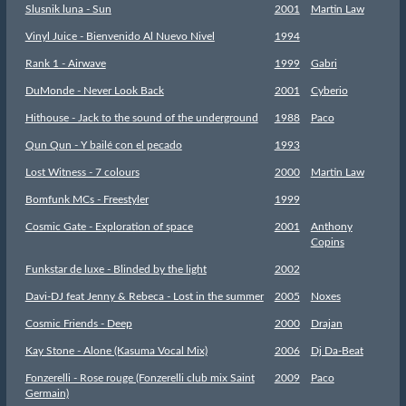
Slusnik luna - Sun
2001
Martin Law
Vinyl Juice - Bienvenido Al Nuevo Nivel
1994
Rank 1 - Airwave
1999
Gabri
DuMonde - Never Look Back
2001
Cyberio
Hithouse - Jack to the sound of the underground
1988
Paco
Qun Qun - Y bailé con el pecado
1993
Lost Witness - 7 colours
2000
Martin Law
Bomfunk MCs - Freestyler
1999
Cosmic Gate - Exploration of space
2001
Anthony
Copins
Funkstar de luxe - Blinded by the light
2002
Davi-DJ feat Jenny & Rebeca - Lost in the summer
2005
Noxes
Cosmic Friends - Deep
2000
Drajan
Kay Stone - Alone (Kasuma Vocal Mix)
2006
Dj Da-Beat
Fonzerelli - Rose rouge (Fonzerelli club mix Saint
2009
Paco
Germain)