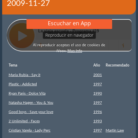
2009-11-27
Tema
Año
Recomendado
Maria Rubia - Say it
2001
Plastic - Addicted
1997
Ryan Paris - Dolce Vita
1990
Natasha Hagen - You & You
1997
Good boys - Save your love
1996
2 Unlimited - Faces
1993
Cristian Varela - Lady Perc
1997
Martin Law