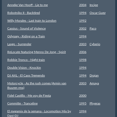
Anneke Van Hooff - Lie to me
2004
Incipe
Robotniko II - Backtired
1994
Oscar Guez
Willy Morales - Last train to London
1992
Cassius - Sound of Violence
2002
Paco
Odyssey - Riding on a Train
1994
Lasgo - Surrender
2003
Cyberio
ReLocate featuring Menno De Jong - Spirit
2006
Robbie Tronco - Night train
1998
Double Vision - Knockin
1994
DJ AXL - El Caos Tremendo
1994
Drajan
Motorcycle - As the rush comes (Armin van
2003
Amaya
Buuren rmx)
Fidel Castillo - Me voy de Fiesta
2000
Committe - Tranceline
1995
Phyeras
El megamix de la semana - Locomotion Mix by
1994
Davi-DJ