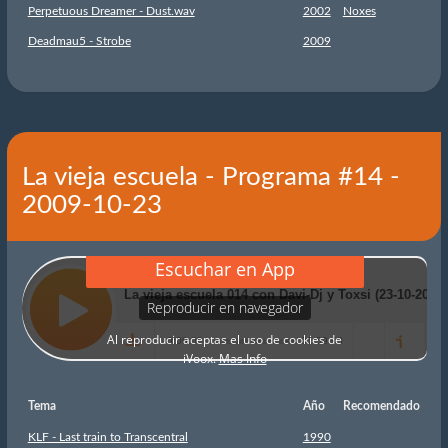
Perpetuous Dreamer - Dust.wav
2002
Noxes
Deadmau5 - Strobe
2009
La vieja escuela - Programa #14 -
2009-10-23
Tema
Año
Recomendado
KLF - Last train to Transcentral
1990