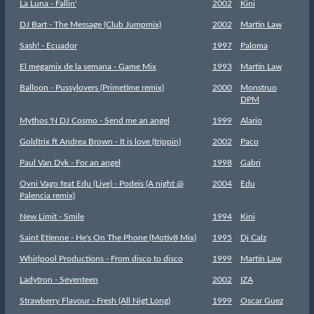
La Luna - Fallin'
2002
Kini
DJ Bart - The Message (Club Jumpmix)
2002
Martin Law
Sash! - Ecuador
1997
Paloma
El megamix de la semana - Game Mix
1993
Martin Law
Balloon - Pussylovers (Primetime remix)
2000
Monstruo
DPM
Mythos 'N DJ Cosmo - Send me an angel
1999
Alario
Goldtrix ft Andrea Brown - It is love (trippin)
2002
Paco
Paul Van Dyk - For an angel
1998
Gabri
Ovni Vago feat Edu (Live) - Podeis (A night @
2004
Edu
Palencia remix)
New Limit - Smile
1994
Kini
Saint Etienne - He's On The Phone (Motiv8 Mix)
1995
Dj Calz
Whirlpool Productions - From disco to disco
1999
Martin Law
Ladytron - Seventeen
2002
IZA
Strawberry Flavour - Fresh (All Nigt Long)
1999
Oscar Guez