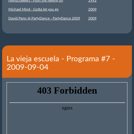
Nightcrawlers - Push the feeling on
1992
Michael Mind - Gotta let you go
2009
David Penn @ PartyDance - PartyDance 2009
2009
La vieja escuela - Programa #7 -
2009-09-04