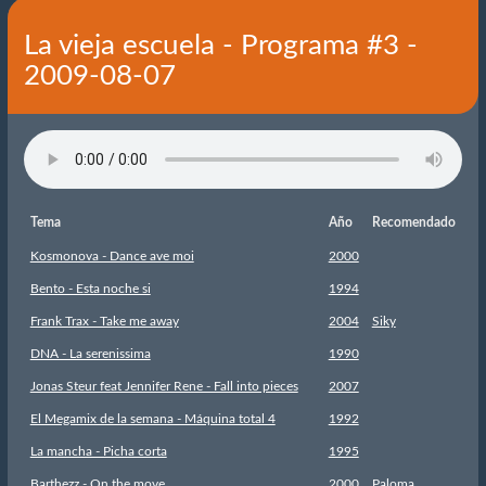
La vieja escuela - Programa #3 -
2009-08-07
Tema
Año
Recomendado
Kosmonova - Dance ave moi
2000
Bento - Esta noche si
1994
Frank Trax - Take me away
2004
Siky
DNA - La serenissima
1990
Jonas Steur feat Jennifer Rene - Fall into pieces
2007
El Megamix de la semana - Máquina total 4
1992
La mancha - Picha corta
1995
Barthezz - On the move
2000
Paloma