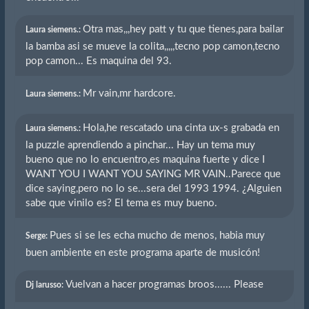
Otra mas,,,hey patt y tu que tienes,para bailar
Laura siemens.:
la bamba asi se mueve la colita,,,,,tecno pop camon,tecno
pop camon... Es maquina del 93.
Mr vain,mr hardcore.
Laura siemens.:
Hola,he rescatado una cinta ux-s grabada en
Laura siemens.:
la puzzle aprendiendo a pinchar... Hay un tema muy
bueno que no lo encuentro,es maquina fuerte y dice I
WANT YOU I WANT YOU SAYING MR VAIN..Parece que
dice saying,pero no lo se...sera del 1993 1994. ¿Alguien
sabe que vinilo es? El tema es muy bueno.
Pues si se les echa mucho de menos, habia muy
Serge:
buen ambiente en este programa aparte de musicón!
Vuelvan a hacer programas broos...... Please
Dj larusso: