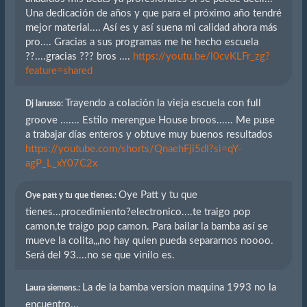
Una dedicación de años y que para el próximo año tendré
mejor material.... Así es y así suena mi calidad ahora más
pro.... Gracias a sus programas me he hecho escuela
??....gracias ??? bros ....
https://youtu.be/l0cvKLFr_zg?
feature=shared
Trayendo a colación la vieja escuela con full
Dj larusso:
groove ....... Estilo merengue House broos...... Me puse
a trabajar días enteros y obtuve muy buenos resultados
https://youtube.com/shorts/QnaehFji5dI?si=qY-
agP_L_xY07C2x
Oye Patt y tu que
Oye patt y tu que tienes.:
tienes...procedimiento?electronico....te traigo pop
camon,te traigo pop camon. Para bailar la bamba así se
mueve la colita,,,no hay quien pueda separarnos noooo.
Será del 93....no se que vinilo es.
La de la bamba version maquina 1993 no la
Laura siemens.:
encuentro...