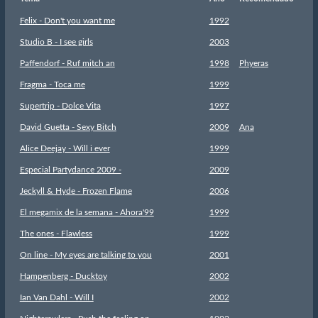
Felix - Don't you want me
1992
Studio B - I see girls
2003
Paffendorf - Ruf mitch an
1998
Phyeras
Fragma - Toca me
1999
Supertrip - Dolce Vita
1997
David Guetta - Sexy Bitch
2009
Ana
Alice Deejay - Will i ever
1999
Especial Partydance 2009 -
2009
Jeckyll & Hyde - Frozen Flame
2006
El megamix de la semana - Ahora'99
1999
The ones - Flawless
1999
On line - My eyes are talking to you
2001
Hampenberg - Ducktoy
2002
Ian Van Dahl - Will I
2002