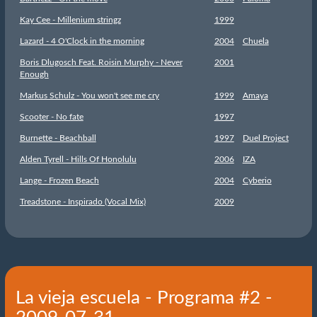
Kay Cee - Millenium stringz
1999
Lazard - 4 O'Clock in the morning
2004
Chuela
Boris Dlugosch Feat. Roisin Murphy - Never
2001
Enough
Markus Schulz - You won't see me cry
1999
Amaya
Scooter - No fate
1997
Burnette - Beachball
1997
Duel Project
Alden Tyrell - Hills Of Honolulu
2006
IZA
Lange - Frozen Beach
2004
Cyberio
Treadstone - Inspirado (Vocal Mix)
2009
La vieja escuela - Programa #2 -