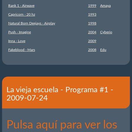
Rank 1 - Airwave
1999
Amaya
Capricorn - 20 hz
1993
Natural Born Deejays - Airplay
1998
Push - Imagine
2004
Cyberio
Inna - Love
2009
Fakeblood - Mars
2008
Edu
La vieja escuela - Programa #1 -
2009-07-24
Pulsa aquí para ver los