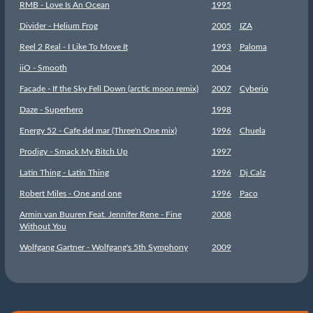
RMB - Love Is An Ocean
1995
Divider - Helium Frog
2005
IZA
Reel 2 Real - I Like To Move It
1993
Paloma
iiO - Smooth
2004
Facade - If the Sky Fell Down (arctic moon remix)
2007
Cyberio
Daze - Superhero
1998
Energy 52 - Cafe del mar (Three'n One mix)
1996
Chuela
Prodigy - Smack My Bitch Up
1997
Latin Thing - Latin Thing
1996
Dj Calz
Robert Miles - One and one
1996
Paco
Armin van Buuren Feat. Jennifer Rene - Fine
2008
Without You
Wolfgang Gartner - Wolfgang's 5th Symphony
2009