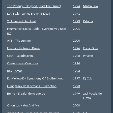
The Prodigy - No good (Start The Dance)
1994
Martin Law
L.A. Style - James Brown Is Dead
1991
2 Unlimited - No limit
1993
Paloma
Fragma feat Maria Rubia - Evertime you need
2001
me
ATB - The summer
2000
Flexter - Profondo Rosso
1996
Oscar Guez
Sash! - La primavera
1998
Phyeras
Casseopaya - Overdose
1994
Ray - Amor
1993
DJ Mellow-D - Symphony Of Brotherhood
1997
Dj Calz
El megamix de la semana - Puzzletron
1993
Bento - El calor de tu cuerpo
1999
Javi Pucela de
Fiesta
Orion too - You And Me
2000