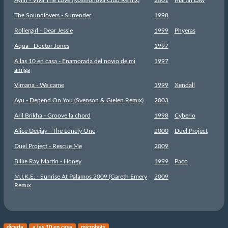
The Soundlovers - Surrender
1998
Rollergirl - Dear Jessie
1999
Phyeras
Aqua - Doctor Jones
1997
A las 10 en casa - Enamorada del novio de mi
1997
amiga
Vimana - We came
1999
Xendall
Ayu - Depend On You (Svenson & Gielen Remix)
2003
Aril Brikha - Groove la chord
1998
Cyberio
Alice Deejay - The Lonely One
2000
Duel Project
Duel Project - Rescue Me
2009
Billie Ray Martin - Honey
1999
Paco
M.I.K.E. - Sunrise At Palamos 2009 (Gareth Emery
2009
Remix
djcerla
a las 10 en casa
microbots