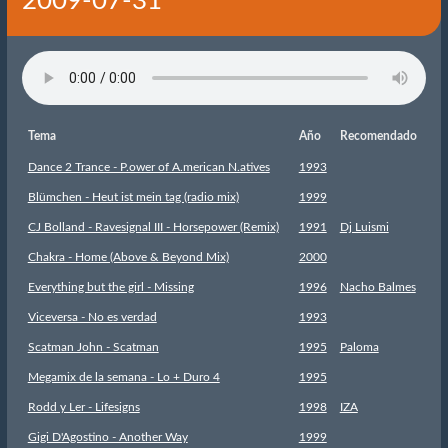
2009-07-31
Tema
Año
Recomendado
Dance 2 Trance - P.ower of A.merican N.atives
1993
Blümchen - Heut ist mein tag (radio mix)
1999
CJ Bolland - Ravesignal III - Horsepower (Remix)
1991
Dj Luismi
Chakra - Home (Above & Beyond Mix)
2000
Everything but the girl - Missing
1996
Nacho Balmes
Viceversa - No es verdad
1993
Scatman John - Scatman
1995
Paloma
Megamix de la semana - Lo + Duro 4
1995
Rodd y Ler - Lifesigns
1998
IZA
Gigi D'Agostino - Another Way
1999