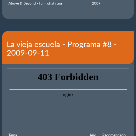
Above & Beyond - I am what i am
2009
La vieja escuela - Programa #8 -
2009-09-11
Tema
Año
Recomendado