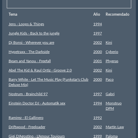
Tema
Año
Recomendado
Jens - Loops & Things
1994
Jungle Kids - Back to the jungle
1997
Dj Bonsi - Wherever you are
2002
Kini
Hypetraxx - The Darkside
2000
Cyberio
Beam and Yanou - Freefall
2001
Phyeras
Abel The Kid & Raul Ortiz - Groove 2.0
2002
Kini
Barry White - Let The Music Play (Funkstar's Club
2000
Paco
Deluxe Mix)
Nostrum - Brainchild 97
1997
Gabri
Einstein Doctor DJ - Automatik sex
1994
Monstruo
DPM
Ramirez - El Gallinero
1992
Driftwood - Freeloader
2002
Martin Law
Gigi D'Agostino - L'Amour Toujours
1999
Paloma