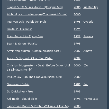
Super8 & P.O.S Pres. Aalto - 5(Original Mix)
2006
Iris Dee Jay
Atahualpa - Luna de sangre (The Messiah's rmx)
2000
Paul Van Dyk - Forbidden Fruit
1996
Cyberio
Fraktal 2 - Die Reise
1995
Point Aeri vol.4 - Flying Free
1999
Paloma
Beam & Yanou - Paraiso
1998
Armin van buuren - Communication part 3
2007
Amaya
Above & Beyond - Clear Blue Water
2002
Christian Morgenstern - Death Before Disko [Ural
2000
IZA
13 Diktators Remix]
Iris Dee Jay - On The Groove (Original Mix)
2009
Grauzone - Eisbär
1981
Javi
DJ Quicksilver - Free
1998
Kai Tracid - Liquid Skies
1998
Martin Law
Sander van Doorn & Robbie Williams - Close My
2008