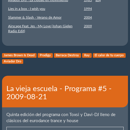
Aviador Dro - La ciudad en movimiento
1985
IZA
Lies in a box - I wish you
1994
Slammer & Slash - Verano de Amor
2004
Airscape Feat. Jes - My Love (Johan Gielen
2009
Radio Edit)
James Brown Is Dead
Prodigy
Barraca Destroy
Ray
El calor de tu cuerpo
Aviador Dro
La vieja escuela - Programa #5 -
2009-08-21
Quinta edición del programa con Toxsi y Davi-DJ lleno de
clásicos del eurodance trance y house