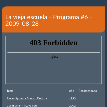
La vieja escuela - Programa #6 -
2009-08-28
Tema
Año
Recomendado
Steam System - Barraca Destroy
1993
Cosmicman - I Love you
2002