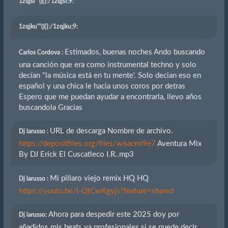
1zqjsf'"(){}
:/1zqjsf;9:
1zqjku'"(){}
:/1zqjku;9:
Estimados, buenas noches Ando buscando
Carlos Cordova :
una canción que era como instrumental techno y solo
decían "la música está en tu mente'. Solo decian eso en
español y una chica le hacia unos coros por detras
Espero que me puedan ayudar a encontrarla, llevo años
buscandola Gracias
URL de descarga Nombre de archivo.
Dj larusso :
https://depositfiles.org/files/w6acmi9e7
Aventura Mix
By DJ Erick El Cuscatleco I.R..mp3
Mi pillaro viejo remix HQ HQ
Dj larusso :
https://youtu.be/I-QtCwKgyjs?feature=shared
Ahora para despedir este 2025 doy por
Dj larusso:
añadidos mis beats ya profesionales si se puede decir...