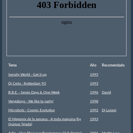
Tema
Año
Recomendado
Sensity World - Get it up
1995
Dj Cerla - Rotterdam '93
1993
B.B.E. - Seven Days & One Week
1996
David
Vengaboys - We like to party!
1998
Microbots - Cosmic Evolution
1992
Dj Luismi
El Megamix de la semana - A toda máquina (by
1993
Quique Tejada)
Aylin - Viva The Love (Kosmonova Club Remix)
2001
Martin Law