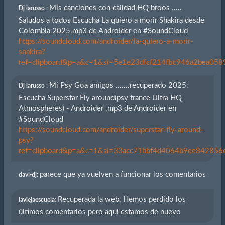
Mis canciones con calidad HQ broos .....
Dj larusso :
Saludos a todos Escucha La quiero a morir Shakira desde
Colombia 2025.mp3 de Androider en #SoundCloud
https://soundcloud.com/androider/la-quiero-a-morir-
shakira?
ref=clipboard&p=a&c=1&si=5e1e23dfcf214fbc946a2bea0589
Mi Psy Goa amigos .......recuperado 2025.
Dj larusso :
Escucha Superstar Fly around(psy trance Ultra HQ
Atmospheres) - Androider .mp3 de Androider en
#SoundCloud
https://soundcloud.com/androider/superstar-fly-around-
psy?
ref=clipboard&p=a&c=1&si=33acc71bbf4d4064b9ee842856eb
parece que ya vuelven a funcionar los comentarios
davi-dj:
Recuperada la web. Hemos perdido los
laviejaescuela:
últimos comentarios pero aquí estamos de nuevo