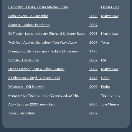
Bariloche - Fiesta, Fiesta Mucha Fiesta
Oscar Guez
Latin Lovers - 2 Gardenias
2003
Martin Law
Scooter - J'adore Hardcore
2009
Dj Tiesto - Lethal industry (Richard & Jonny Bass)
2003
Martin Law
Tydi feat. Audrey Gallagher - You Walk Away
2009
Toxsi
El megamix de la semana - Techno Dinosarius
1993
Soman - Eye To Eye
2007
IZA
Dance Nation (Sean & Kim) - Dance!
2002
Martin Law
3 Drives on a vinyl - Greece 2000
1998
Gabri
Wisdome - Off the wall
2000
Pedro
Megamix by Technomind - Come back to Mix
Technomind
Atb - Let u go (2005 reworked)
2005
Javi Minero
Joop - The future
2007