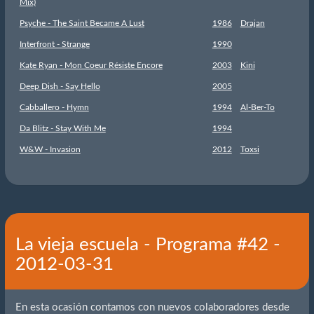
Mix)
Psyche - The Saint Became A Lust
1986
Drajan
Interfront - Strange
1990
Kate Ryan - Mon Coeur Résiste Encore
2003
Kini
Deep Dish - Say Hello
2005
Cabballero - Hymn
1994
Al-Ber-To
Da Blitz - Stay With Me
1994
W&W - Invasion
2012
Toxsi
La vieja escuela - Programa #42 -
2012-03-31
En esta ocasión contamos con nuevos colaboradores desde