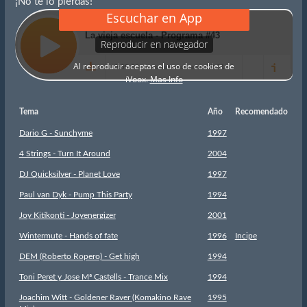
¡No te lo pierdas!
Tema
Año
Recomendado
Dario G - Sunchyme
1997
4 Strings - Turn It Around
2004
DJ Quicksilver - Planet Love
1997
Paul van Dyk - Pump This Party
1994
Joy Kitikonti - Joyenergizer
2001
Wintermute - Hands of fate
1996
Incipe
DEM (Roberto Ropero) - Get high
1994
Toni Peret y Jose Mª Castells - Trance Mix
1994
Joachim Witt - Goldener Raver (Komakino Rave
1995