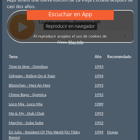
Aquí teneis una nueva edición de La Vieja Escuela después de
casi dos años.
Tema
Año
Recomendado
Time to time - Omnibus
1993
Odyssey - Riding On A Train
1994
Blümchen - Herz An Herz
1995
Chimo Bayo - Química
1992
Loco Mia - Loco Mia
1989
Me & My - Dub I Dub
1995
Marchin - Sube Sube
1992
DJ Julio - Resident Of This World (DJ Tibby
1999
Drajan
Remix)