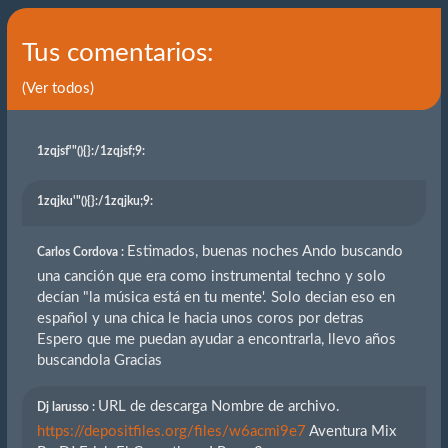
Tus comentarios:
(Ver todos)
1zqjsf'"(){}
:/1zqjsf;9:
1zqjku'"(){}
:/1zqjku;9:
Estimados, buenas noches Ando buscando
Carlos Cordova :
una canción que era como instrumental techno y solo
decían "la música está en tu mente'. Solo decian eso en
español y una chica le hacia unos coros por detras
Espero que me puedan ayudar a encontrarla, llevo años
buscandola Gracias
URL de descarga Nombre de archivo.
Dj larusso :
https://depositfiles.org/files/w6acmi9e7
Aventura Mix