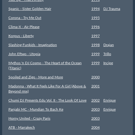
Spanic - Sister Golden Hair
1994
DJ Trauma
Corona - Try Me Out
1995
Clima-X - Air Please
1996
Korpus - Liberty
1997
Slashing Funkids - Imagination
1998
Drajan
John Eftwo - Utopia
1999
Trillo
Mythos 'n DJ Cosmo - The Heart of the Ocean
1999
Incipe
(Titanic)
Spoiled and Zigo - More and More
2000
Madonna - What It Feels Like For A Girl (Above &
2001
Beyond rmx)
Chumi DJ Presents Edu Vol. II - The Look Of Love
2002
Enrique
Panjabi MC - Mundian To Bach Ke
2003
Enrique
Horny United - Crazy Paris
2003
ATB - Marrakech
2004