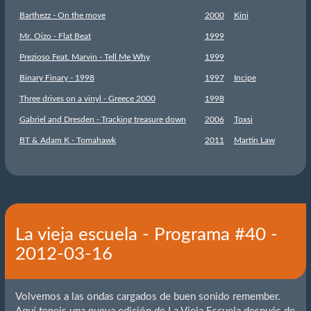
Barthezz - On the move
2000
Kini
Mr. Oizo - Flat Beat
1999
Prezioso Feat. Marvin - Tell Me Why
1999
Binary Finary - 1998
1997
Incipe
Three drives on a vinyl - Greece 2000
1998
Gabriel and Dresden - Tracking treasure down
2006
Toxsi
BT & Adam K - Tomahawk
2011
Martin Law
La vieja escuela - Programa #40 -
2012-03-16
Volvemos a las ondas cargados de buen sonido remember.