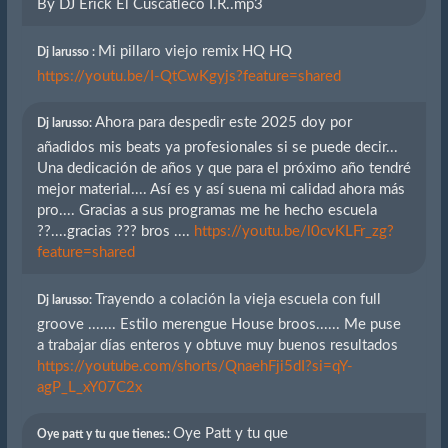
By DJ Erick El Cuscatleco I.R..mp3
Mi pillaro viejo remix HQ HQ
Dj larusso :
https://youtu.be/I-QtCwKgyjs?feature=shared
Ahora para despedir este 2025 doy por
Dj larusso:
añadidos mis beats ya profesionales si se puede decir...
Una dedicación de años y que para el próximo año tendré
mejor material.... Así es y así suena mi calidad ahora más
pro.... Gracias a sus programas me he hecho escuela
??....gracias ??? bros ....
https://youtu.be/l0cvKLFr_zg?
feature=shared
Trayendo a colación la vieja escuela con full
Dj larusso:
groove ....... Estilo merengue House broos...... Me puse
a trabajar días enteros y obtuve muy buenos resultados
https://youtube.com/shorts/QnaehFji5dI?si=qY-
agP_L_xY07C2x
Oye Patt y tu que
Oye patt y tu que tienes.: