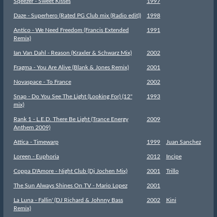
Sqeezer - Sweet Kisses
1997
Daze - Superhero (Rated PG Club mix (Radio edit))
1998
Antico - We Need Freedom (Francis Extended
1991
Remix)
Ian Van Dahl - Reason (Kraxler & Schwarz Mix)
2002
Fragma - You Are Alive (Blank & Jones Remix)
2001
Novaspace - To France
2002
Snap - Do You See The Light (Looking For) (12''
1993
mix)
Rank 1 - L.E.D. There Be Light (Trance Energy
2009
Anthem 2009)
Attica - Timewarp
1999
Juan Sanchez
Loreen - Euphoria
2012
Incipe
Coppa D'Amore - Night Club (Dj Jochen Mix)
2001
Trillo
The Sun Always Shines On TV - Mario Lopez
2001
La Luna - Fallin' (DJ Richard & Johnny Bass
2002
Kini
Remix)