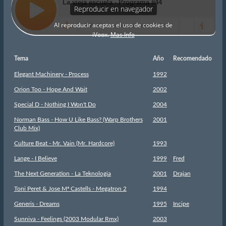
Tema
Año
Recomendado
Elegant Machinery - Process
1992
Orion Too - Hope And Wait
2002
Special D - Nothing I Won't Do
2004
Norman Bass - How U Like Bass? (Warp Brothers
2001
Club Mix)
Culture Beat - Mr. Vain (Mr. Hardcore)
1993
Lange - I Believe
1999
Fred
The Next Generation - La Teknologia
2001
Drajan
Toni Peret & Jose Mª Castells - Megatron 2
1994
Generis - Dreams
1995
Incipe
Sunniva - Feelings (2003 Modular Rmx)
2003