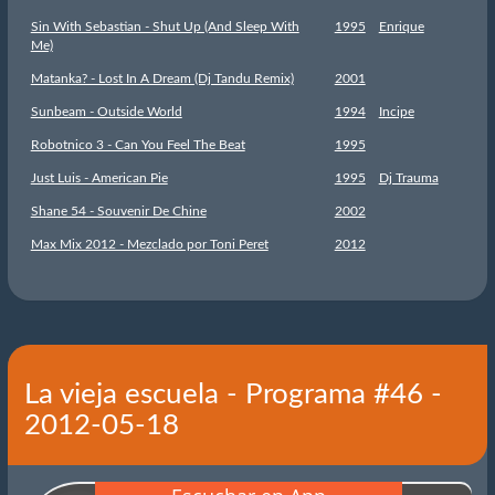
Sin With Sebastian - Shut Up (And Sleep With
1995
Enrique
Me)
Matanka? - Lost In A Dream (Dj Tandu Remix)
2001
Sunbeam - Outside World
1994
Incipe
Robotnico 3 - Can You Feel The Beat
1995
Just Luis - American Pie
1995
Dj Trauma
Shane 54 - Souvenir De Chine
2002
Max Mix 2012 - Mezclado por Toni Peret
2012
La vieja escuela - Programa #46 -
2012-05-18