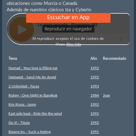
ubicaciones como Murcia o Canadá.
Además de nuestros clásicos Iza y Cyberio
Tema
Año
Recomendado
Nomad - Your love is lifting me
1992
Netzwerk - Send Me An Angel
1992
2 Unlimited - Faces
1993
Robey - One Night In Bangkok
1984
Jose
Kris Kross - Jump
1992
East side beat - Ride like the wind
1991
Do it! - Tituta
1992
Bizarre Inc - Such a feeling
1991