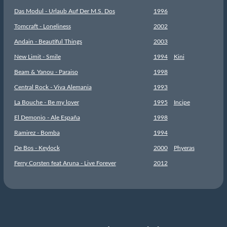
Das Modul - Urlaub Auf Der M.S. Dos
1996
Tomcraft - Loneliness
2002
Andain - Beautiful Things
2003
New Limit - Smile
1994
Kini
Beam & Yanou - Paraiso
1998
Central Rock - Viva Alemania
1993
La Bouche - Be my lover
1995
Incipe
El Demonio - Ale España
1998
Ramirez - Bomba
1994
De Bos - Keylock
2000
Phyeras
Ferry Corsten feat Aruna - Live Forever
2012