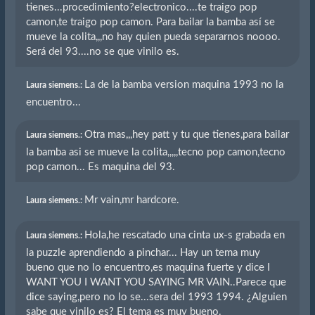
tienes...procedimiento?electronico....te traigo pop
camon,te traigo pop camon. Para bailar la bamba así se
mueve la colita,,,no hay quien pueda separarnos noooo.
Será del 93....no se que vinilo es.
La de la bamba version maquina 1993 no la
Laura siemens.:
encuentro...
Otra mas,,,hey patt y tu que tienes,para bailar
Laura siemens.:
la bamba asi se mueve la colita,,,,,tecno pop camon,tecno
pop camon... Es maquina del 93.
Mr vain,mr hardcore.
Laura siemens.:
Hola,he rescatado una cinta ux-s grabada en
Laura siemens.:
la puzzle aprendiendo a pinchar... Hay un tema muy
bueno que no lo encuentro,es maquina fuerte y dice I
WANT YOU I WANT YOU SAYING MR VAIN..Parece que
dice saying,pero no lo se...sera del 1993 1994. ¿Alguien
sabe que vinilo es? El tema es muy bueno.