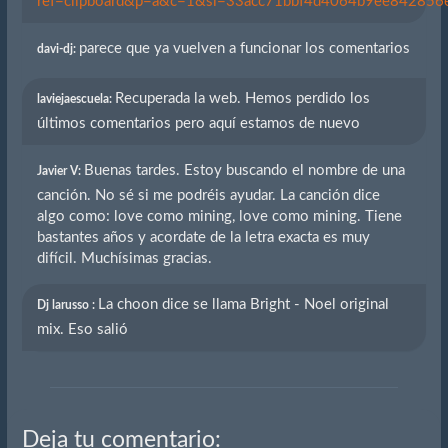
ref=clipboard&p=a&c=1&si=33acc71bbf4d4064b9ee842856eb
parece que ya vuelven a funcionar los comentarios
davi-dj:
Recuperada la web. Hemos perdido los
laviejaescuela:
últimos comentarios pero aquí estamos de nuevo
Buenas tardes. Estoy buscando el nombre de una
Javier V:
canción. No sé si me podréis ayudar. La canción dice
algo como: love como mining, love como mining. Tiene
bastantes años y acordate de la letra exacta es muy
difícil. Muchísimas gracias.
La choon dice se llama Bright - Noel original
Dj larusso :
mix. Eso salió
Deja tu comentario: