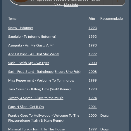
Tema
Año
Recomendado
Snow - Informer
1993
Sandalo - Te informo (Informer)
1993
Azuquita - Asi Me Gusta A Mí
1993
Ace Of Base - All That She Wants
1992
Sash! - With My Own Eyes
2000
Sash! Feat. Stunt - Raindrops (Encore Une Fois)
2008
Miss Peppermint - Welcome To Tommorow
1999
Tina Cousins - Killing Time (Sash! Remix)
1998
Twenty 4 Seven - Slave to the music
1994
Paps N Skar - Get It On
2001
Frankie Goes To Hollywood - Welcome To The
2000
Drajan
Pleasuredome (Nalin & Kane Remix)
Minimal Funk - Turn It To The House
1999
Drajan