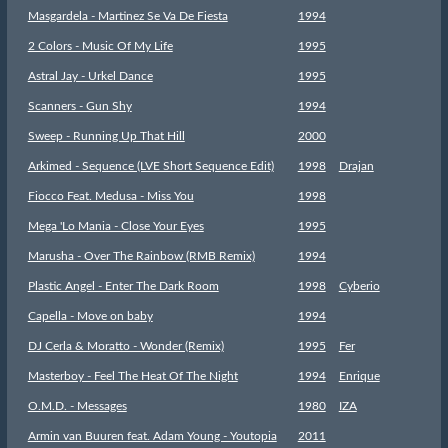
Masgardela - Martinez Se Va De Fiesta
1994
2 Colors - Music Of My Life
1995
Astral Jay - Urkel Dance
1995
Scanners - Gun Shy
1994
Sweep - Running Up That Hill
2000
Arkimed - Sequence (LVE Short Sequence Edit)
1998
Drajan
Fiocco Feat. Medusa - Miss You
1998
Mega 'Lo Mania - Close Your Eyes
1995
Marusha - Over The Rainbow (RMB Remix)
1994
Plastic Angel - Enter The Dark Room
1998
Cyberio
Capella - Move on baby
1994
DJ Cerla & Moratto - Wonder (Remix)
1995
Fer
Masterboy - Feel The Heat Of The Night
1994
Enrique
O.M.D. - Messages
1980
IZA
Armin van Buuren feat. Adam Young - Youtopia
2011