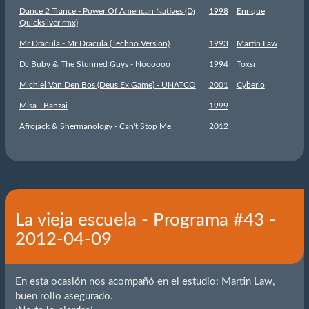
Dance 2 Trance - Power Of American Natives (Dj
1998
Enrique
Quicksilver rmx)
Mr Dracula - Mr Dracula (Techno Version)
1993
Martin Law
DJ Buby & The Stunned Guys - Noooooo
1994
Toxsi
Michiel Van Den Bos (Deus Ex Game) - UNATCO
2001
Cyberio
Misa - Banzai
1999
Afrojack & Shermanology - Can't Stop Me
2012
La vieja escuela - Programa #43 -
2012-04-09
En esta ocasión nos acompañó en el estudio: Martin Law,
buen rollo asegurado.