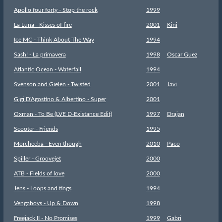
Apollo four forty - Stop the rock
1999
La Luna - Kisses of fire
2001
Kini
Ice MC - Think About The Way
1994
Sash! - La primavera
1998
Oscar Guez
Atlantic Ocean - Waterfall
1994
Svenson and Gielen - Twisted
2001
Javi
Gigi D'Agostino & Albertino - Super
2001
Oxman - To Be (LVE D-Existance Edit)
1997
Drajan
Scooter - Friends
1995
Morcheeba - Even though
2010
Paco
Spiller - Groovejet
2000
ATB - Fields of love
2000
Jens - Loops and tings
1994
Vengaboys - Up & Down
1998
Freejack II - No Promises
1999
Gabri