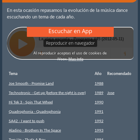
En esta ocasión repasamos la evolución de la música dance
escuchando un tema de cada año.
Tema
Año
Recomendado
Joe Smooth - Promise Land
1988
Technotronic - Get up (before the night is over)
1989
Jose
Hi Tek 3 - Spin That Wheel
1990
Quadrophonia - Quadrophonia
1991
SA42 - I want to push
1992
Aladino - Brothers In The Space
1993
Two Up - That's A Boy
1994