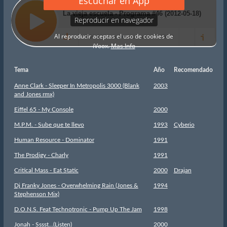
Tema
Año
Recomendado
Anne Clark - Sleeper In Metropolis 3000 (Blank
2003
and Jones rmx)
Eiffel 65 - My Console
2000
M.P.M. - Sube que te llevo
1993
Cyberio
Human Resource - Dominator
1991
The Prodigy - Charly
1991
Critical Mass - Eat Static
2000
Drajan
Dj Franky Jones - Overwhelming Rain (Jones &
1994
Stephenson Mix)
D.O.N.S. Feat Technotronic - Pump Up The Jam
1998
Jonah - Sssst...(Listen)
2000