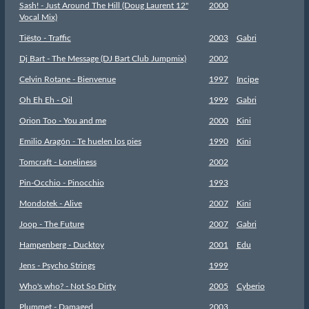
Sash! - Just Around The Hill (Doug Laurent 12"
2000
Vocal Mix)
Tiësto - Traffic
2003
Gabri
Dj Bart - The Message (DJ Bart Club Jumpmix)
2002
Celvin Rotane - Bienvenue
1997
Incipe
Oh Eh Eh - Oil
1999
Gabri
Orion Too - You and me
2000
Kini
Emilio Aragón - Te huelen los pies
1990
Kini
Tomcraft - Loneliness
2002
Pin-Occhio - Pinocchio
1993
Mondotek - Alive
2007
Kini
Joop - The Future
2007
Gabri
Hampenberg - Ducktoy
2001
Edu
Jens - Psycho Strings
1999
Who's who? - Not So Dirty
2005
Cyberio
Plummet - Damaged
2003