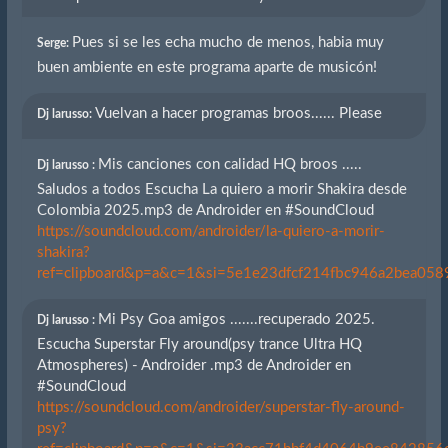
Pues si se les echa mucho de menos, habia muy
Serge:
buen ambiente en este programa aparte de musicón!
Vuelvan a hacer programas broos...... Please
Dj larusso:
Mis canciones con calidad HQ broos .....
Dj larusso :
Saludos a todos Escucha La quiero a morir Shakira desde
Colombia 2025.mp3 de Androider en #SoundCloud
https://soundcloud.com/androider/la-quiero-a-morir-
shakira?
ref=clipboard&p=a&c=1&si=5e1e23dfcf214fbc946a2bea0589
Mi Psy Goa amigos .......recuperado 2025.
Dj larusso :
Escucha Superstar Fly around(psy trance Ultra HQ
Atmospheres) - Androider .mp3 de Androider en
#SoundCloud
https://soundcloud.com/androider/superstar-fly-around-
psy?