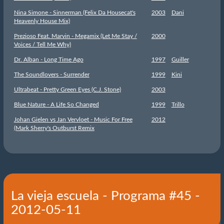
Nina Simone - Sinnerman (Felix Da Housecat's
2003
Dani
Heavenly House Mix)
Prezioso Feat. Marvin - Megamix (Let Me Stay /
2000
Voices / Tell Me Why)
Dr. Alban - Long Time Ago
1997
Guiller
The Soundlovers - Surrender
1999
Kini
Ultrabeat - Pretty Green Eyes (C.J. Stone)
2003
Blue Nature - A Life So Changed
1999
Trillo
Johan Gielen vs Jan Vervloet - Music For Free
2012
(Mark Sherry's Outburst Remix
La vieja escuela - Programa #45 -
2012-05-11