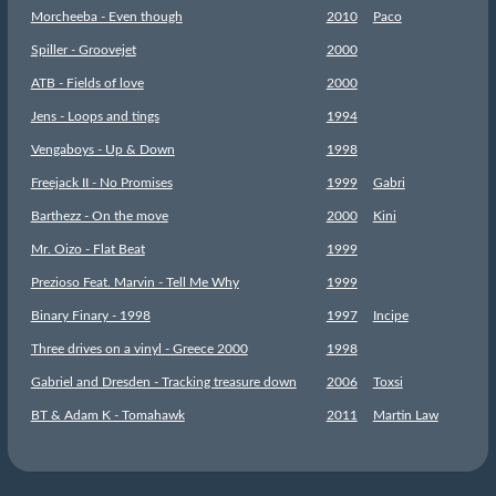
Morcheeba - Even though
2010
Paco
Spiller - Groovejet
2000
ATB - Fields of love
2000
Jens - Loops and tings
1994
Vengaboys - Up & Down
1998
Freejack II - No Promises
1999
Gabri
Barthezz - On the move
2000
Kini
Mr. Oizo - Flat Beat
1999
Prezioso Feat. Marvin - Tell Me Why
1999
Binary Finary - 1998
1997
Incipe
Three drives on a vinyl - Greece 2000
1998
Gabriel and Dresden - Tracking treasure down
2006
Toxsi
BT & Adam K - Tomahawk
2011
Martin Law