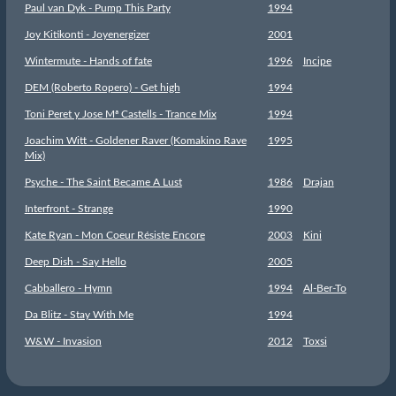
Paul van Dyk - Pump This Party
1994
Joy Kitikonti - Joyenergizer
2001
Wintermute - Hands of fate
1996
Incipe
DEM (Roberto Ropero) - Get high
1994
Toni Peret y Jose Mª Castells - Trance Mix
1994
Joachim Witt - Goldener Raver (Komakino Rave
1995
Mix)
Psyche - The Saint Became A Lust
1986
Drajan
Interfront - Strange
1990
Kate Ryan - Mon Coeur Résiste Encore
2003
Kini
Deep Dish - Say Hello
2005
Cabballero - Hymn
1994
Al-Ber-To
Da Blitz - Stay With Me
1994
W&W - Invasion
2012
Toxsi