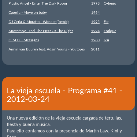
Plastic Angel - Enter The Dark Room
1998
Cyberio
Capella - Move on baby
1994
DJ Cerla & Moratto - Wonder (Remix)
1995
Fer
Masterboy - Feel The Heat Of The Night
1994
Enrique
O.M.D. - Messages
1980
IZA
Armin van Buuren feat. Adam Young - Youtopia
2011
La vieja escuela - Programa #41 -
2012-03-24
Una nueva edición de la vieja escuela cargada de tertulias,
fiesta y buena música.
Para ello contamos con la presencia de Martin Law, Kini y