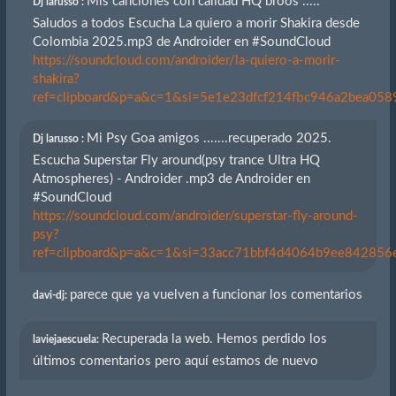
Mis canciones con calidad HQ broos .....
Dj larusso :
Saludos a todos Escucha La quiero a morir Shakira desde
Colombia 2025.mp3 de Androider en #SoundCloud
https://soundcloud.com/androider/la-quiero-a-morir-
shakira?
ref=clipboard&p=a&c=1&si=5e1e23dfcf214fbc946a2bea0589
Mi Psy Goa amigos .......recuperado 2025.
Dj larusso :
Escucha Superstar Fly around(psy trance Ultra HQ
Atmospheres) - Androider .mp3 de Androider en
#SoundCloud
https://soundcloud.com/androider/superstar-fly-around-
psy?
ref=clipboard&p=a&c=1&si=33acc71bbf4d4064b9ee842856eb
parece que ya vuelven a funcionar los comentarios
davi-dj:
Recuperada la web. Hemos perdido los
laviejaescuela:
últimos comentarios pero aquí estamos de nuevo