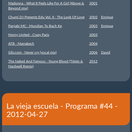
Madonna - What It Feels Like For A Girl (Above &
2001
Beyond rmx)
Chumi DJ Presents Edu Vol. II - The Look Of Love
2002
Enrique
Panjabi MC - Mundian To Bach Ke
2003
Enrique
Horny United - Crazy Paris
2003
ATB - Marrakech
2004
Siliccom - Never cry (vocal mix)
2006
David
The Naked And Famous - Young Blood (Tiësto &
2012
Hardwell Remix)
La vieja escuela - Programa #44 -
2012-04-27