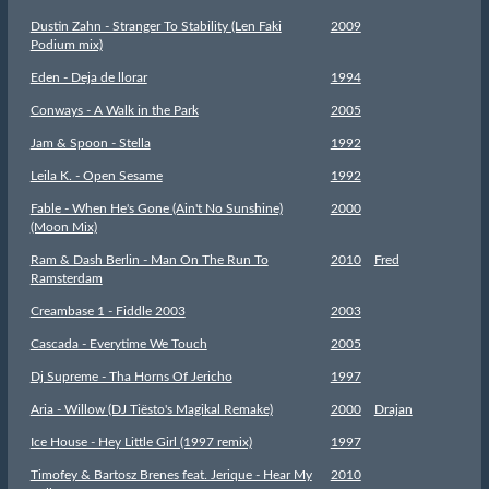
Dustin Zahn - Stranger To Stability (Len Faki
2009
Podium mix)
Eden - Deja de llorar
1994
Conways - A Walk in the Park
2005
Jam & Spoon - Stella
1992
Leila K. - Open Sesame
1992
Fable - When He's Gone (Ain't No Sunshine)
2000
(Moon Mix)
Ram & Dash Berlin - Man On The Run To
2010
Fred
Ramsterdam
Creambase 1 - Fiddle 2003
2003
Cascada - Everytime We Touch
2005
Dj Supreme - Tha Horns Of Jericho
1997
Aria - Willow (DJ Tiësto's Magikal Remake)
2000
Drajan
Ice House - Hey Little Girl (1997 remix)
1997
Timofey & Bartosz Brenes feat. Jerique - Hear My
2010