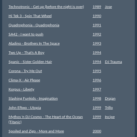
Technotronic - Get up (before the night is over)
1989
Jose
Hi Tek 3 - Spin That Wheel
1990
Quadrophonia - Quadrophonia
1991
SA42 - I want to push
1992
Aladino - Brothers In The Space
1993
Two Up - That's A Boy
1994
Spanic - Sister Golden Hair
1994
DJ Trauma
Corona - Try Me Out
1995
Clima-X - Air Please
1996
Korpus - Liberty
1997
Slashing Funkids - Imagination
1998
Drajan
John Eftwo - Utopia
1999
Trillo
Mythos 'n DJ Cosmo - The Heart of the Ocean
1999
Incipe
(Titanic)
Spoiled and Zigo - More and More
2000