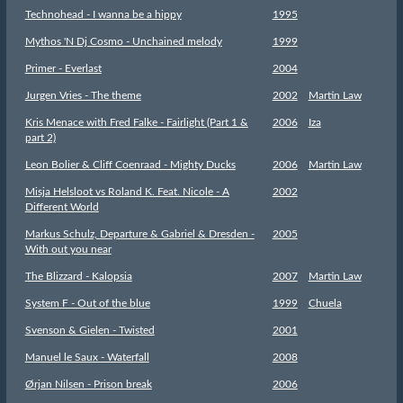
Technohead - I wanna be a hippy
1995
Mythos 'N Dj Cosmo - Unchained melody
1999
Primer - Everlast
2004
Jurgen Vries - The theme
2002
Martin Law
Kris Menace with Fred Falke - Fairlight (Part 1 &
2006
Iza
part 2)
Leon Bolier & Cliff Coenraad - Mighty Ducks
2006
Martin Law
Misja Helsloot vs Roland K. Feat. Nicole - A
2002
Different World
Markus Schulz, Departure & Gabriel & Dresden -
2005
With out you near
The Blizzard - Kalopsia
2007
Martin Law
System F - Out of the blue
1999
Chuela
Svenson & Gielen - Twisted
2001
Manuel le Saux - Waterfall
2008
Ørjan Nilsen - Prison break
2006