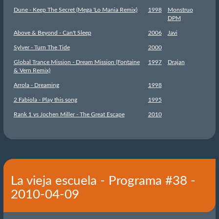
Dune - Keep The Secret (Mega 'Lo Mania Remix)
1998
Monstruo
DPM
Above & Beyond - Can't Sleep
2006
Javi
Sylver - Turn The Tide
2000
Global Trance Mission - Dream Mission (Fontaine
1997
Drajan
& Vern Remix)
Arrola - Dreaming
1998
2 Fabiola - Play this song
1995
Rank 1 vs Jochen Miller - The Great Escape
2010
La vieja escuela - Programa #38 -
2010-04-09