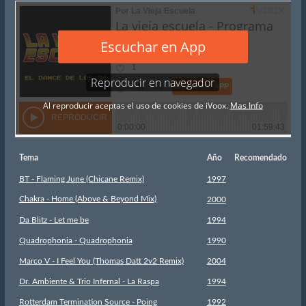
Tema
Año
Recomendado
BT - Flaming June (Chicane Remix)
1997
Chakra - Home (Above & Beyond Mix)
2000
Da Blitz - Let me be
1994
Quadrophonia - Quadrophonia
1990
Marco V - I Feel You (Thomas Datt 2v2 Remix)
2004
Dr. Ambiente & Trio Infernal - La Raspa
1994
Rotterdam Termination Source - Poing
1992