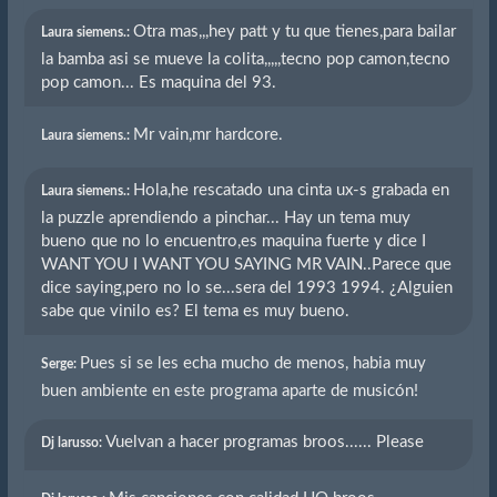
Otra mas,,,hey patt y tu que tienes,para bailar
Laura siemens.:
la bamba asi se mueve la colita,,,,,tecno pop camon,tecno
pop camon... Es maquina del 93.
Mr vain,mr hardcore.
Laura siemens.:
Hola,he rescatado una cinta ux-s grabada en
Laura siemens.:
la puzzle aprendiendo a pinchar... Hay un tema muy
bueno que no lo encuentro,es maquina fuerte y dice I
WANT YOU I WANT YOU SAYING MR VAIN..Parece que
dice saying,pero no lo se...sera del 1993 1994. ¿Alguien
sabe que vinilo es? El tema es muy bueno.
Pues si se les echa mucho de menos, habia muy
Serge:
buen ambiente en este programa aparte de musicón!
Vuelvan a hacer programas broos...... Please
Dj larusso: