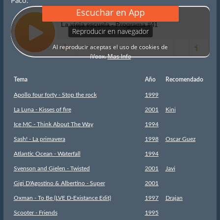
Paco.
Tema
Año
Recomendado
Apollo four forty - Stop the rock
1999
La Luna - Kisses of fire
2001
Kini
Ice MC - Think About The Way
1994
Sash! - La primavera
1998
Oscar Guez
Atlantic Ocean - Waterfall
1994
Svenson and Gielen - Twisted
2001
Javi
Gigi D'Agostino & Albertino - Super
2001
Oxman - To Be (LVE D-Existance Edit)
1997
Drajan
Scooter - Friends
1995