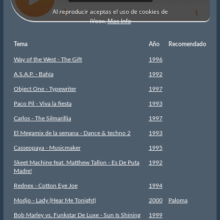
Tema
Año
Recomendado
Way of the West - The Gift
1996
A.S.A.P. - Bahía
1992
Object One - Typewriter
1997
Paco Pil - Viva la fiesta
1993
Carlos - The Silmarillia
1997
El Megamix de la semana - Dance & techno 2
1993
Casseopaya - Musicmaker
1995
Skeet Machine feat. Matthew Tallon - Es De Puta
1992
Madre!
Rednex - Cotton Eye Joe
1994
Modjo - Lady (Hear Me Tonight)
2000
Paloma
Bob Marley vs. Funkstar De Luxe - Sun Is Shining
1999