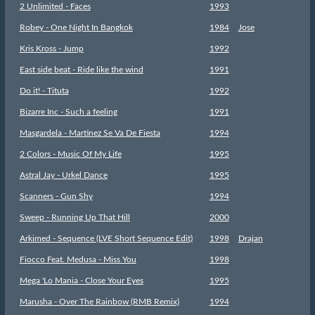
2 Unlimited - Faces
1993
Robey - One Night In Bangkok
1984
Jose
Kris Kross - Jump
1992
East side beat - Ride like the wind
1991
Do it! - Tituta
1992
Bizarre Inc - Such a feeling
1991
Masgardela - Martinez Se Va De Fiesta
1994
2 Colors - Music Of My Life
1995
Astral Jay - Urkel Dance
1995
Scanners - Gun Shy
1994
Sweep - Running Up That Hill
2000
Arkimed - Sequence (LVE Short Sequence Edit)
1998
Drajan
Fiocco Feat. Medusa - Miss You
1998
Mega 'Lo Mania - Close Your Eyes
1995
Marusha - Over The Rainbow (RMB Remix)
1994