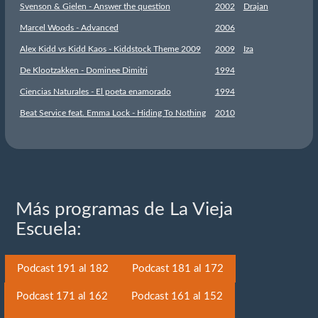
Svenson & Gielen - Answer the question
2002
Drajan
Marcel Woods - Advanced
2006
Alex Kidd vs Kidd Kaos - Kiddstock Theme 2009
2009
Iza
De Klootzakken - Dominee Dimitri
1994
Ciencias Naturales - El poeta enamorado
1994
Beat Service feat. Emma Lock - Hiding To Nothing
2010
Más programas de La Vieja
Escuela:
Podcast 191 al 182
Podcast 181 al 172
Podcast 171 al 162
Podcast 161 al 152