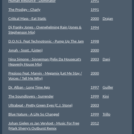
Human Resource - Dominator
1991
The Prodigy - Charly
1991
Critical Mass - Eat Static
2000
Drajan
Dj Franky Jones - Overwhelming Rain (Jones &
1994
Stephenson Mix)
D.O.N.S. Feat Technotronic - Pump Up The Jam
1998
Jonah - Sssst...(Listen)
2000
Nina Simone - Sinnerman (Felix Da Housecat's
2003
Dani
Heavenly House Mix)
Prezioso Feat. Marvin - Megamix (Let Me Stay /
2000
Voices / Tell Me Why)
Dr. Alban - Long Time Ago
1997
Guiller
The Soundlovers - Surrender
1999
Kini
Ultrabeat - Pretty Green Eyes (C.J. Stone)
2003
Blue Nature - A Life So Changed
1999
Trillo
Johan Gielen vs Jan Vervloet - Music For Free
2012
(Mark Sherry's Outburst Remix