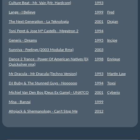
Culture Beat - Mr. Vain (Mr. Hardcore)
1993
Lange - I Believe
1999
Fred
The Next Generation - La Teknologia
2001
Drajan
Toni Peret & Jose Mª Castells - Megatron 2
1994
Generis - Dreams
1995
Incipe
Sunniva - Feelings (2003 Modular Rmx)
2003
Dance 2 Trance - Power Of American Natives (Dj
1998
Enrique
Quicksilver rmx)
Mr Dracula - Mr Dracula (Techno Version)
1993
Martin Law
DJ Buby & The Stunned Guys - Noooooo
1994
Toxsi
Michiel Van Den Bos (Deus Ex Game) - UNATCO
2001
Cyberio
Misa - Banzai
1999
Afrojack & Shermanology - Can't Stop Me
2012