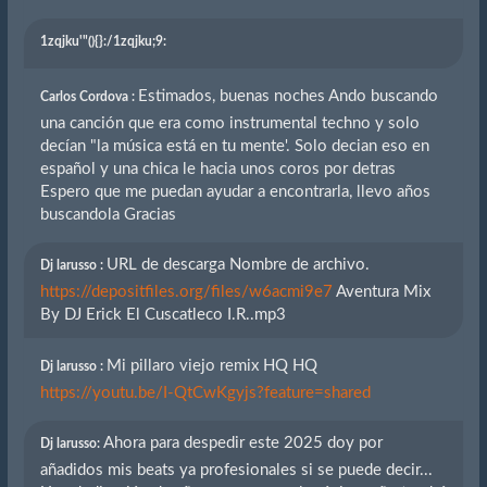
1zqjku'"(){}
:/1zqjku;9:
Estimados, buenas noches Ando buscando
Carlos Cordova :
una canción que era como instrumental techno y solo
decían "la música está en tu mente'. Solo decian eso en
español y una chica le hacia unos coros por detras
Espero que me puedan ayudar a encontrarla, llevo años
buscandola Gracias
URL de descarga Nombre de archivo.
Dj larusso :
https://depositfiles.org/files/w6acmi9e7
Aventura Mix
By DJ Erick El Cuscatleco I.R..mp3
Mi pillaro viejo remix HQ HQ
Dj larusso :
https://youtu.be/I-QtCwKgyjs?feature=shared
Ahora para despedir este 2025 doy por
Dj larusso:
añadidos mis beats ya profesionales si se puede decir...