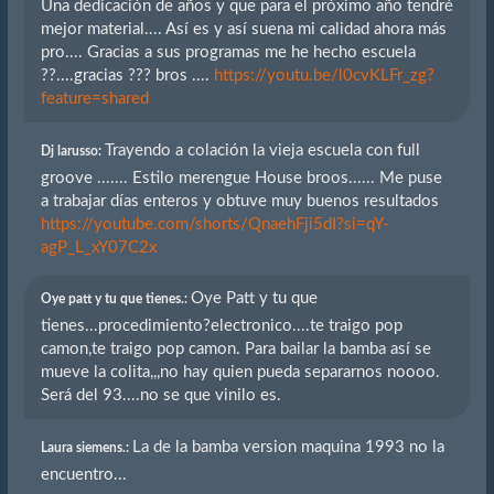
Una dedicación de años y que para el próximo año tendré
mejor material.... Así es y así suena mi calidad ahora más
pro.... Gracias a sus programas me he hecho escuela
??....gracias ??? bros ....
https://youtu.be/l0cvKLFr_zg?
feature=shared
Trayendo a colación la vieja escuela con full
Dj larusso:
groove ....... Estilo merengue House broos...... Me puse
a trabajar días enteros y obtuve muy buenos resultados
https://youtube.com/shorts/QnaehFji5dI?si=qY-
agP_L_xY07C2x
Oye Patt y tu que
Oye patt y tu que tienes.:
tienes...procedimiento?electronico....te traigo pop
camon,te traigo pop camon. Para bailar la bamba así se
mueve la colita,,,no hay quien pueda separarnos noooo.
Será del 93....no se que vinilo es.
La de la bamba version maquina 1993 no la
Laura siemens.:
encuentro...