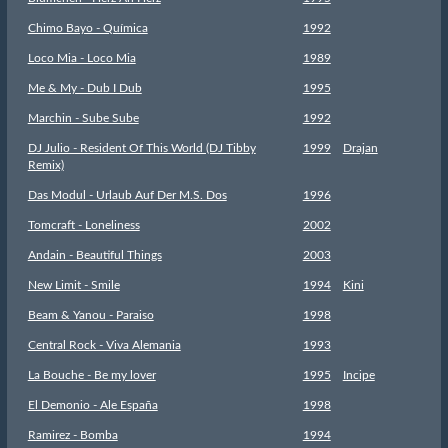
Chimo Bayo - Química
1992
Loco Mia - Loco Mia
1989
Me & My - Dub I Dub
1995
Marchin - Sube Sube
1992
DJ Julio - Resident Of This World (DJ Tibby
1999
Drajan
Remix)
Das Modul - Urlaub Auf Der M.S. Dos
1996
Tomcraft - Loneliness
2002
Andain - Beautiful Things
2003
New Limit - Smile
1994
Kini
Beam & Yanou - Paraiso
1998
Central Rock - Viva Alemania
1993
La Bouche - Be my lover
1995
Incipe
El Demonio - Ale España
1998
Ramirez - Bomba
1994