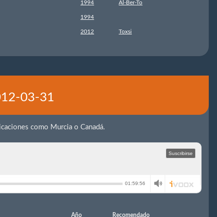
1994
Al-Ber-To
1994
2012
Toxsi
2012-03-31
icaciones como Murcia o Canadá.
Año
Recomendado