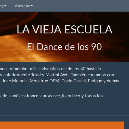
log
Acerca de
LA VIEJA ESCUELA
El Dance de los 90
dance remember más carismático desde los 80 hasta la
 (y anteriormente Toxsi y MartinLAW). También contamos con
rio, Jose Melodjs, Monstruo DPM, David Casani, Enrique y demás
de la música trance, eurodance, italodisco y todos los