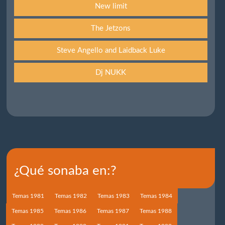
New limit
The Jetzons
Steve Angello and Laidback Luke
Dj NUKK
¿Qué sonaba en:?
Temas 1981
Temas 1982
Temas 1983
Temas 1984
Temas 1985
Temas 1986
Temas 1987
Temas 1988