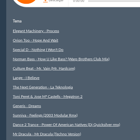
Tema
Elegant Machinery - Process
Orion Too - Hope And Wait
Special D - Nothing I Won't Do
Norman Bass - How U Like Bass? (Warp Brothers Club Mix)
Culture Beat - Mr. Vain (Mr. Hardcore)
Lange - I Believe
The Next Generation - La Teknologia
Toni Peret & Jose Mª Castells - Megatron 2
Generis - Dreams
Sunniva - Feelings (2003 Modular Rmx)
Dance 2 Trance - Power Of American Natives (Dj Quicksilver rmx)
Mr Dracula - Mr Dracula (Techno Version)