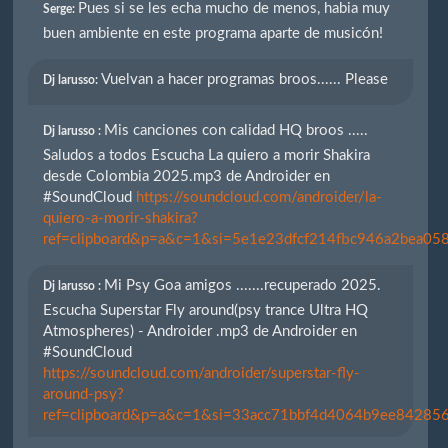
Pues si se les echa mucho de menos, habia muy
Serge:
buen ambiente en este programa aparte de musicón!
Vuelvan a hacer programas broos...... Please
Dj larusso:
Mis canciones con calidad HQ broos .....
Dj larusso :
Saludos a todos Escucha La quiero a morir Shakira
desde Colombia 2025.mp3 de Androider en
#SoundCloud
https://soundcloud.com/androider/la-
quiero-a-morir-shakira?
ref=clipboard&p=a&c=1&si=5e1e23dfcf214fbc946a2bea058
Mi Psy Goa amigos .......recuperado 2025.
Dj larusso :
Escucha Superstar Fly around(psy trance Ultra HQ
Atmospheres) - Androider .mp3 de Androider en
#SoundCloud
https://soundcloud.com/androider/superstar-fly-
around-psy?
ref=clipboard&p=a&c=1&si=33acc71bbf4d4064b9ee842856e