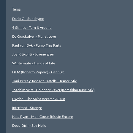
Tema
Dario G - Sunchyme
4 Strings - Turn It Around
DJ Quicksilver - Planet Love
Paul van Dyk - Pump This Party
Joy Kitikonti - Joyenergizer
Wintermute - Hands of fate
DEM (Roberto Ropero) - Get high
Toni Peret y Jose Mª Castells - Trance Mix
Joachim Witt - Goldener Raver (Komakino Rave Mix)
Psyche - The Saint Became A Lust
Interfront - Strange
Kate Ryan - Mon Coeur Résiste Encore
Deep Dish - Say Hello