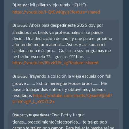
Mi pillaro viejo remix HQ HQ
Dj larusso :
https://youtu.be/I-QtCwKgyjs?feature=shared
Ahora para despedir este 2025 doy por
Dj larusso:
añadidos mis beats ya profesionales si se puede
decir... Una dedicación de años y que para el próximo
año tendré mejor material.... Así es y así suena mi
calidad ahora más pro.... Gracias a sus programas me
he hecho escuela ??....gracias ??? bros ....
https://youtu.be/l0cvKLFr_zg?feature=shared
Trayendo a colación la vieja escuela con full
Dj larusso:
groove ....... Estilo merengue House broos...... Me
puse a trabajar días enteros y obtuve muy buenos
resultados
https://youtube.com/shorts/QnaehFji5dI?
si=qY-agP_L_xY07C2x
Oye Patt y tu que
Oye patt y tu que tienes.:
tienes...procedimiento?electronico....te traigo pop
camon,te traigo pop camon. Para bailar la bamba así se