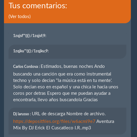
Tus comentarios:
(Ver todos)
1zqjsf'"(){}
:/1zqjsf;9:
1zqjku'"(){}
:/1zqjku;9:
Estimados, buenas noches Ando
Carlos Cordova :
buscando una canción que era como instrumental
techno y solo decían "la música está en tu mente'.
Solo decian eso en español y una chica le hacia unos
coros por detras Espero que me puedan ayudar a
encontrarla, llevo años buscandola Gracias
URL de descarga Nombre de archivo.
Dj larusso :
https://depositfiles.org/files/w6acmi9e7
Aventura
Mix By DJ Erick El Cuscatleco I.R..mp3