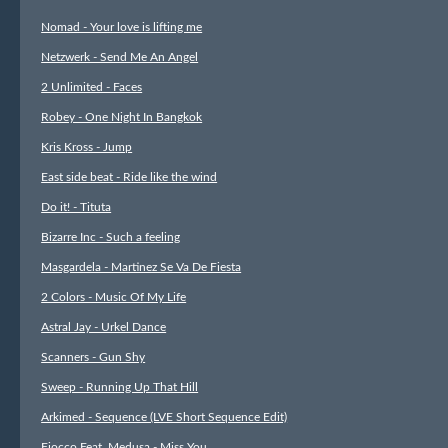
Nomad - Your love is lifting me
Netzwerk - Send Me An Angel
2 Unlimited - Faces
Robey - One Night In Bangkok
Kris Kross - Jump
East side beat - Ride like the wind
Do it! - Tituta
Bizarre Inc - Such a feeling
Masgardela - Martinez Se Va De Fiesta
2 Colors - Music Of My Life
Astral Jay - Urkel Dance
Scanners - Gun Shy
Sweep - Running Up That Hill
Arkimed - Sequence (LVE Short Sequence Edit)
Fiocco Feat. Medusa - Miss You