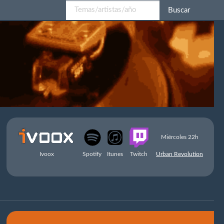
Buscar
Miércoles 22h
Ivoox
Spotify
Itunes
Twitch
Urban Revolution