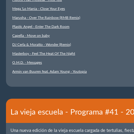
Mega 'Lo Mania - Close Your Eyes
Marusha - Over The Rainbow (RMB Remix)
Plastic Angel - Enter The Dark Room
Capella - Move on baby
DJ Cerla & Moratto - Wonder (Remix)
Masterboy - Feel The Heat Of The Night
O.M.D. - Messages
Armin van Buuren feat. Adam Young - Youtopia
La vieja escuela - Programa #41 - 
Una nueva edición de la vieja escuela cargada de tertulias, fies