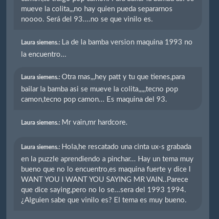
mueve la colita,,,no hay quien pueda separarnos
noooo. Será del 93....no se que vinilo es.
La de la bamba version maquina 1993 no
Laura siemens.:
la encuentro...
Otra mas,,,hey patt y tu que tienes,para
Laura siemens.:
bailar la bamba asi se mueve la colita,,,,,tecno pop
camon,tecno pop camon... Es maquina del 93.
Mr vain,mr hardcore.
Laura siemens.:
Hola,he rescatado una cinta ux-s grabada
Laura siemens.:
en la puzzle aprendiendo a pinchar... Hay un tema muy
bueno que no lo encuentro,es maquina fuerte y dice I
WANT YOU I WANT YOU SAYING MR VAIN..Parece
que dice saying,pero no lo se...sera del 1993 1994.
¿Alguien sabe que vinilo es? El tema es muy bueno.