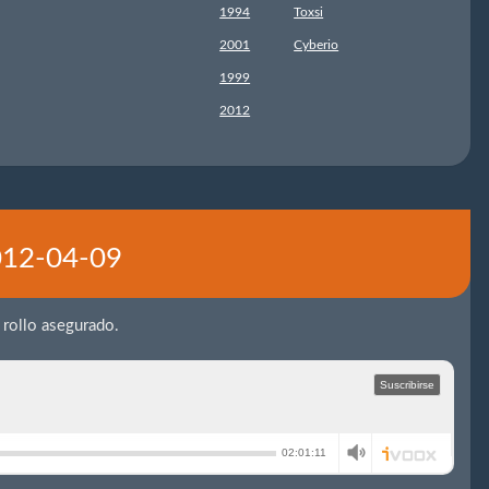
1994
Toxsi
2001
Cyberio
1999
2012
2012-04-09
 rollo asegurado.