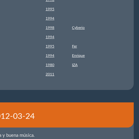
1995
1994
1998
Cyberio
1994
1995
Fer
1994
Enrique
1980
IZA
2011
2012-03-24
ta y buena música.