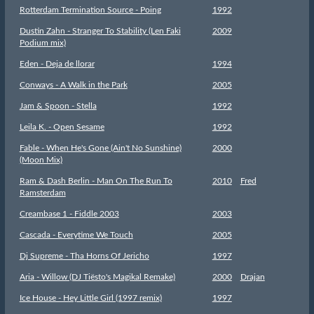
Rotterdam Termination Source - Poing
1992
Dustin Zahn - Stranger To Stability (Len Faki
2009
Podium mix)
Eden - Deja de llorar
1994
Conways - A Walk in the Park
2005
Jam & Spoon - Stella
1992
Leila K. - Open Sesame
1992
Fable - When He's Gone (Ain't No Sunshine)
2000
(Moon Mix)
Ram & Dash Berlin - Man On The Run To
2010
Fred
Ramsterdam
Creambase 1 - Fiddle 2003
2003
Cascada - Everytime We Touch
2005
Dj Supreme - Tha Horns Of Jericho
1997
Aria - Willow (DJ Tiësto's Magikal Remake)
2000
Drajan
Ice House - Hey Little Girl (1997 remix)
1997