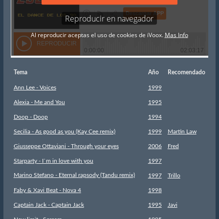
Tema
Año
Recomendado
Ann Lee - Voices
1999
Alexia - Me and You
1995
Doop - Doop
1994
Secilia - As good as you (Kay Cee remix)
1999
Martin Law
Giusseppe Ottaviani - Through your eyes
2006
Fred
Starparty - I`m in love with you
1997
Marino Stefano - Eternal rapsody (Tandu remix)
1997
Trillo
Faby & Xavi Beat - Nova 4
1998
Captain Jack - Captain Jack
1995
Javi