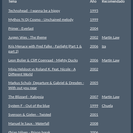
Tema
Año
Recomendado
Technohead - I wanna be a hippy
1995
Mythos 'N Dj Cosmo - Unchained melody
1999
Primer - Everlast
2004
Jurgen Vries - The theme
2002
Martin Law
Kris Menace with Fred Falke - Fairlight (Part 1 &
2006
Iza
part 2)
Leon Bolier & Cliff Coenraad - Mighty Ducks
2006
Martin Law
Misja Helsloot vs Roland K. Feat. Nicole - A
2002
Different World
Markus Schulz, Departure & Gabriel & Dresden -
2005
With out you near
The Blizzard - Kalopsia
2007
Martin Law
System F - Out of the blue
1999
Chuela
Svenson & Gielen - Twisted
2001
Manuel le Saux - Waterfall
2008
Ørjan Nilsen - Prison break
2006