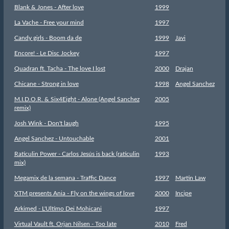
Blank & Jones - After love
1999
La Vache - Free your mind
1997
Candy girls - Boom da de
1999
Javi
Encore! - Le Disc Jockey
1997
Quadran ft. Tacha - The love I lost
2000
Drajan
Chicane - Strong in love
1998
Angel Sanchez
M.I.D.O.R. & Six4Eight - Alone (Angel Sanchez
2005
remix)
Josh Wink - Don't laugh
1995
Angel Sanchez - Untouchable
2001
Raticulin Power - Carlos Jesús is back (raticulin
1993
mix)
Megamix de la semana - Traffic Dance
1997
Martin Law
XTM presents Ania - Fly on the wings of love
2000
Incipe
Arkimed - L'Ultimo Dei Mohicani
1997
Virtual Vault ft. Orjan Nilsen - Too late
2010
Fred