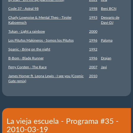
Code 37 - Astral 98
1998
Beni BCN
Charly Lownoise & Mental Theo - Tiroler
1993
Desvarío de
Kaboemsch
Davi-DJ
Tukan - Light a rainbow
2000
Los Pitufos Makineros - Somos los Pitufos
1996
Paloma
Spanic - Bring on the night
1992
B-Bom - Blade Runner
1996
Drajan
Ferry Corsten - The Race
2007
Javi
James Horner ft. Leona Lewis - I see you (Cosmic
2010
Gate remix)
La vieja escuela - Programa #35 -
2010-03-19