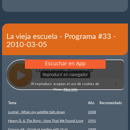
La vieja escuela - Programa #33 -
2010-03-05
Tema
Año
Recomendado
Lustral - When my satellite falls down
2008
Heavy D. & The Boyz - Now That We Found Love
1991
Groovy 69 - Stardust medley with Dust
1998