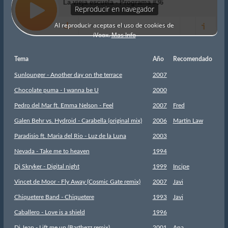
Tema
Año
Recomendado
Sunlounger - Another day on the terrace
2007
Chocolate puma - I wanna be U
2000
Pedro del Mar ft. Emma Nelson - Feel
2007
Fred
Galen Behr vs. Hydroid - Carabella (original mix)
2006
Martin Law
Paradisio ft. Maria del Rio - Luz de la Luna
2003
Nevada - Take me to heaven
1994
Dj Skryker - Digital night
1999
Incipe
Vincet de Moor - Fly Away (Cosmic Gate remix)
2007
Javi
Chiquetere Band - Chiquetere
1993
Javi
Caballero - Love is a shield
1996
Dj Jean - Lift me up (Barthezz remix)
2001
Ana