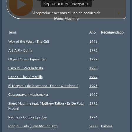
Tema
Año
Recomendado
Way of the West - The Gift
1996
A.S.A.P. - Bahía
1992
Object One - Typewriter
1997
Paco Pil - Viva la fiesta
1993
Carlos - The Silmarillia
1997
El Megamix de la semana - Dance & techno 2
1993
Casseopaya - Musicmaker
1995
Skeet Machine feat. Matthew Tallon - Es De Puta
1992
Madre!
Rednex - Cotton Eye Joe
1994
Modjo - Lady (Hear Me Tonight)
2000
Paloma