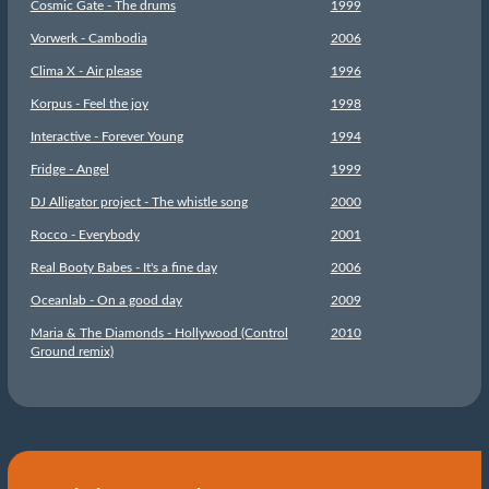
Cosmic Gate - The drums
1999
Vorwerk - Cambodia
2006
Clima X - Air please
1996
Korpus - Feel the joy
1998
Interactive - Forever Young
1994
Fridge - Angel
1999
DJ Alligator project - The whistle song
2000
Rocco - Everybody
2001
Real Booty Babes - It's a fine day
2006
Oceanlab - On a good day
2009
Maria & The Diamonds - Hollywood (Control
2010
Ground remix)