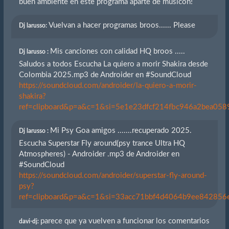
buen ambiente en este programa aparte de musicón!
Vuelvan a hacer programas broos...... Please
Dj larusso:
Mis canciones con calidad HQ broos .....
Dj larusso :
Saludos a todos Escucha La quiero a morir Shakira desde
Colombia 2025.mp3 de Androider en #SoundCloud
https://soundcloud.com/androider/la-quiero-a-morir-
shakira?
ref=clipboard&p=a&c=1&si=5e1e23dfcf214fbc946a2bea0589
Mi Psy Goa amigos .......recuperado 2025.
Dj larusso :
Escucha Superstar Fly around(psy trance Ultra HQ
Atmospheres) - Androider .mp3 de Androider en
#SoundCloud
https://soundcloud.com/androider/superstar-fly-around-
psy?
ref=clipboard&p=a&c=1&si=33acc71bbf4d4064b9ee842856eb
parece que ya vuelven a funcionar los comentarios
davi-dj: