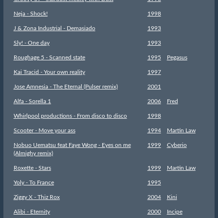
Neja - Shock!
1998
J & Zona Industrial - Demasiado
1993
Sly! - One day
1993
Roughage 5 - Scanned state
1995
Pegasus
Kai Tracid - Your own reality
1997
Jose Amnesia - The Eternal (Pulser remix)
2001
Alfa - Sorella 1
2006
Fred
Whirlpool productions - From disco to disco
1998
Scooter - Move your ass
1994
Martin Law
Nobuo Uematsu feat Faye Wong - Eyes on me
1999
Cyberio
(Almighy remix)
Roxette - Stars
1999
Martin Law
Yoly - To France
1995
Ziggy X - Thiz Rox
2004
Kini
Alibi - Eternity
2000
Incipe