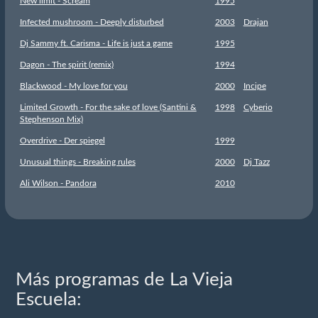
New limit - Scream
1995
Infected mushroom - Deeply disturbed
2003
Drajan
Dj Sammy ft. Carisma - Life is just a game
1995
Dagon - The spirit (remix)
1994
Blackwood - My love for you
2000
Incipe
Limited Growth - For the sake of love (Santini &
1998
Cyberio
Stephenson Mix)
Overdrive - Der spiegel
1999
Unusual things - Breaking rules
2000
Dj Tazz
Ali Wilson - Pandora
2010
Más programas de La Vieja
Escuela: