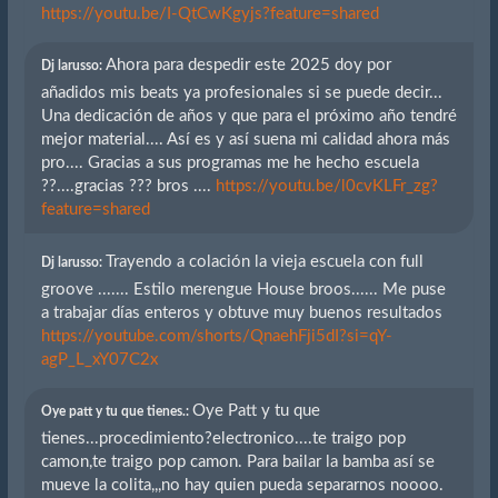
https://youtu.be/I-QtCwKgyjs?feature=shared
Ahora para despedir este 2025 doy por
Dj larusso:
añadidos mis beats ya profesionales si se puede decir...
Una dedicación de años y que para el próximo año tendré
mejor material.... Así es y así suena mi calidad ahora más
pro.... Gracias a sus programas me he hecho escuela
??....gracias ??? bros ....
https://youtu.be/l0cvKLFr_zg?
feature=shared
Trayendo a colación la vieja escuela con full
Dj larusso:
groove ....... Estilo merengue House broos...... Me puse
a trabajar días enteros y obtuve muy buenos resultados
https://youtube.com/shorts/QnaehFji5dI?si=qY-
agP_L_xY07C2x
Oye Patt y tu que
Oye patt y tu que tienes.:
tienes...procedimiento?electronico....te traigo pop
camon,te traigo pop camon. Para bailar la bamba así se
mueve la colita,,,no hay quien pueda separarnos noooo.