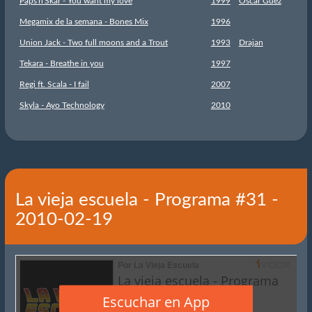
Paps'n'Skar - You want my love
1999
Oscar Guez
Megamix de la semana - Bones Mix
1996
Union Jack - Two full moons and a Trout
1993
Drajan
Tekara - Breathe in you
1997
Regi ft. Scala - I fail
2007
Skyla - Ayo Technology
2010
La vieja escuela - Programa #31 -
2010-02-19