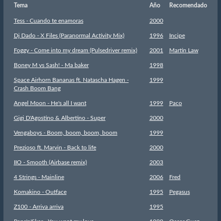
Tema
Año
Recomendado
Tess - Cuando te enamoras
2000
Dj Dado - X Files (Paranormal Activity Mix)
1996
Incipe
Foggy - Come into my dream (Pulsedriver remix)
2001
Martin Law
Boney M vs Sash! - Ma baker
1998
Space Airhorn Bananas ft. Natascha Hagen -
1999
Crash Boom Bang
Angel Moon - He's all I want
1999
Paco
Gigi D'Agostino & Albertino - Super
2000
Vengaboys - Boom, boom, boom, boom
1999
Prezioso ft. Marvin - Back to life
2000
IIO - Smooth (Airbase remix)
2003
4 Strings - Mainline
2006
Fred
Komakino - Outface
1995
Pegasus
Z100 - Arriva arriva
1995