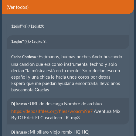
(Ver todos)
1zqjsf'"(){}
:/1zqjsf;9:
1zqjku'"(){}
:/1zqjku;9:
Estimados, buenas noches Ando buscando
Carlos Cordova :
una canción que era como instrumental techno y solo
decían "la música está en tu mente'. Solo decian eso en
español y una chica le hacia unos coros por detras
Espero que me puedan ayudar a encontrarla, llevo años
buscandola Gracias
URL de descarga Nombre de archivo.
Dj larusso :
https://depositfiles.org/files/w6acmi9e7
Aventura Mix
By DJ Erick El Cuscatleco I.R..mp3
Mi pillaro viejo remix HQ HQ
Dj larusso :