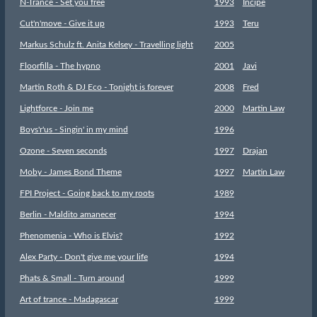
N-Trance - Set you free
1993
Incipe
Cut'n'move - Give it up
1993
Teru
Markus Schulz ft. Anita Kelsey - Travelling light
2005
Floorfilla - The hypno
2001
Javi
Martin Roth & DJ Eco - Tonight is forever
2008
Fred
Lightforce - Join me
2000
Martin Law
Boys'r'us - Singin' in my mind
1996
Ozone - Seven seconds
1997
Drajan
Moby - James Bond Theme
1997
Martin Law
FPI Project - Going back to my roots
1989
Berlin - Maldito amanecer
1994
Phenomenia - Who is Elvis?
1992
Alex Party - Don't give me your life
1994
Phats & Small - Turn around
1999
Art of trance - Madagascar
1999