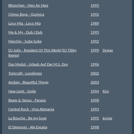
Blümchen - Herz An Herz
1995
Chimo Bayo - Química
1992
Loco Mia - Loco Mia
1989
Me & My - Dub I Dub
1995
Marchin - Sube Sube
1992
DJ Julio - Resident Of This World (DJ Tibby
1999
Drajan
Remix)
Das Modul - Urlaub Auf Der M.S. Dos
1996
Tomcraft - Loneliness
2002
Andain - Beautiful Things
2003
New Limit - Smile
1994
Kini
Beam & Yanou - Paraiso
1998
Central Rock - Viva Alemania
1993
La Bouche - Be my lover
1995
Incipe
El Demonio - Ale España
1998