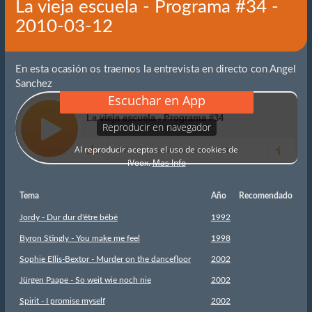
La vieja escuela - Programa #34 -
2010-03-12
En esta ocasión os traemos la entrevista en directo con Angel
Sanchez
Tema
Año
Recomendado
Jordy - Dur dur d'être bébé
1992
Byron Stingly - You make me feel
1998
Sophie Ellis-Bextor - Murder on the dancefloor
2002
Jürgen Paape - So weit wie noch nie
2002
Spirit - I promise myself
2002