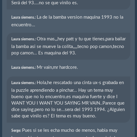
Será del 93....no se que vinilo es.
La de la bamba version maquina 1993 no la
Laura siemens.:
encuentro...
Otra mas,,,hey patt y tu que tienes,para bailar
Laura siemens.:
la bamba asi se mueve la colita,,,,,tecno pop camon,tecno
pop camon... Es maquina del 93.
Mr vain,mr hardcore.
Laura siemens.:
Hola,he rescatado una cinta ux-s grabada en
Laura siemens.:
la puzzle aprendiendo a pinchar... Hay un tema muy
bueno que no lo encuentro,es maquina fuerte y dice I
WANT YOU I WANT YOU SAYING MR VAIN..Parece que
dice saying,pero no lo se...sera del 1993 1994. ¿Alguien
sabe que vinilo es? El tema es muy bueno.
Pues si se les echa mucho de menos, habia muy
Serge: