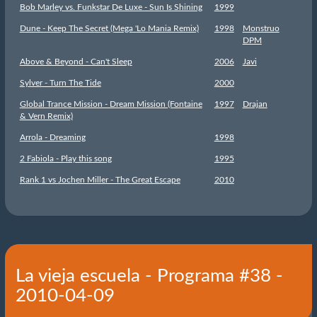
Bob Marley vs. Funkstar De Luxe - Sun Is Shining
1999
Dune - Keep The Secret (Mega 'Lo Mania Remix)
1998
Monstruo
DPM
Above & Beyond - Can't Sleep
2006
Javi
Sylver - Turn The Tide
2000
Global Trance Mission - Dream Mission (Fontaine
1997
Drajan
& Vern Remix)
Arrola - Dreaming
1998
2 Fabiola - Play this song
1995
Rank 1 vs Jochen Miller - The Great Escape
2010
La vieja escuela - Programa #38 -
2010-04-09