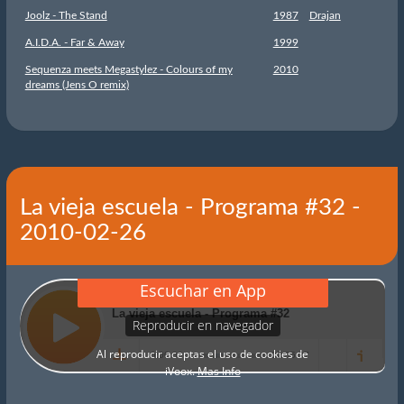
Joolz - The Stand
1987
Drajan
A.I.D.A. - Far & Away
1999
Sequenza meets Megastylez - Colours of my
2010
dreams (Jens O remix)
La vieja escuela - Programa #32 -
2010-02-26