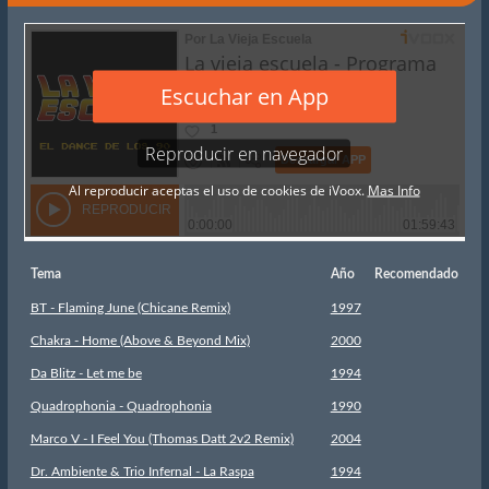
Tema
Año
Recomendado
BT - Flaming June (Chicane Remix)
1997
Chakra - Home (Above & Beyond Mix)
2000
Da Blitz - Let me be
1994
Quadrophonia - Quadrophonia
1990
Marco V - I Feel You (Thomas Datt 2v2 Remix)
2004
Dr. Ambiente & Trio Infernal - La Raspa
1994