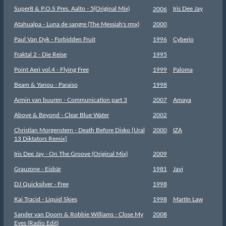
Super8 & P.O.S Pres. Aalto - 5(Original Mix)
Iris Dee Jay
2006
Atahualpa - Luna de sangre (The Messiah's rmx)
2000
Paul Van Dyk - Forbidden Fruit
1996
Cyberio
Fraktal 2 - Die Reise
1995
Point Aeri vol.4 - Flying Free
1999
Paloma
Beam & Yanou - Paraiso
1998
Armin van buuren - Communication part 3
2007
Amaya
Above & Beyond - Clear Blue Water
2002
Christian Morgenstern - Death Before Disko [Ural
2000
IZA
13 Diktators Remix]
Iris Dee Jay - On The Groove (Original Mix)
2009
Grauzone - Eisbär
1981
Javi
DJ Quicksilver - Free
1998
Kai Tracid - Liquid Skies
1998
Martin Law
Sander van Doorn & Robbie Williams - Close My
2008
Eyes (Radio Edit)