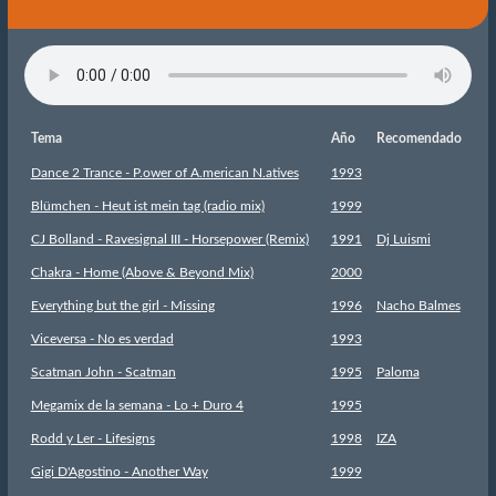
Tema
Año
Recomendado
Dance 2 Trance - P.ower of A.merican N.atives
1993
Blümchen - Heut ist mein tag (radio mix)
1999
CJ Bolland - Ravesignal III - Horsepower (Remix)
1991
Dj Luismi
Chakra - Home (Above & Beyond Mix)
2000
Everything but the girl - Missing
1996
Nacho Balmes
Viceversa - No es verdad
1993
Scatman John - Scatman
1995
Paloma
Megamix de la semana - Lo + Duro 4
1995
Rodd y Ler - Lifesigns
1998
IZA
Gigi D'Agostino - Another Way
1999