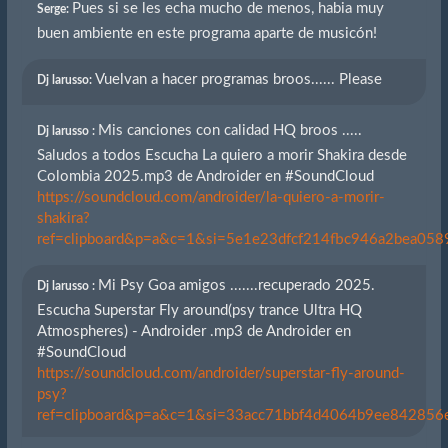
Pues si se les echa mucho de menos, habia muy
Serge:
buen ambiente en este programa aparte de musicón!
Vuelvan a hacer programas broos...... Please
Dj larusso:
Mis canciones con calidad HQ broos .....
Dj larusso :
Saludos a todos Escucha La quiero a morir Shakira desde
Colombia 2025.mp3 de Androider en #SoundCloud
https://soundcloud.com/androider/la-quiero-a-morir-
shakira?
ref=clipboard&p=a&c=1&si=5e1e23dfcf214fbc946a2bea0589
Mi Psy Goa amigos .......recuperado 2025.
Dj larusso :
Escucha Superstar Fly around(psy trance Ultra HQ
Atmospheres) - Androider .mp3 de Androider en
#SoundCloud
https://soundcloud.com/androider/superstar-fly-around-
psy?
ref=clipboard&p=a&c=1&si=33acc71bbf4d4064b9ee842856eb