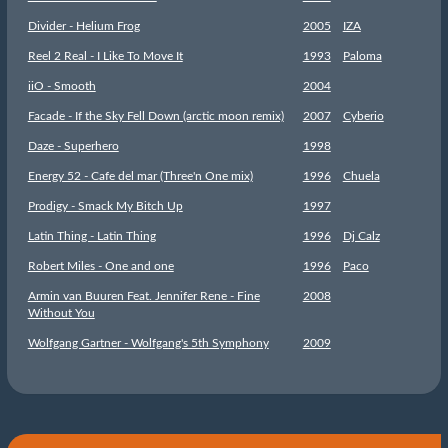
Divider - Helium Frog
2005
IZA
Reel 2 Real - I Like To Move It
1993
Paloma
iiO - Smooth
2004
Facade - If the Sky Fell Down (arctic moon remix)
2007
Cyberio
Daze - Superhero
1998
Energy 52 - Cafe del mar (Three'n One mix)
1996
Chuela
Prodigy - Smack My Bitch Up
1997
Latin Thing - Latin Thing
1996
Dj Calz
Robert Miles - One and one
1996
Paco
Armin van Buuren Feat. Jennifer Rene - Fine
2008
Without You
Wolfgang Gartner - Wolfgang's 5th Symphony
2009