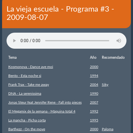
La vieja escuela - Programa #3 -
2009-08-07
Tema
Año
Recomendado
Kosmonova - Dance ave moi
2000
Bento - Esta noche si
1994
Frank Trax - Take me away
2004
Siky
DNA - La serenissima
1990
Jonas Steur feat Jennifer Rene - Fall into pieces
2007
El Megamix de la semana - Máquina total 4
1992
La mancha - Picha corta
1995
Barthezz - On the move
2000
Paloma