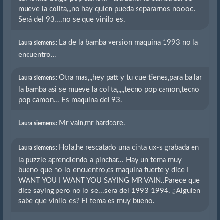
mueve la colita,,,no hay quien pueda separarnos noooo.
Será del 93....no se que vinilo es.
La de la bamba version maquina 1993 no la
Laura siemens.:
encuentro...
Otra mas,,,hey patt y tu que tienes,para bailar
Laura siemens.:
la bamba asi se mueve la colita,,,,,tecno pop camon,tecno
pop camon... Es maquina del 93.
Mr vain,mr hardcore.
Laura siemens.:
Hola,he rescatado una cinta ux-s grabada en
Laura siemens.:
la puzzle aprendiendo a pinchar... Hay un tema muy
bueno que no lo encuentro,es maquina fuerte y dice I
WANT YOU I WANT YOU SAYING MR VAIN..Parece que
dice saying,pero no lo se...sera del 1993 1994. ¿Alguien
sabe que vinilo es? El tema es muy bueno.