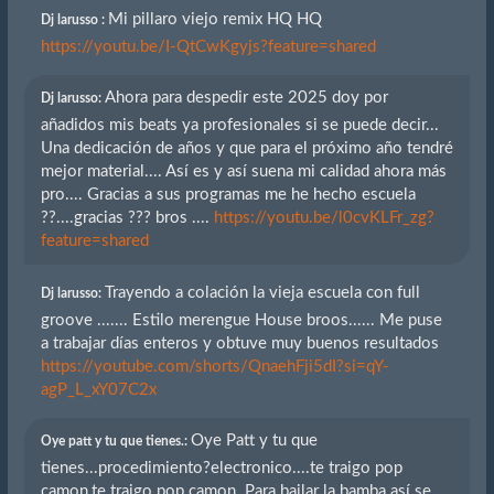
Mi pillaro viejo remix HQ HQ
Dj larusso :
https://youtu.be/I-QtCwKgyjs?feature=shared
Ahora para despedir este 2025 doy por
Dj larusso:
añadidos mis beats ya profesionales si se puede decir...
Una dedicación de años y que para el próximo año tendré
mejor material.... Así es y así suena mi calidad ahora más
pro.... Gracias a sus programas me he hecho escuela
??....gracias ??? bros ....
https://youtu.be/l0cvKLFr_zg?
feature=shared
Trayendo a colación la vieja escuela con full
Dj larusso:
groove ....... Estilo merengue House broos...... Me puse
a trabajar días enteros y obtuve muy buenos resultados
https://youtube.com/shorts/QnaehFji5dI?si=qY-
agP_L_xY07C2x
Oye Patt y tu que
Oye patt y tu que tienes.:
tienes...procedimiento?electronico....te traigo pop
camon,te traigo pop camon. Para bailar la bamba así se