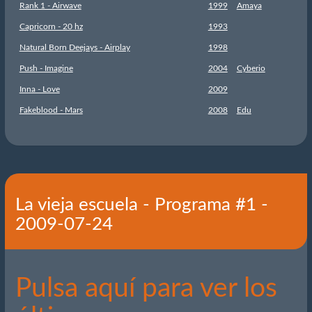
Rank 1 - Airwave
1999
Amaya
Capricorn - 20 hz
1993
Natural Born Deejays - Airplay
1998
Push - Imagine
2004
Cyberio
Inna - Love
2009
Fakeblood - Mars
2008
Edu
La vieja escuela - Programa #1 -
2009-07-24
Pulsa aquí para ver los