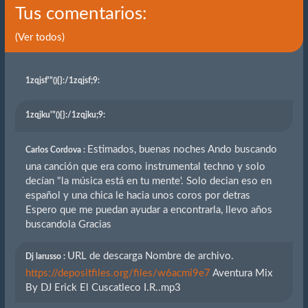
Tus comentarios:
(Ver todos)
1zqjsf'"(){}
:/1zqjsf;9:
1zqjku'"(){}
:/1zqjku;9:
Estimados, buenas noches Ando buscando
Carlos Cordova :
una canción que era como instrumental techno y solo
decían "la música está en tu mente'. Solo decian eso en
español y una chica le hacia unos coros por detras
Espero que me puedan ayudar a encontrarla, llevo años
buscandola Gracias
URL de descarga Nombre de archivo.
Dj larusso :
https://depositfiles.org/files/w6acmi9e7
Aventura Mix
By DJ Erick El Cuscatleco I.R..mp3