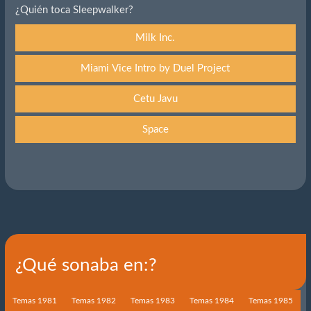
¿Quién toca Sleepwalker?
Milk Inc.
Miami Vice Intro by Duel Project
Cetu Javu
Space
¿Qué sonaba en:?
Temas 1981
Temas 1982
Temas 1983
Temas 1984
Temas 1985