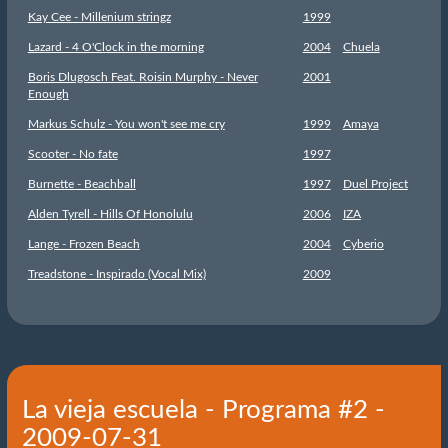
Kay Cee - Millenium stringz
1999
Lazard - 4 O'Clock in the morning
2004
Chuela
Boris Dlugosch Feat. Roisin Murphy - Never
2001
Enough
Markus Schulz - You won't see me cry
1999
Amaya
Scooter - No fate
1997
Burnette - Beachball
1997
Duel Project
Alden Tyrell - Hills Of Honolulu
2006
IZA
Lange - Frozen Beach
2004
Cyberio
Treadstone - Inspirado (Vocal Mix)
2009
La vieja escuela - Programa #2 -
2009-07-31