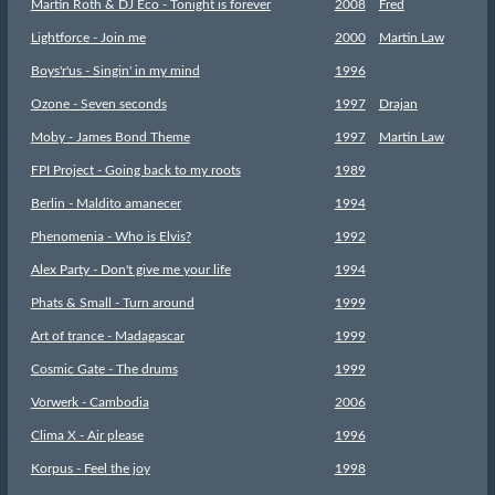
Martin Roth & DJ Eco - Tonight is forever
2008
Fred
Lightforce - Join me
2000
Martin Law
Boys'r'us - Singin' in my mind
1996
Ozone - Seven seconds
1997
Drajan
Moby - James Bond Theme
1997
Martin Law
FPI Project - Going back to my roots
1989
Berlin - Maldito amanecer
1994
Phenomenia - Who is Elvis?
1992
Alex Party - Don't give me your life
1994
Phats & Small - Turn around
1999
Art of trance - Madagascar
1999
Cosmic Gate - The drums
1999
Vorwerk - Cambodia
2006
Clima X - Air please
1996
Korpus - Feel the joy
1998