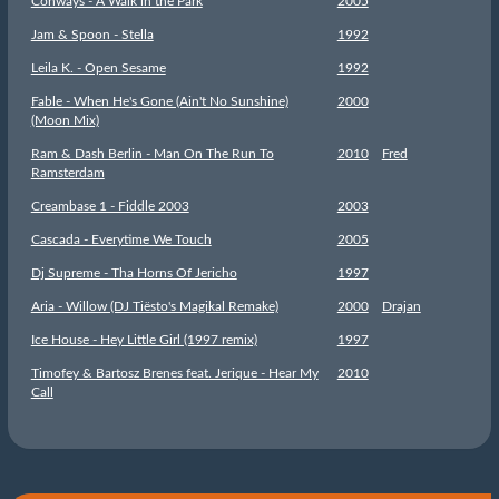
Conways - A Walk in the Park
2005
Jam & Spoon - Stella
1992
Leila K. - Open Sesame
1992
Fable - When He's Gone (Ain't No Sunshine)
2000
(Moon Mix)
Ram & Dash Berlin - Man On The Run To
2010
Fred
Ramsterdam
Creambase 1 - Fiddle 2003
2003
Cascada - Everytime We Touch
2005
Dj Supreme - Tha Horns Of Jericho
1997
Aria - Willow (DJ Tiësto's Magikal Remake)
2000
Drajan
Ice House - Hey Little Girl (1997 remix)
1997
Timofey & Bartosz Brenes feat. Jerique - Hear My
2010
Call