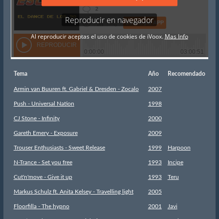
Tema
Año
Recomendado
Armin van Buuren ft. Gabriel & Dresden - Zocalo
2007
Push - Universal Nation
1998
CJ Stone - Infinity
2000
Gareth Emery - Exposure
2009
Trouser Enthusiasts - Sweet Release
1999
Harpoon
N-Trance - Set you free
1993
Incipe
Cut'n'move - Give it up
1993
Teru
Markus Schulz ft. Anita Kelsey - Travelling light
2005
Floorfilla - The hypno
2001
Javi