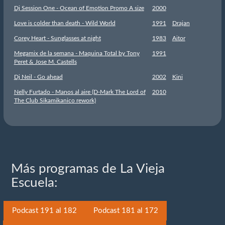
Dj Session One - Ocean of Emotion Promo A size
2000
Love is colder than death - Wild World
1991
Drajan
Corey Heart - Sunglasses at night
1983
Aitor
Megamix de la semana - Maquina Total by Tony
1991
Peret & Jose M. Castells
Dj Neil - Go ahead
2002
Kini
Nelly Furtado - Manos al aire (D-Mark The Lord of
2010
The Club Sikamikanico rework)
Más programas de La Vieja
Escuela:
Podcast 191 al 182
Podcast 181 al 172