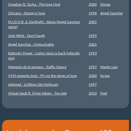
Quadran ft. Tacha - The love I lost
2000
Drajan
Chicane - Strong in love
1998
Angel Sanchez
M.I.D.O.R. & Six4Eight - Alone (Angel Sanchez
2005
remix)
Josh Wink - Don't laugh
1995
Angel Sanchez - Untouchable
2001
Raticulin Power - Carlos Jesús is back (raticulin
1993
mix)
Megamix de la semana - Traffic Dance
1997
Martin Law
XTM presents Ania - Fly on the wings of love
2000
Incipe
Arkimed - L'Ultimo Dei Mohicani
1997
Virtual Vault ft. Orjan Nilsen - Too late
2010
Fred