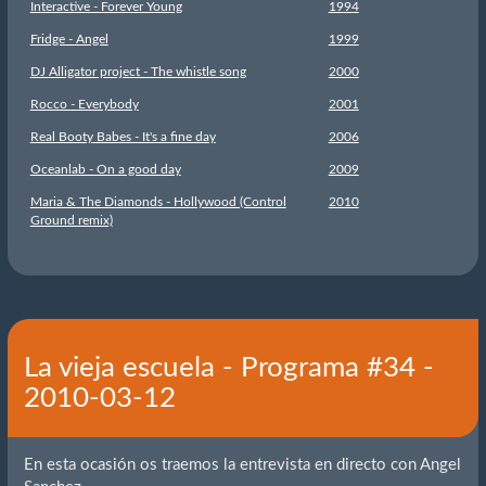
Interactive - Forever Young
1994
Fridge - Angel
1999
DJ Alligator project - The whistle song
2000
Rocco - Everybody
2001
Real Booty Babes - It's a fine day
2006
Oceanlab - On a good day
2009
Maria & The Diamonds - Hollywood (Control
2010
Ground remix)
La vieja escuela - Programa #34 -
2010-03-12
En esta ocasión os traemos la entrevista en directo con Angel