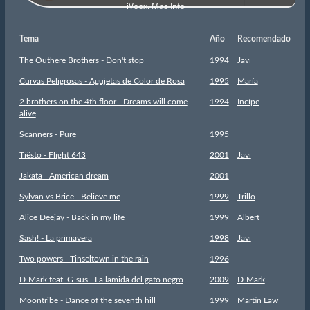
Tema
Año
Recomendado
The Outhere Brothers - Don't stop
1994
Javi
Curvas Peligrosas - Agujetas de Color de Rosa
1995
María
2 brothers on the 4th floor - Dreams will come
1994
Incípe
alive
Scanners - Pure
1995
Tiësto - Flight 643
2001
Javi
Jakata - American dream
2001
Sylvan vs Brice - Believe me
1999
Trillo
Alice Deejay - Back in my life
1999
Albert
Sash! - La primavera
1998
Javi
Two powers - Tinseltown in the rain
1996
D-Mark feat. G-sus - La lamida del gato negro
2009
D-Mark
Moontribe - Dance of the seventh hill
1999
Martin Law