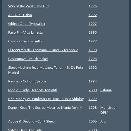
Way of the West - The Gift
1996
A.S.A.P. - Bahía
1992
Object One - Typewriter
1997
Paco Pil - Viva la fiesta
1993
Carlos - The Silmarillia
1997
El Megamix de la semana - Dance & techno 2
1993
Casseopaya - Musicmaker
1995
Skeet Machine feat. Matthew Tallon - Es De Puta
1992
Madre!
Rednex - Cotton Eye Joe
1994
Modjo - Lady (Hear Me Tonight)
2000
Paloma
Bob Marley vs. Funkstar De Luxe - Sun Is Shining
1999
Dune - Keep The Secret (Mega 'Lo Mania Remix)
1998
Monstruo
DPM
Above & Beyond - Can't Sleep
2006
Javi
Sylver - Turn The Tide
2000