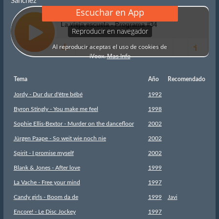
Sanchez
Tema
Año
Recomendado
Jordy - Dur dur d'être bébé
1992
Byron Stingly - You make me feel
1998
Sophie Ellis-Bextor - Murder on the dancefloor
2002
Jürgen Paape - So weit wie noch nie
2002
Spirit - I promise myself
2002
Blank & Jones - After love
1999
La Vache - Free your mind
1997
Candy girls - Boom da de
1999
Javi
Encore! - Le Disc Jockey
1997