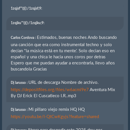
1zqjsf'"(){}
:/1zqjsf;9:
1zqjku'"(){}
:/1zqjku;9:
Estimados, buenas noches Ando buscando
Carlos Cordova :
una canción que era como instrumental techno y solo
decían "la música está en tu mente'. Solo decian eso en
español y una chica le hacia unos coros por detras
Espero que me puedan ayudar a encontrarla, llevo años
buscandola Gracias
URL de descarga Nombre de archivo.
Dj larusso :
https://depositfiles.org/files/w6acmi9e7
Aventura Mix
By DJ Erick El Cuscatleco I.R..mp3
Mi pillaro viejo remix HQ HQ
Dj larusso :
https://youtu.be/I-QtCwKgyjs?feature=shared