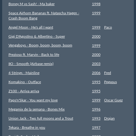
Boney M vs Sash! - Ma baker
1998
Space Airhorn Bananas ft. Natascha Hagen -
1999
Crash Boom Bang
Angel Moon - He's all I want
1999
Paco
Gigi D'Agostino & Albertino - Super
2000
Vengaboys - Boom, boom, boom, boom
1999
Prezioso ft. Marvin - Back to life
2000
IIO - Smooth (Airbase remix)
2003
4 Strings - Mainline
2006
Fred
Komakino - Outface
1995
Pegasus
Z100 - Arriva arriva
1995
Paps'n'Skar - You want my love
1999
Oscar Guez
Megamix de la semana - Bones Mix
1996
Union Jack - Two full moons and a Trout
1993
Drajan
Tekara - Breathe in you
1997