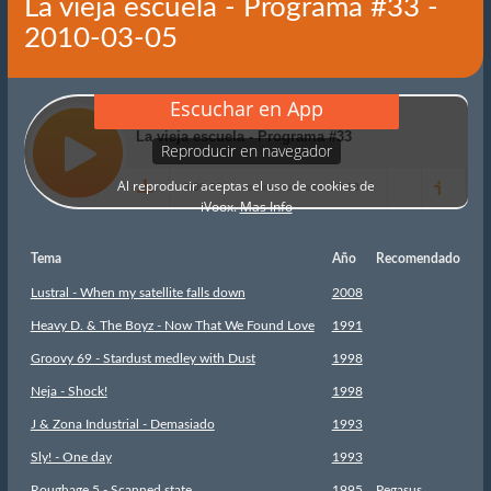
La vieja escuela - Programa #33 -
2010-03-05
Tema
Año
Recomendado
Lustral - When my satellite falls down
2008
Heavy D. & The Boyz - Now That We Found Love
1991
Groovy 69 - Stardust medley with Dust
1998
Neja - Shock!
1998
J & Zona Industrial - Demasiado
1993
Sly! - One day
1993
Roughage 5 - Scanned state
1995
Pegasus