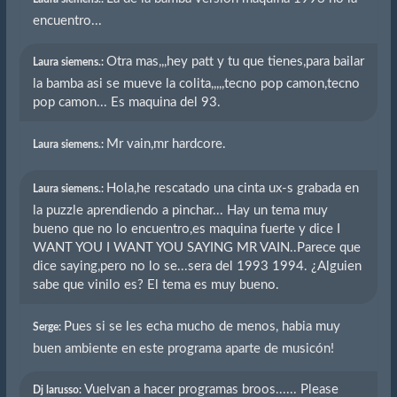
encuentro...
Otra mas,,,hey patt y tu que tienes,para bailar
Laura siemens.:
la bamba asi se mueve la colita,,,,,tecno pop camon,tecno
pop camon... Es maquina del 93.
Mr vain,mr hardcore.
Laura siemens.:
Hola,he rescatado una cinta ux-s grabada en
Laura siemens.:
la puzzle aprendiendo a pinchar... Hay un tema muy
bueno que no lo encuentro,es maquina fuerte y dice I
WANT YOU I WANT YOU SAYING MR VAIN..Parece que
dice saying,pero no lo se...sera del 1993 1994. ¿Alguien
sabe que vinilo es? El tema es muy bueno.
Pues si se les echa mucho de menos, habia muy
Serge:
buen ambiente en este programa aparte de musicón!
Vuelvan a hacer programas broos...... Please
Dj larusso: