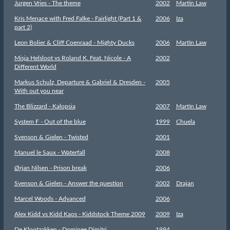
Jurgen Vries - The theme
2002
Martin Law
Kris Menace with Fred Falke - Fairlight (Part 1 &
2006
Iza
part 2)
Leon Bolier & Cliff Coenraad - Mighty Ducks
2006
Martin Law
Misja Helsloot vs Roland K. Feat. Nicole - A
2002
Different World
Markus Schulz, Departure & Gabriel & Dresden -
2005
With out you near
The Blizzard - Kalopsia
2007
Martin Law
System F - Out of the blue
1999
Chuela
Svenson & Gielen - Twisted
2001
Manuel le Saux - Waterfall
2008
Ørjan Nilsen - Prison break
2006
Svenson & Gielen - Answer the question
2002
Drajan
Marcel Woods - Advanced
2006
Alex Kidd vs Kidd Kaos - Kiddstock Theme 2009
2009
Iza
De Klootzakken - Dominee Dimitri
1994