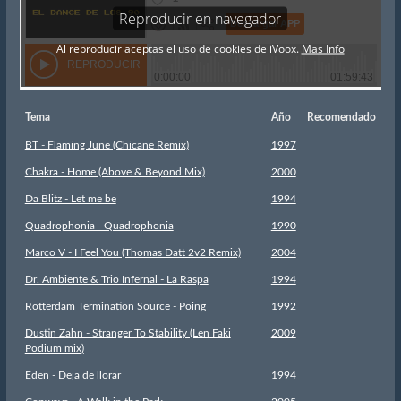
Tema
Año
Recomendado
BT - Flaming June (Chicane Remix)
1997
Chakra - Home (Above & Beyond Mix)
2000
Da Blitz - Let me be
1994
Quadrophonia - Quadrophonia
1990
Marco V - I Feel You (Thomas Datt 2v2 Remix)
2004
Dr. Ambiente & Trio Infernal - La Raspa
1994
Rotterdam Termination Source - Poing
1992
Dustin Zahn - Stranger To Stability (Len Faki
2009
Podium mix)
Eden - Deja de llorar
1994