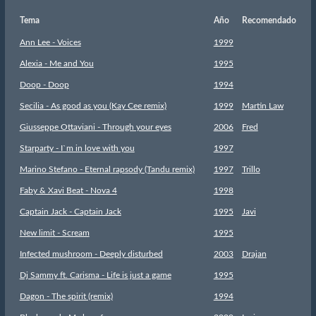
Tema
Año
Recomendado
Ann Lee - Voices
1999
Alexia - Me and You
1995
Doop - Doop
1994
Secilia - As good as you (Kay Cee remix)
1999
Martin Law
Giusseppe Ottaviani - Through your eyes
2006
Fred
Starparty - I`m in love with you
1997
Marino Stefano - Eternal rapsody (Tandu remix)
1997
Trillo
Faby & Xavi Beat - Nova 4
1998
Captain Jack - Captain Jack
1995
Javi
New limit - Scream
1995
Infected mushroom - Deeply disturbed
2003
Drajan
Dj Sammy ft. Carisma - Life is just a game
1995
Dagon - The spirit (remix)
1994