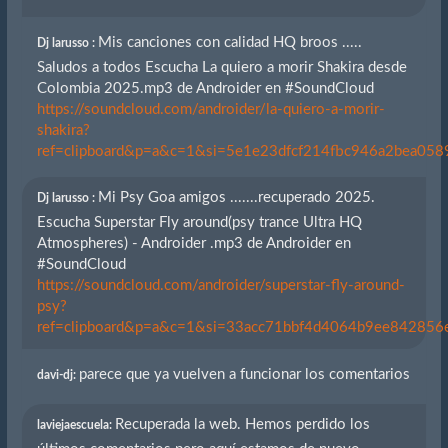
Mis canciones con calidad HQ broos .....
Dj larusso :
Saludos a todos Escucha La quiero a morir Shakira desde
Colombia 2025.mp3 de Androider en #SoundCloud
https://soundcloud.com/androider/la-quiero-a-morir-
shakira?
ref=clipboard&p=a&c=1&si=5e1e23dfcf214fbc946a2bea0589
Mi Psy Goa amigos .......recuperado 2025.
Dj larusso :
Escucha Superstar Fly around(psy trance Ultra HQ
Atmospheres) - Androider .mp3 de Androider en
#SoundCloud
https://soundcloud.com/androider/superstar-fly-around-
psy?
ref=clipboard&p=a&c=1&si=33acc71bbf4d4064b9ee842856eb
parece que ya vuelven a funcionar los comentarios
davi-dj:
Recuperada la web. Hemos perdido los
laviejaescuela: