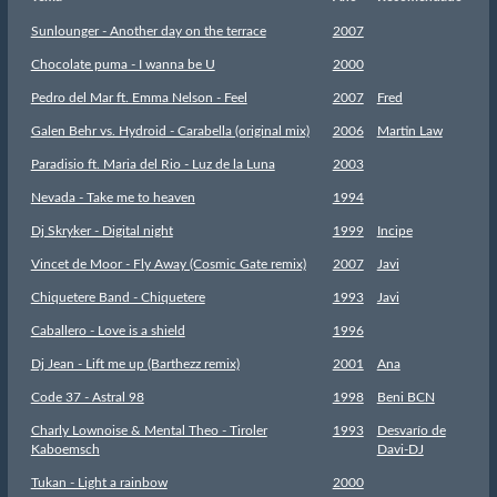
Sunlounger - Another day on the terrace
2007
Chocolate puma - I wanna be U
2000
Pedro del Mar ft. Emma Nelson - Feel
2007
Fred
Galen Behr vs. Hydroid - Carabella (original mix)
2006
Martin Law
Paradisio ft. Maria del Rio - Luz de la Luna
2003
Nevada - Take me to heaven
1994
Dj Skryker - Digital night
1999
Incipe
Vincet de Moor - Fly Away (Cosmic Gate remix)
2007
Javi
Chiquetere Band - Chiquetere
1993
Javi
Caballero - Love is a shield
1996
Dj Jean - Lift me up (Barthezz remix)
2001
Ana
Code 37 - Astral 98
1998
Beni BCN
Charly Lownoise & Mental Theo - Tiroler
1993
Desvarío de
Kaboemsch
Davi-DJ
Tukan - Light a rainbow
2000