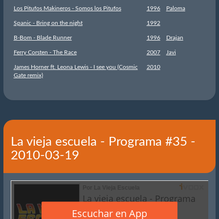
Los Pitufos Makineros - Somos los Pitufos
1996
Paloma
Spanic - Bring on the night
1992
B-Bom - Blade Runner
1996
Drajan
Ferry Corsten - The Race
2007
Javi
James Horner ft. Leona Lewis - I see you (Cosmic
2010
Gate remix)
La vieja escuela - Programa #35 -
2010-03-19