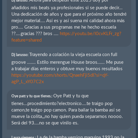
Ahora para despedir este 2025 doy por
Dj larusso:
añadidos mis beats ya profesionales si se puede decir...
Una dedicación de años y que para el próximo año tendré
mejor material.... Así es y así suena mi calidad ahora más
pro.... Gracias a sus programas me he hecho escuela
??....gracias ??? bros ....
https://youtu.be/l0cvKLFr_zg?
feature=shared
Trayendo a colación la vieja escuela con full
Dj larusso:
groove ....... Estilo merengue House broos...... Me puse
a trabajar días enteros y obtuve muy buenos resultados
https://youtube.com/shorts/QnaehFji5dI?si=qY-
agP_L_xY07C2x
Oye Patt y tu que
Oye patt y tu que tienes.:
tienes...procedimiento?electronico....te traigo pop
camon,te traigo pop camon. Para bailar la bamba así se
mueve la colita,,,no hay quien pueda separarnos noooo.
Será del 93....no se que vinilo es.
La de la bamba version maquina 1993 no la
Laura siemens.: