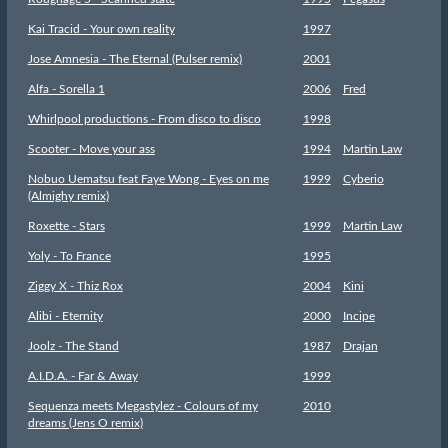
Kai Tracid - Your own reality
1997
Jose Amnesia - The Eternal (Pulser remix)
2001
Alfa - Sorella 1
2006
Fred
Whirlpool productions - From disco to disco
1998
Scooter - Move your ass
1994
Martin Law
Nobuo Uematsu feat Faye Wong - Eyes on me
1999
Cyberio
(Almighy remix)
Roxette - Stars
1999
Martin Law
Yoly - To France
1995
Ziggy X - Thiz Rox
2004
Kini
Alibi - Eternity
2000
Incipe
Joolz - The Stand
1987
Drajan
A.I.D.A. - Far & Away
1999
Sequenza meets Megastylez - Colours of my
2010
dreams (Jens O remix)