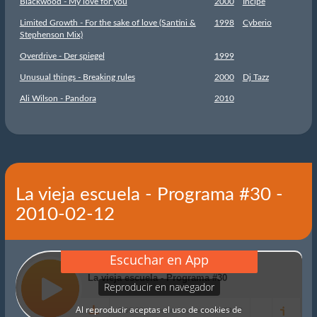
Blackwood - My love for you
2000
Incipe
Limited Growth - For the sake of love (Santini &
1998
Cyberio
Stephenson Mix)
Overdrive - Der spiegel
1999
Unusual things - Breaking rules
2000
Dj Tazz
Ali Wilson - Pandora
2010
La vieja escuela - Programa #30 -
2010-02-12