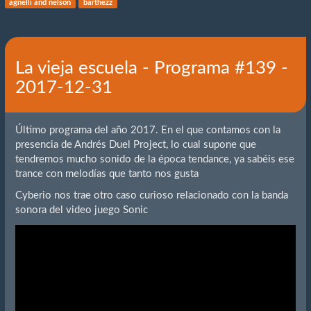
agnelli and nelson
barthezz
La vieja escuela - Programa #139 -
2017-12-31
Último programa del año 2017. En el que contamos con la
presencia de Andrés Duel Project, lo cual supone que
tendremos mucho sonido de la época tendance, ya sabéis ese
trance con melodías que tanto nos gusta
Cyberio nos trae otro caso curioso relacionado con la banda
sonora del video juego Sonic