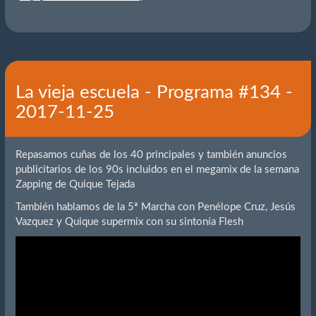
La vieja escuela - Programa #134 -
2017-11-25
Repasamos cuñas de los 40 principales y también anuncios
publicitarios de los 90s incluidos en el megamix de la semana
Zapping de Quique Tejada
También hablamos de la 5ª Marcha con Penélope Cruz, Jesús
Vazquez y Quique supermix con su sintonía Flesh