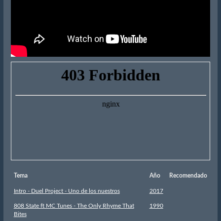
Tema
Año
Recomendado
Intro - Duel Project - Uno de los nuestros
2017
808 State ft MC Tunes - The Only Rhyme That
1990
Bites