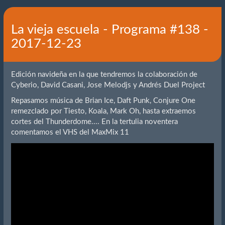
La vieja escuela - Programa #138 -
2017-12-23
Edición navideña en la que tendremos la colaboración de
Cyberio, David Casani, Jose Melodjs y Andrés Duel Project
Repasamos música de Brian Ice, Daft Punk, Conjure One
remezclado por Tiesto, Koala, Mark Oh, hasta extraemos
cortes del Thunderdome.... En la tertulia noventera
comentamos el VHS del MaxMix 11