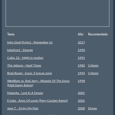
Tema
Año
Recomendado
Intro Duel Project - Remember Us
2017
Interfront - Strange
1990
Cubic 22 - Night in motion
1991
The Jetzons - Hard Times
1982
Cyberio
Brad Buxer - Sonic 3 Icecap zone
1994
Cyberio
WestBam vs. Red Jerry - Wizards Of The Sonic
1998
(Matt Darey Remix)
Matanka - Lost In A Dream
2001
E'voke - Arms Of Loren (Ferry Corsten Remix)
2001
Jane T. - Enjoy My Pain
2000
Drajan