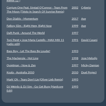
Remix 12")
Conjure One Feat. Sinéad O'Connor - Tears From
2002
Cyberio
The Moon (Tiësto In Search Of Sunrise Remix)
Don Diablo - Momentum
2017
Axe
Fatboy Slim - Right Here, Right Now
1999
Axe
Daft Punk - Around The World
1997
Toni Peret y Jose María Castells - MAX MIX 11
1991
David Casani
(radio edit)
Bass Boy - Let The Bass Be Louder!
1993
The Mackenzie - Hot Line
1998
Jose Melodjs
Quietman - Now & Zen
1997
Micky Damian
Koala - Australia 2010
2010
Duel Project
Mark' Oh - Tears Don't Lie (Oliver Lieb Remix)
1995
DJ Weirdo & DJ Sim - Go Get Busy (Hardcore
1995
Edit)