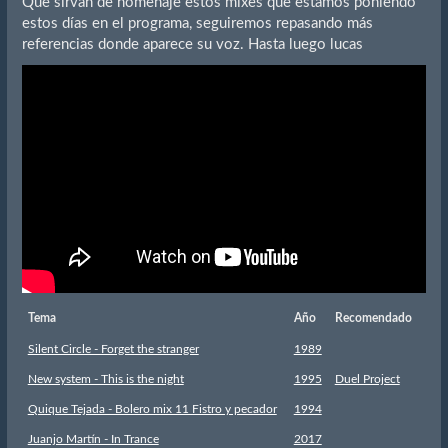
Que sirvan de homenaje estos mixes que estamos poniendo
estos días en el programa, seguiremos repasando más
referencias donde aparece su voz. Hasta luego lucas
Tema
Año
Recomendado
Silent Circle - Forget the stranger
1989
New system - This is the night
1995
Duel Project
Quique Tejada - Bolero mix 11 Fistro y pecador
1994
Juanjo Martín - In Trance
2017