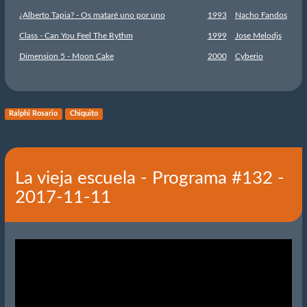
¿Alberto Tapia? - Os mataré uno por uno
1993
Nacho Fandos
Class - Can You Feel The Rythm
1999
Jose Melodjs
Dimension 5 - Moon Cake
2000
Cyberio
Ralphi Rosario
Chiquito
La vieja escuela - Programa #132 -
2017-11-11