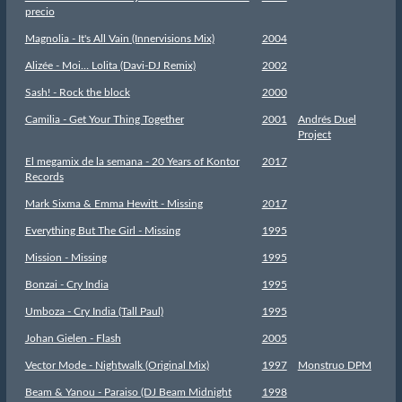
precio
Magnolia - It's All Vain (Innervisions Mix)
2004
Alizée - Moi… Lolita (Davi-DJ Remix)
2002
Sash! - Rock the block
2000
Camilia - Get Your Thing Together
2001
Andrés Duel
Project
El megamix de la semana - 20 Years of Kontor
2017
Records
Mark Sixma & Emma Hewitt - Missing
2017
Everything But The Girl - Missing
1995
Mission - Missing
1995
Bonzai - Cry India
1995
Umboza - Cry India (Tall Paul)
1995
Johan Gielen - Flash
2005
Vector Mode - Nightwalk (Original Mix)
1997
Monstruo DPM
Beam & Yanou - Paraiso (DJ Beam Midnight
1998