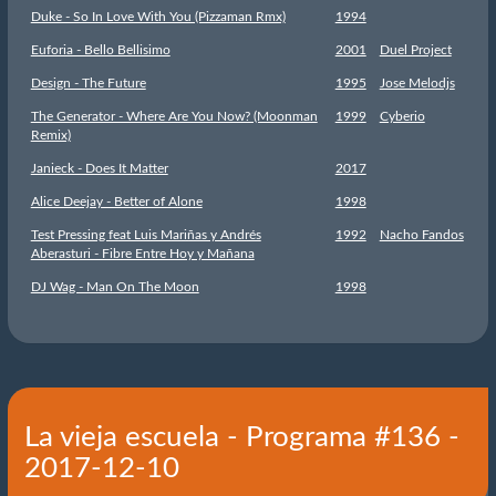
Duke - So In Love With You (Pizzaman Rmx)
1994
Euforia - Bello Bellisimo
2001
Duel Project
Design - The Future
1995
Jose Melodjs
The Generator - Where Are You Now? (Moonman
1999
Cyberio
Remix)
Janieck - Does It Matter
2017
Alice Deejay - Better of Alone
1998
Test Pressing feat Luis Mariñas y Andrés
1992
Nacho Fandos
Aberasturi - Fibre Entre Hoy y Mañana
DJ Wag - Man On The Moon
1998
La vieja escuela - Programa #136 -
2017-12-10