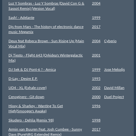
Luz Y Sombras - Luz Y Sombras (David Con G &
2004
Sassot Remix) (Version Vocal)
Sash! - Adelante
1999
Djs from Mars - The history of electronic dance
2017
music Megamix
Deux feat Rebeca Brown - Sun Rising Up (Main
2004
Cyberio
Vocal Mix)
Dj Tiesto - Flight 643 (Orkidea's Wintergalactic
2001
Mix)
DJ Sek & DJ Pont-6 ? - Arnica
1999
Jose Melodjs
D-Lay - Desire E.P.
1995
UD4 - XL (Exhale cover)
2002
David Millan
Cenoginerz - Git down
2000
Duel Project
Hixxy & Sharkey - Wanting To Get
1996
High(Smoogee's Awake)
Skudero - Dehlia (Remix '98)
1998
Armin van Buuren Feat. Josh Cumbee - Sunny
2017
Days (PureNRG Extended Remix)