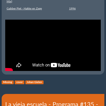
Mix)
Gabber Piet - Hakke en Zage
1996
Missing
cover
Johan Gielen
La vieja escuela - Programa #135 -