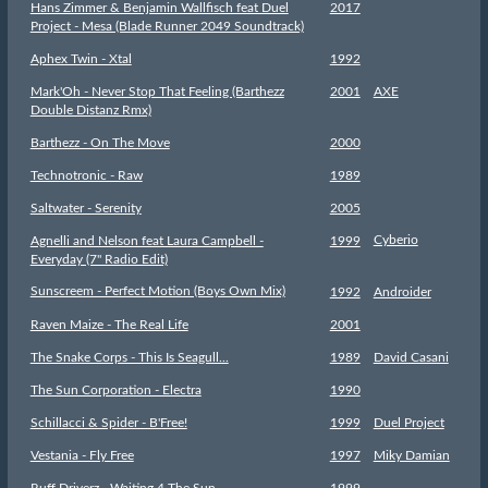
Hans Zimmer & Benjamin Wallfisch feat Duel
2017
Project - Mesa (Blade Runner 2049 Soundtrack)
Aphex Twin - Xtal
1992
Mark'Oh - Never Stop That Feeling (Barthezz
2001
AXE
Double Distanz Rmx)
Barthezz - On The Move
2000
Technotronic - Raw
1989
Saltwater - Serenity
2005
Cyberio
Agnelli and Nelson feat Laura Campbell -
1999
Everyday (7" Radio Edit)
Sunscreem - Perfect Motion (Boys Own Mix)
1992
Androider
Raven Maize - The Real Life
2001
The Snake Corps - This Is Seagull...
1989
David Casani
The Sun Corporation - Electra
1990
Schillacci & Spider - B'Free!
1999
Duel Project
Vestania - Fly Free
1997
Miky Damian
Ruff Driverz - Waiting 4 The Sun
1999