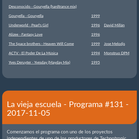
Desconocido - Gouryella (hardtrance mix)
Gouryella - Gouryella
1999
Underworld - Pearl's Girl
1996
David Millán
Alizee - Fantasy Love
1996
The Space brothers - Heaven Will Come
1999
Jose Melodjs
ACTV - El Poder De La Música
1994
Monstruo DPM
Yves Deruyter - Yvesday (Mayday Mix)
1995
La vieja escuela - Programa #131 -
2017-11-05
Comenzamos el programa con uno de los proyectos
independientes de uno de los productores de Technotronic,