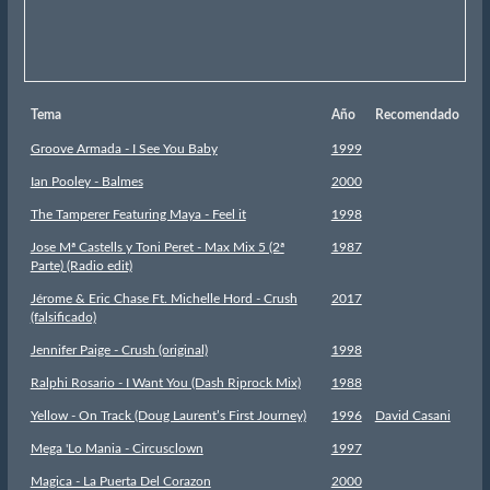
Tema
Año
Recomendado
Groove Armada - I See You Baby
1999
Ian Pooley - Balmes
2000
The Tamperer Featuring Maya - Feel it
1998
Jose Mª Castells y Toni Peret - Max Mix 5 (2ª
1987
Parte) (Radio edit)
Jérome & Eric Chase Ft. Michelle Hord - Crush
2017
(falsificado)
Jennifer Paige - Crush (original)
1998
Ralphi Rosario - I Want You (Dash Riprock Mix)
1988
Yellow - On Track (Doug Laurent’s First Journey)
1996
David Casani
Mega 'Lo Mania - Circusclown
1997
Magica - La Puerta Del Corazon
2000