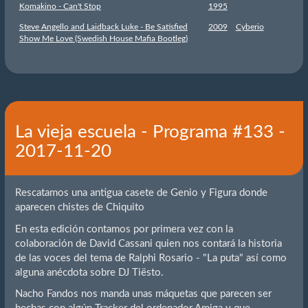
Komakino - Can't Stop
1995
Steve Angello and Laidback Luke - Be Satisfied
2009
Cyberio
Show Me Love (Swedish House Mafia Bootleg)
La vieja escuela - Programa #133 -
2017-11-20
Rescatamos una antigua casete de Genio y Figura donde
aparecen chistes de Chiquito
En esta edición contamos por primera vez con la
colaboración de David Cassani quien nos contará la historia
de las voces del tema de Ralphi Rosario - "La puta" así como
alguna anécdota sobre DJ Tiësto.
Nacho Fandos nos manda unas máquetas que parecen ser