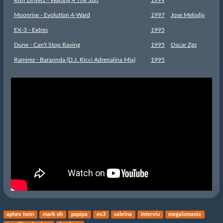
Moonrise - Evolution 4-Ward
1997
Jose Melodjs
EX-3 - Extres
1995
Dune - Can't Stop Raving
1995
Oscar Zgz
Ramirez - Baraonda (D.J. Ricci Adrenalina Mix)
1995
aphex twin
mark oh
papipa
ex3
sabrina
interviu
megalomania