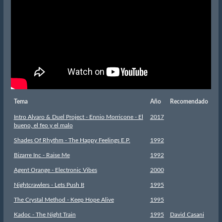
Tema
Año
Recomendado
Intro Alvaro & Duel Project - Ennio Morricone - El
2017
bueno, el feo y el malo
Shades Of Rhythm - The Happy Feelings E.P.
1992
Bizarre Inc - Raise Me
1992
Agent Orange - Electronic Vibes
2000
Nightcrawlers - Lets Push It
1995
The Crystal Method - Keep Hope Alive
1995
Kadoc - The Night Train
1995
David Casani