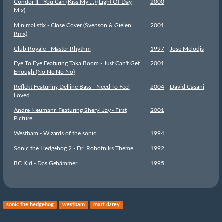
Condor II - You Can (Kiss My ...) (Light Of Day
2000
Mix)
Minimalistix - Close Cover (Svenson & Gielen
2001
Rmx)
Club Royale - Master Rhythm
1997
Jose Melodjs
Eye To Eye Featuring Taka Boom - Just Can't Get
2001
Enough (No No No No)
Reflekt Featuring Delline Bass - Need To Feel
2004
David Casani
Loved
Andre Neumann Featuring Sheryl Jay - First
2001
Picture
Westbam - Wizards of the sonic
1994
Sonic the Hedgehog 2 - Dr. Robotnik's Theme
1992
BC Kid - Das Gehämmer
1995
sonic the hedgehog
westbam
matt darey