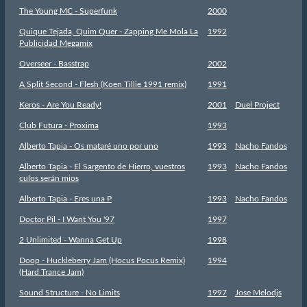
The Young MC - Superfunk
2000
Quique Tejada, Quim Quer - Zapping Me Mola La
1992
Publicidad Megamix
Overseer - Basstrap
2002
A Split Second - Flesh (Koen Tillie 1991 remix)
1991
Keros - Are You Ready!
2001
Duel Project
Club Futura - Proxima
1993
Alberto Tapia - Os mataré uno por uno
1993
Nacho Fandos
Alberto Tapia - El Sargento de Hierro, vuestros
1993
Nacho Fandos
culos serán mios
Alberto Tapia - Eres una P
1993
Nacho Fandos
Doctor Pil - I Want You '97
1997
2 Unlimited - Wanna Get Up
1998
Doop - Huckleberry Jam (Hocus Pocus Remix)
1994
(Hard Trance Jam)
Sound Structure - No Limits
1997
Jose Melodjs