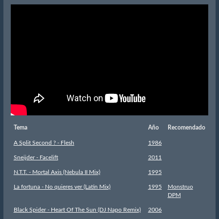
Tema
Año
Recomendado
A Split Second ? - Flesh
1986
Sneijder - Facelift
2011
N.T.T. - Mortal Axis (Nebula II Mix)
1995
La fortuna - No quieres ver (Latin Mix)
1995
Monstruo
DPM
Black Spider - Heart Of The Sun (DJ Napo Remix)
2006