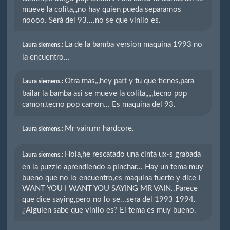
mueve la colita,,,no hay quien pueda separarnos
noooo. Será del 93....no se que vinilo es.
La de la bamba version maquina 1993 no
Laura siemens.:
la encuentro...
Otra mas,,,hey patt y tu que tienes,para
Laura siemens.:
bailar la bamba asi se mueve la colita,,,,,tecno pop
camon,tecno pop camon... Es maquina del 93.
Mr vain,mr hardcore.
Laura siemens.:
Hola,he rescatado una cinta ux-s grabada
Laura siemens.:
en la puzzle aprendiendo a pinchar... Hay un tema muy
bueno que no lo encuentro,es maquina fuerte y dice I
WANT YOU I WANT YOU SAYING MR VAIN..Parece
que dice saying,pero no lo se...sera del 1993 1994.
¿Alguien sabe que vinilo es? El tema es muy bueno.