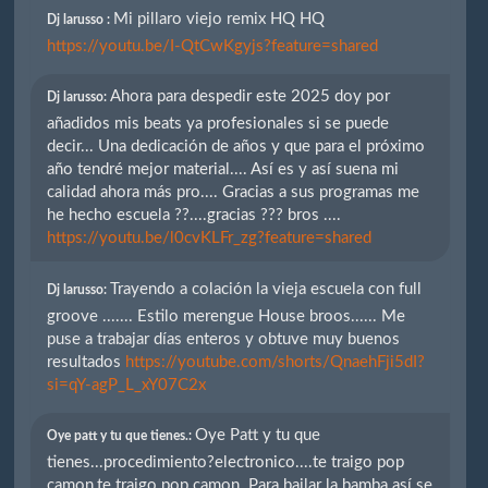
Mi pillaro viejo remix HQ HQ
Dj larusso :
https://youtu.be/I-QtCwKgyjs?feature=shared
Ahora para despedir este 2025 doy por
Dj larusso:
añadidos mis beats ya profesionales si se puede
decir... Una dedicación de años y que para el próximo
año tendré mejor material.... Así es y así suena mi
calidad ahora más pro.... Gracias a sus programas me
he hecho escuela ??....gracias ??? bros ....
https://youtu.be/l0cvKLFr_zg?feature=shared
Trayendo a colación la vieja escuela con full
Dj larusso:
groove ....... Estilo merengue House broos...... Me
puse a trabajar días enteros y obtuve muy buenos
resultados
https://youtube.com/shorts/QnaehFji5dI?
si=qY-agP_L_xY07C2x
Oye Patt y tu que
Oye patt y tu que tienes.:
tienes...procedimiento?electronico....te traigo pop
camon,te traigo pop camon. Para bailar la bamba así se