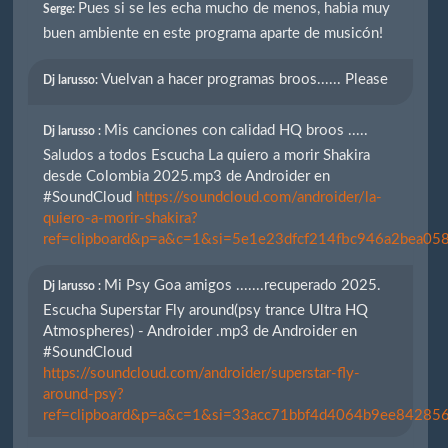
Pues si se les echa mucho de menos, habia muy
Serge:
buen ambiente en este programa aparte de musicón!
Vuelvan a hacer programas broos...... Please
Dj larusso:
Mis canciones con calidad HQ broos .....
Dj larusso :
Saludos a todos Escucha La quiero a morir Shakira
desde Colombia 2025.mp3 de Androider en
#SoundCloud
https://soundcloud.com/androider/la-
quiero-a-morir-shakira?
ref=clipboard&p=a&c=1&si=5e1e23dfcf214fbc946a2bea058
Mi Psy Goa amigos .......recuperado 2025.
Dj larusso :
Escucha Superstar Fly around(psy trance Ultra HQ
Atmospheres) - Androider .mp3 de Androider en
#SoundCloud
https://soundcloud.com/androider/superstar-fly-
around-psy?
ref=clipboard&p=a&c=1&si=33acc71bbf4d4064b9ee842856e