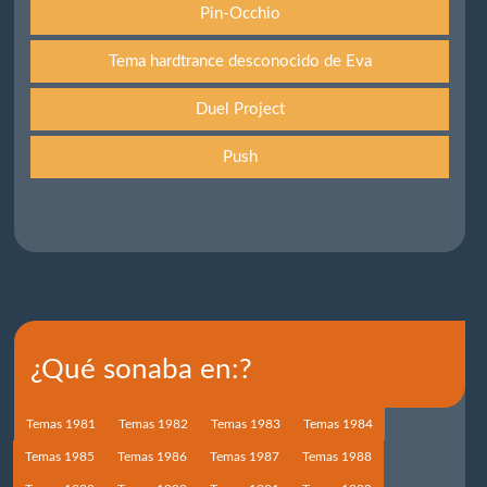
Pin-Occhio
Tema hardtrance desconocido de Eva
Duel Project
Push
¿Qué sonaba en:?
Temas 1981
Temas 1982
Temas 1983
Temas 1984
Temas 1985
Temas 1986
Temas 1987
Temas 1988