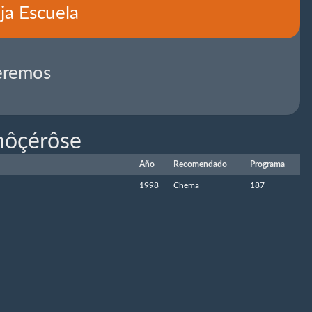
ja Escuela
eremos
nôçérôse
Año
Recomendado
Programa
1998
Chema
187