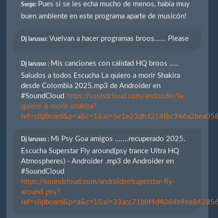
Pues si se les echa mucho de menos, habia muy
Serge:
buen ambiente en este programa aparte de musicón!
Vuelvan a hacer programas broos...... Please
Dj larusso:
Mis canciones con calidad HQ broos .....
Dj larusso :
Saludos a todos Escucha La quiero a morir Shakira
desde Colombia 2025.mp3 de Androider en
#SoundCloud
https://soundcloud.com/androider/la-
quiero-a-morir-shakira?
ref=clipboard&p=a&c=1&si=5e1e23dfcf214fbc946a2bea058
Mi Psy Goa amigos .......recuperado 2025.
Dj larusso :
Escucha Superstar Fly around(psy trance Ultra HQ
Atmospheres) - Androider .mp3 de Androider en
#SoundCloud
https://soundcloud.com/androider/superstar-fly-
around-psy?
ref=clipboard&p=a&c=1&si=33acc71bbf4d4064b9ee842856e