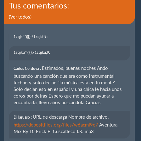
Tus comentarios:
(Ver todos)
1zqjsf'"(){}
:/1zqjsf;9:
1zqjku'"(){}
:/1zqjku;9:
Estimados, buenas noches Ando
Carlos Cordova :
buscando una canción que era como instrumental
techno y solo decían "la música está en tu mente'.
Solo decian eso en español y una chica le hacia unos
coros por detras Espero que me puedan ayudar a
encontrarla, llevo años buscandola Gracias
URL de descarga Nombre de archivo.
Dj larusso :
https://depositfiles.org/files/w6acmi9e7
Aventura
Mix By DJ Erick El Cuscatleco I.R..mp3