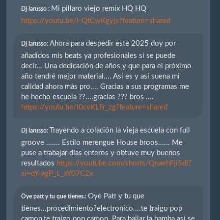
Mi pillaro viejo remix HQ HQ
Dj larusso :
https://youtu.be/I-QtCwKgyjs?feature=shared
Ahora para despedir este 2025 doy por
Dj larusso:
añadidos mis beats ya profesionales si se puede
decir... Una dedicación de años y que para el próximo
año tendré mejor material.... Así es y así suena mi
calidad ahora más pro.... Gracias a sus programas me
he hecho escuela ??....gracias ??? bros ....
https://youtu.be/l0cvKLFr_zg?feature=shared
Trayendo a colación la vieja escuela con full
Dj larusso:
groove ....... Estilo merengue House broos...... Me
puse a trabajar días enteros y obtuve muy buenos
resultados
https://youtube.com/shorts/QnaehFji5dI?
si=qY-agP_L_xY07C2x
Oye Patt y tu que
Oye patt y tu que tienes.:
tienes...procedimiento?electronico....te traigo pop
camon,te traigo pop camon. Para bailar la bamba así se