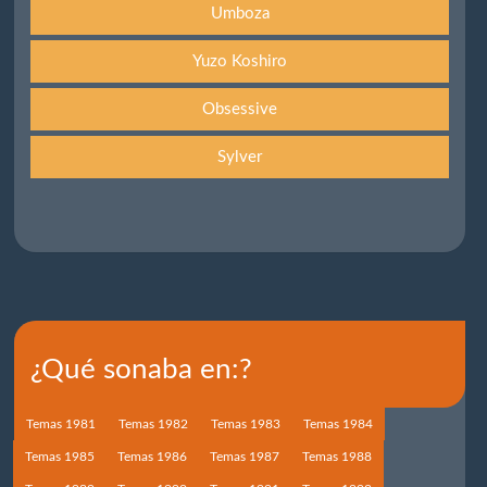
Umboza
Yuzo Koshiro
Obsessive
Sylver
¿Qué sonaba en:?
Temas 1981
Temas 1982
Temas 1983
Temas 1984
Temas 1985
Temas 1986
Temas 1987
Temas 1988