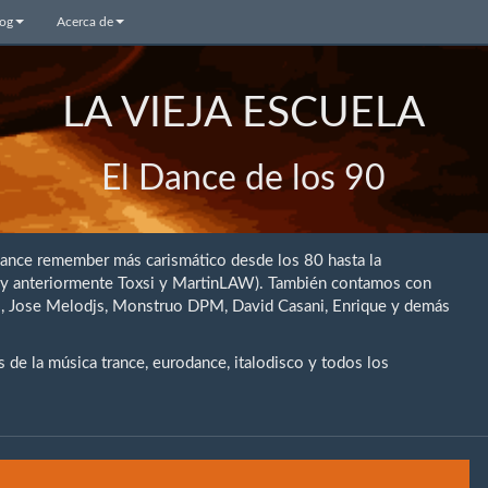
log
Acerca de
LA VIEJA ESCUELA
El Dance de los 90
dance remember más carismático desde los 80 hasta la
 (y anteriormente Toxsi y MartinLAW). También contamos con
rio, Jose Melodjs, Monstruo DPM, David Casani, Enrique y demás
de la música trance, eurodance, italodisco y todos los