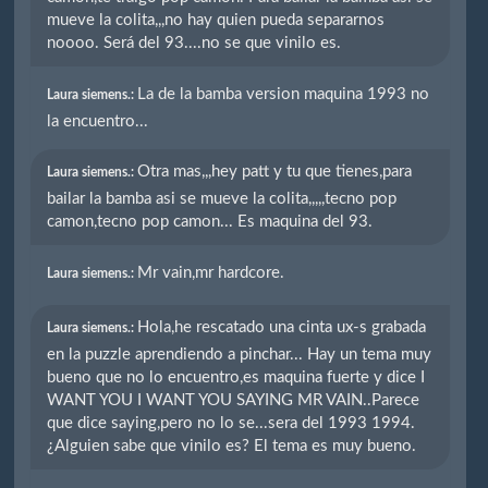
mueve la colita,,,no hay quien pueda separarnos
noooo. Será del 93....no se que vinilo es.
La de la bamba version maquina 1993 no
Laura siemens.:
la encuentro...
Otra mas,,,hey patt y tu que tienes,para
Laura siemens.:
bailar la bamba asi se mueve la colita,,,,,tecno pop
camon,tecno pop camon... Es maquina del 93.
Mr vain,mr hardcore.
Laura siemens.:
Hola,he rescatado una cinta ux-s grabada
Laura siemens.:
en la puzzle aprendiendo a pinchar... Hay un tema muy
bueno que no lo encuentro,es maquina fuerte y dice I
WANT YOU I WANT YOU SAYING MR VAIN..Parece
que dice saying,pero no lo se...sera del 1993 1994.
¿Alguien sabe que vinilo es? El tema es muy bueno.