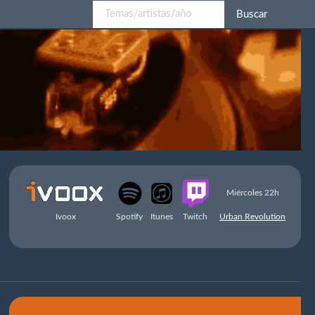
Buscar
Miércoles 22h
Ivoox
Spotify
Itunes
Twitch
Urban Revolution