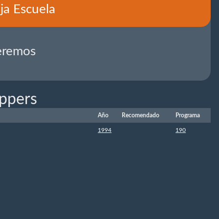
ja Escuela
eremos
oppers
Año
Recomendado
Programa
1994
190